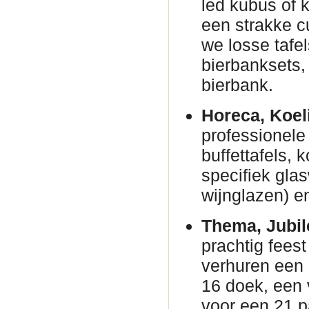
led kubus of 
een strakke c
we losse tafe
bierbanksets, 
bierbank.
Horeca, Koel
professionele 
buffettafels,
specifiek gla
wijnglazen) en
Thema, Jubil
prachtig fees
verhuren een
16 doek, een 
voor een 21 p