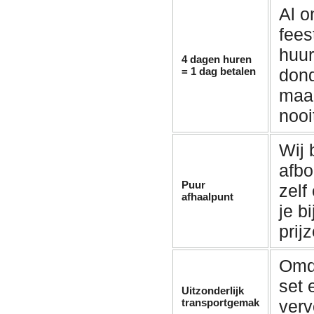
Al o
fees
huu
4 dagen huren
= 1 dag betalen
don
maan
nooi
Wij
afbo
Puur
zelf
afhaalpunt
je b
prij
Omda
set 
Uitzonderlijk
transportgemak
verv