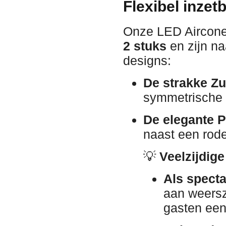
Flexibel inze
Onze LED Aircon
2 stuks
en zijn na
designs:
De strakke Zui
symmetrische u
De elegante P
naast een rode
💡
Veelzijdig
Als specta
aan weersz
gasten een