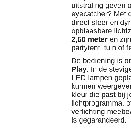
uitstraling geven 
eyecatcher? Met 
direct sfeer en d
opblaasbare licht
2,50 meter
en zij
partytent, tuin of 
De bediening is o
Play
. In de stevi
LED-lampen geplaa
kunnen weergeven.
kleur die past bij
lichtprogramma, o
verlichting meeb
is gegarandeerd.