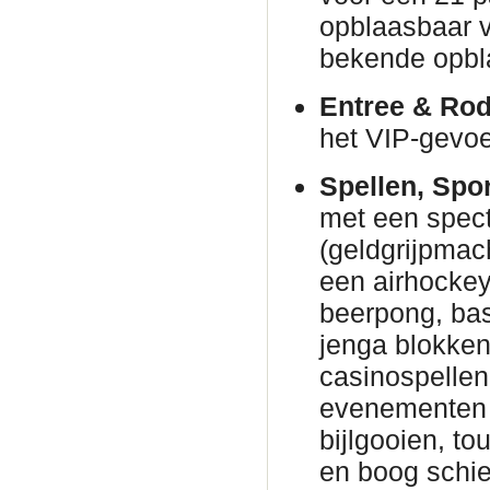
opblaasbaar v
bekende opbl
Entree & Rod
het VIP-gevoe
Spellen, Spo
met een spec
(geldgrijpmac
een airhockeyt
beerpong, bas
jenga blokke
casinospellen 
evenementen 
bijlgooien, to
en boog schie