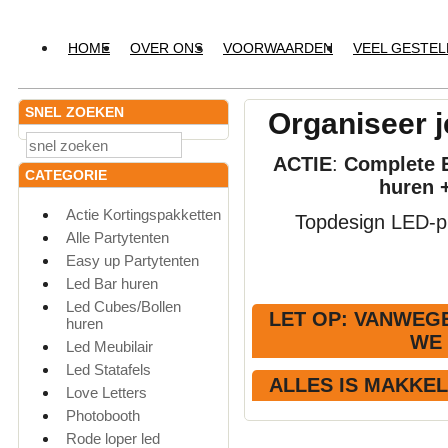
HOME
OVER ONS
VOORWAARDEN
VEEL GESTE
SNEL ZOEKEN
Organiseer j
ACTIE
:
Complete E
CATEGORIE
huren 
Actie Kortingspakketten
Topdesign LED-pr
Alle Partytenten
Easy up Partytenten
Led Bar huren
Led Cubes/Bollen
LET OP
: VANWEGE
huren
WE
Led Meubilair
Led Statafels
ALLES IS MAKKE
Love Letters
Photobooth
Rode loper led