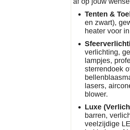
af op jouw wense
Tenten & Toe
en zwart), ge
heater voor in
Sfeerverlicht
verlichting, g
lampjes, prof
sterrendoek o
bellenblaasm
lasers, airco
blower.
Luxe (Verlich
barren, verli
veelzijdige L