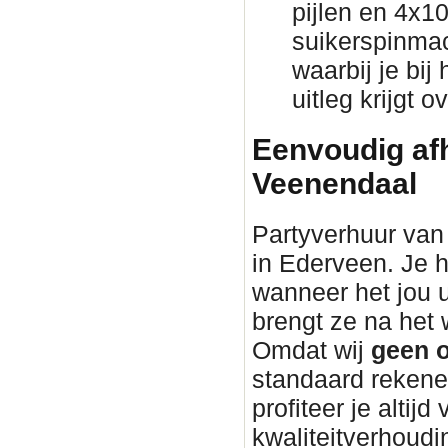
pijlen en 4x1
suikerspinmac
waarbij je bij
uitleg krijgt 
Eenvoudig afh
Veenendaal
Partyverhuur van 
in Ederveen. Je h
wanneer het jou 
brengt ze na he
Omdat wij
geen o
standaard rekene
profiteer je altijd
kwaliteitverhoudin