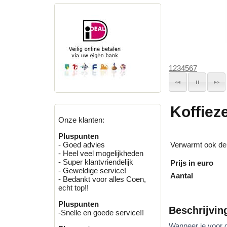
1
2
3
4
5
6
7
Koffieze
Onze klanten:
Pluspunten
Verwarmt ook de k
- Goed advies
- Heel veel mogelijkheden
- Super klantvriendelijk
Prijs in euro
- Geweldige service!
Aantal
- Bedankt voor alles Coen,
echt top!!
Pluspunten
Beschrijvin
-Snelle en goede service!!
Wanneer je voor gr