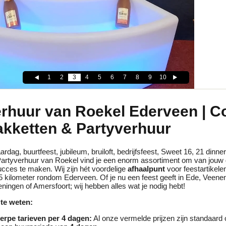
1
2
3
4
5
6
7
8
9
10
erhuur van Roekel Ederveen | C
akketten & Partyverhuur
ardag, buurtfeest, jubileum, bruiloft, bedrijfsfeest, Sweet 16, 21 dinne
j Partyverhuur van Roekel vind je een enorm assortiment om van jouw
cces te maken. Wij zijn hét voordelige
afhaalpunt
voor feestartikele
5 kilometer rondom Ederveen. Of je nu een feest geeft in Ede, Veene
ingen of Amersfoort; wij hebben alles wat je nodig hebt!
te weten:
erpe tarieven per 4 dagen:
Al onze vermelde prijzen zijn standaard 