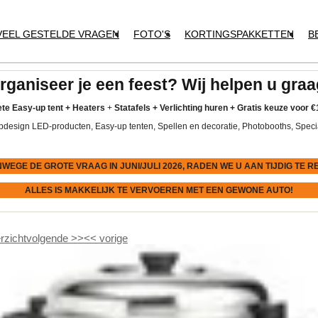
VEEL GESTELDE VRAGEN
FOTO'S
KORTINGSPAKKETTEN
B
rganiseer je een feest? Wij helpen u graa
te Easy-up tent
+
Heaters
+
Statafels +
Verlichting huren +
Gratis keuze voor
€
pdesign LED-producten, Easy-up tenten, Spellen en decoratie, Photobooths, Speci
NWEGE DE GROTE VRAAG IN JUNI/JULI 2026, RADEN WE U AAN
TIJDIG
TE R
ALLES IS MAKKELIJK TE VERVOEREN MET EEN GEWONE AUTO!
rzicht
volgende
>>
<<
vorige