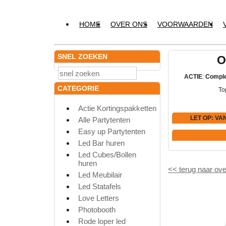
HOME
OVER ONS
VOORWAARDEN
SNEL ZOEKEN
O
ACTIE
:
Comple
CATEGORIE
To
Actie Kortingspakketten
LET OP
: VA
Alle Partytenten
Easy up Partytenten
Led Bar huren
Led Cubes/Bollen
huren
<<
terug naar ove
Led Meubilair
Led Statafels
Love Letters
Photobooth
Rode loper led