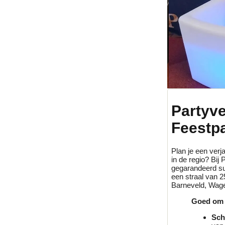
Partyv
Feestp
Plan je een verja
in de regio? Bi
gegarandeerd su
een straal van 2
Barneveld, Wagen
Goed om 
Sch