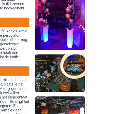
is tijdsrovend.
ote hoeveelheid
 50 kopjes koffie
e percolator,
eel koffie er nog
 geïsoleerde
percolator
n heeft een
at de koffie
erbij op dat je de
a plaats je het
 Met fijngemalen
it wel willen
n het stopcontact
de hitte stijgt het
gegoten. Zo
n lampje gaan