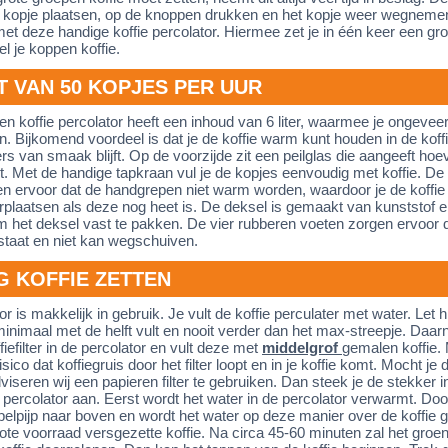
 kopje plaatsen, op de knoppen drukken en het kopje weer wegnemen 
 met deze handige koffie percolator. Hiermee zet je in één keer een gr
el je koppen koffie.
T VAN 50 KOPJES PER UUR
en koffie percolator heeft een inhoud van 6 liter, waarmee je ongeveer
n. Bijkomend voordeel is dat je de koffie warm kunt houden in de koffi
s van smaak blijft. Op de voorzijde zit een peilglas die aangeeft hoev
zit. Met de handige tapkraan vul je de kopjes eenvoudig met koffie. De
 ervoor dat de handgrepen niet warm worden, waardoor je de koffie 
rplaatsen als deze nog heet is. De deksel is gemaakt van kunststof e
 het deksel vast te pakken. De vier rubberen voeten zorgen ervoor d
 staat en niet kan wegschuiven.
G KOFFIE ZETTEN
or is makkelijk in gebruik. Je vult de koffie perculater met water. Let hi
minimaal met de helft vult en nooit verder dan het max-streepje. Daarn
ffiefilter in de percolator en vult deze met
middelgrof
gemalen koffie.
risico dat koffiegruis door het filter loopt en in je koffie komt. Mocht je d
iseren wij een papieren filter te gebruiken. Dan steek je de stekker i
e percolator aan. Eerst wordt het water in de percolator verwarmt. Door 
elpijp naar boven en wordt het water op deze manier over de koffie 
rote voorraad versgezette koffie. Na circa 45-60 minuten zal het groe