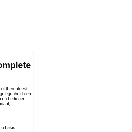
omplete
r of themafeest
 gelegenheid een
n en bedienen
ndaal,
op basis