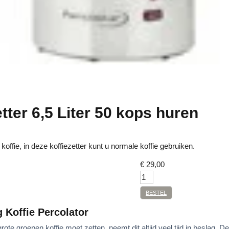
tter 6,5 Liter 50 kops huren
offie, in deze koffiezetter kunt u normale koffie gebruiken.
€
29,00
BESTEL
g Koffie Percolator
ote groepen koffie moet zetten, neemt dit altijd veel tijd in beslag. D