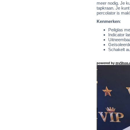
meer nodig. Je ku
tapkraan. Je kunt
percolator is mak
Kenmerken
:
Peilglas m
Indicator l
Uitneembaar 
Geïsoleerd
Schakelt au
powered by
myShop.