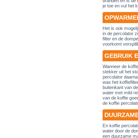
branden en is de 
je toe en vul het 
OPWARMEN
Het is ook mogeli
in de percolator z
filter en de domp
voorkomt verspill
GEBRUIK 
Wanneer de koffie 
stekker uit het s
percolator daarna 
was het koffiefil
buitenkant van de
water met mild r
van de koffie goe
de koffie percolat
DUURZAME
En koffie percola
water door de domp
een duurzame mach