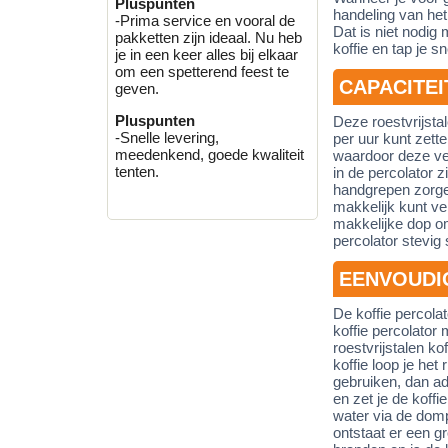
Pluspunten
handeling van het
-Prima service en vooral de
Dat is niet nodig
pakketten zijn ideaal. Nu heb
koffie en tap je sn
je in een keer alles bij elkaar
om een spetterend feest te
CAPACITEI
geven.
Pluspunten
Deze roestvrijstal
-Snelle levering,
per uur kunt zette
meedenkend, goede kwaliteit
waardoor deze ver
tenten.
in de percolator 
handgrepen zorgen
makkelijk kunt ve
makkelijke dop om
percolator stevig
EENVOUDI
De koffie percolat
koffie percolator 
roestvrijstalen ko
koffie loop je het 
gebruiken, dan adv
en zet je de koffi
water via de domp
ontstaat er een g