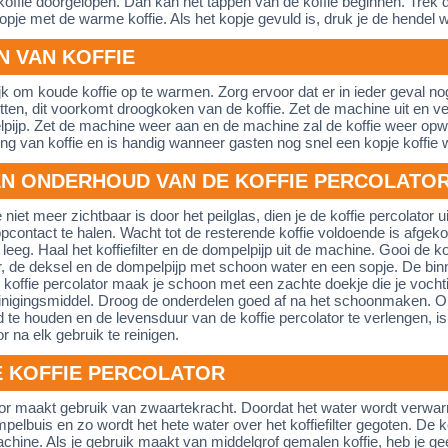
koffie doorgelopen. Dan kan het tappen van de koffie beginnen. Trek 
kopje met de warme koffie. Als het kopje gevuld is, druk je de hendel 
 VAN KOFFIE
jk om koude koffie op te warmen. Zorg ervoor dat er in ieder geval no
itten, dit voorkomt droogkoken van de koffie. Zet de machine uit en ve
elpijp. Zet de machine weer aan en de machine zal de koffie weer op
ing van koffie en is handig wanneer gasten nog snel een kopje koffie w
EN ONDERHOUD VAN DE KOFFIE PERCOLATO
niet meer zichtbaar is door het peilglas, dien je de koffie percolator ui
topcontact te halen. Wacht tot de resterende koffie voldoende is afgeko
leeg. Haal het koffiefilter en de dompelpijp uit de machine. Gooi de k
ter, de deksel en de dompelpijp met schoon water en een sopje. De bin
 koffie percolator maak je schoon met een zachte doekje die je voch
einigingsmiddel. Droog de onderdelen goed af na het schoonmaken. Om
d te houden en de levensduur van de koffie percolator te verlengen, is
or na elk gebruik te reinigen.
 KOFFIE PERCOLATOR
tor maakt gebruik van zwaartekracht. Doordat het water wordt verwarmt
elbuis en zo wordt het hete water over het koffiefilter gegoten. De ko
ine. Als je gebruik maakt van middelgrof gemalen koffie, heb je geen