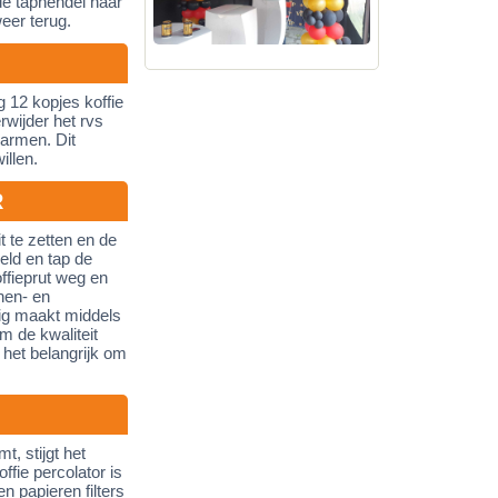
de taphendel naar
weer terug.
g 12 kopjes koffie
rwijder het rvs
warmen. Dit
illen.
R
t te zetten en de
eld en tap de
offieprut weg en
nen- en
tig maakt middels
 de kwaliteit
 het belangrijk om
, stijgt het
ffie percolator is
 papieren filters