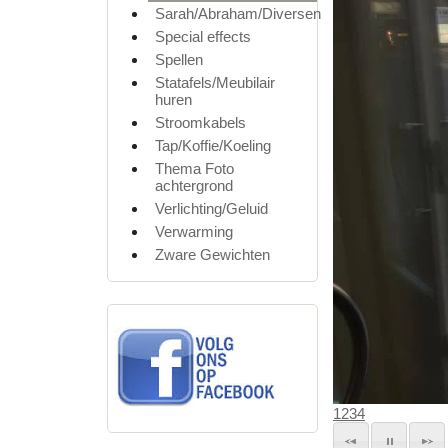
Sarah/Abraham/Diversen
Special effects
Spellen
Statafels/Meubilair
huren
Stroomkabels
Tap/Koffie/Koeling
Thema Foto
achtergrond
Verlichting/Geluid
Verwarming
Zware Gewichten
1
2
3
4