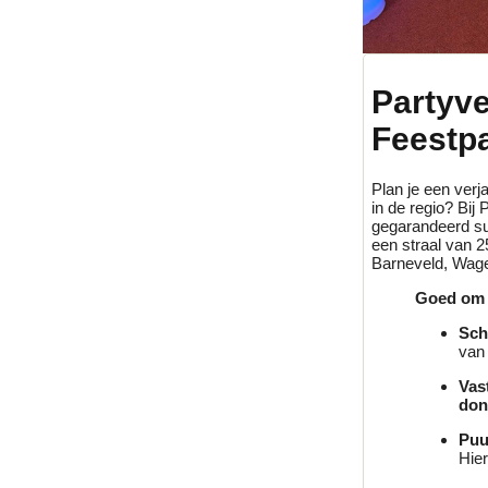
Partyv
Feestp
Plan je een verja
in de regio? Bi
gegarandeerd su
een straal van 2
Barneveld, Wagen
Goed om 
Sch
van
Vas
don
Puu
Hier