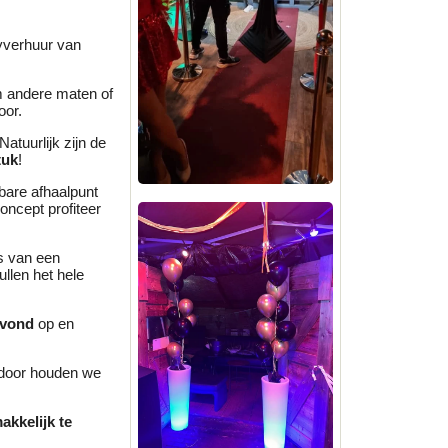
yverhuur van
om andere maten of
oor.
atuurlijk zijn de
tuk
!
bare afhaalpunt
oncept profiteer
s van een
ullen het hele
vond
op en
rdoor houden we
akkelijk te