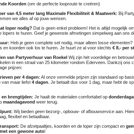
ende Koorden
(om de perfecte looproute te creëren)
er van 4,5 meter lang
Maximale Flexibiliteit & Maatwerk:
Bij Part
mmen we alles af op jouw wensen.
at loper nodig?
Dat is geen enkel probleem! Het is altijd mogelijk 
e lopers te huren. Geef je gewenste afmetingen simpelweg aan ons d
huur:
Heb je geen complete set nodig, maar alleen losse elementen? N
es en koorden ook los te huren. Je huurt ze al voor slechts
€ 8,- per s
len van Partyverhuur van Roekel
Wij zijn hét voordelige en betrouw
rtikelen in een straal van 25 kilometer rondom Ederveen. Dankzij ons c
age prijzen:
rieven per 4 dagen:
Al onze vermelde prijzen zijn standaard op basi
 van maar liefst
4 dagen
. Je betaalt dus voor 1 dag, maar hebt de sp
- en brengtijden:
Je haalt de materialen comfortabel op
donderdaga
op
maandagavond
weer terug.
lpunt:
Wij bieden
geen
bezorg-, opbouw- of afbouwservice aan. Hie
aag, flexibel en betaalbaar.
transport:
De afzetpaaltjes, koorden en de loper zijn compact en
gem
 met een gewone auto
!