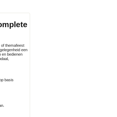
omplete
r of themafeest
 gelegenheid een
n en bedienen
ndaal,
op basis
an.