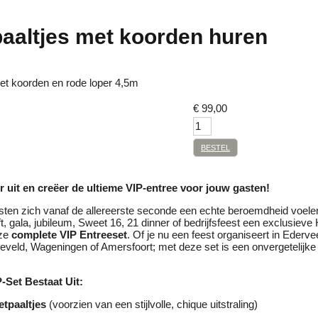
paaltjes met koorden huren
met koorden en rode loper 4,5m
€
99,00
BESTEL
r uit en creëer de ultieme VIP-entree voor jouw gasten!
asten zich vanaf de allereerste seconde een echte beroemdheid voele
ft, gala, jubileum, Sweet 16, 21 dinner of bedrijfsfeest een exclusieve
nze
complete VIP Entreeset
. Of je nu een feest organiseert in Ederve
veld, Wageningen of Amersfoort; met deze set is een onvergetelijke 
-Set Bestaat Uit:
etpaaltjes
(voorzien van een stijlvolle, chique uitstraling)