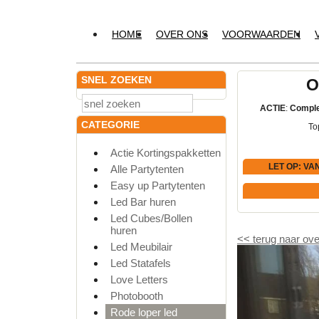
HOME
OVER ONS
VOORWAARDEN
SNEL ZOEKEN
O
ACTIE
:
Comple
CATEGORIE
To
Actie Kortingspakketten
LET OP
: VA
Alle Partytenten
Easy up Partytenten
Led Bar huren
Led Cubes/Bollen
huren
<<
terug naar ove
Led Meubilair
Led Statafels
Love Letters
Photobooth
Rode loper led