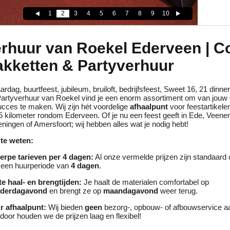
1
2
3
4
5
6
7
8
9
10
erhuur van Roekel Ederveen | C
akketten & Partyverhuur
ardag, buurtfeest, jubileum, bruiloft, bedrijfsfeest, Sweet 16, 21 dinne
j Partyverhuur van Roekel vind je een enorm assortiment om van jouw
cces te maken. Wij zijn hét voordelige
afhaalpunt
voor feestartikele
5 kilometer rondom Ederveen. Of je nu een feest geeft in Ede, Veene
ingen of Amersfoort; wij hebben alles wat je nodig hebt!
te weten:
erpe tarieven per 4 dagen:
Al onze vermelde prijzen zijn standaard 
 een huurperiode van
4 dagen
.
te haal- en brengtijden:
Je haalt de materialen comfortabel op
derdagavond
en brengt ze op
maandagavond
weer terug.
r afhaalpunt:
Wij bieden
geen
bezorg-, opbouw- of afbouwservice a
door houden we de prijzen laag en flexibel!