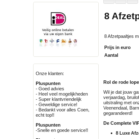
8 Afzet
8 Afzetpaaltjes 
Prijs in euro
Aantal
Onze klanten:
Rol de rode lope
Pluspunten
- Goed advies
Wil je dat jouw g
- Heel veel mogelijkheden
verjaardag, bruilo
- Super klantvriendelijk
uitstraling met o
- Geweldige service!
Veenendaal, Barne
- Bedankt voor alles Coen,
gegarandeerd!
echt top!!
De Complete VIP
Pluspunten
-Snelle en goede service!!
8 Luxe Afz