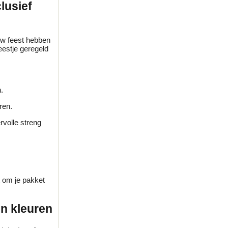
lusief
uw feest hebben
eestje geregeld
.
ren.
rvolle streng
t om je pakket
en kleuren