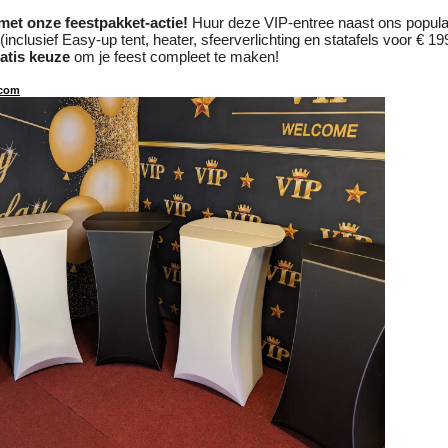
met onze feestpakket-actie!
Huur deze VIP-entree naast ons popula
inclusief Easy-up tent, heater, sfeerverlichting en statafels voor € 1
atis keuze
om je feest compleet te maken!
com