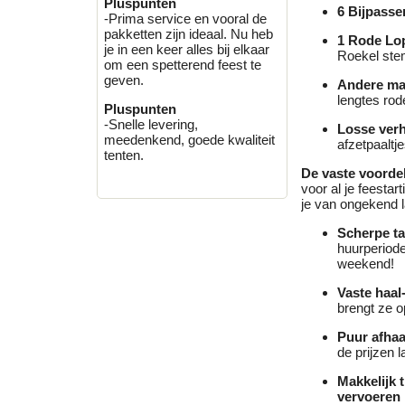
Pluspunten
6 Bijpass
-Prima service en vooral de
pakketten zijn ideaal. Nu heb
1 Rode Lop
je in een keer alles bij elkaar
Roekel ste
om een spetterend feest te
geven.
Andere ma
lengtes rod
Pluspunten
-Snelle levering,
Losse ver
meedenkend, goede kwaliteit
afzetpaaltj
tenten.
De vaste voorde
voor al je feesta
je van ongekend l
Scherpe ta
huurperiode
weekend!
Vaste haal
brengt ze 
Puur afhaa
de prijzen l
Makkelijk 
vervoeren