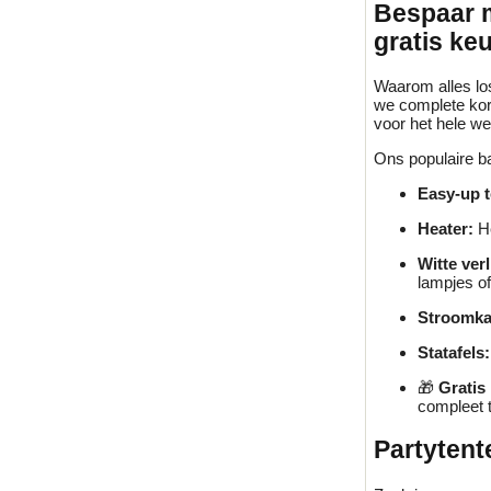
Bespaar m
gratis ke
Waarom alles los
we complete kort
voor het hele w
Ons populaire ba
Easy-up t
Heater:
He
Witte verl
lampjes of
Stroomka
Statafels:
🎁
Gratis
compleet 
Partytent