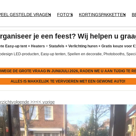
VEEL GESTELDE VRAGEN
FOTO'S
KORTINGSPAKKETTEN
B
rganiseer je een feest? Wij helpen u graa
te Easy-up tent
+
Heaters
+
Statafels +
Verlichting huren +
Gratis keuze voor
€
pdesign LED-producten, Easy-up tenten, Spellen en decoratie, Photobooths, Speci
NWEGE DE GROTE VRAAG IN JUNI/JULI 2026, RADEN WE U AAN
TIJDIG
TE R
ALLES IS MAKKELIJK TE VERVOEREN MET EEN GEWONE AUTO!
rzicht
volgende
>>
<<
vorige