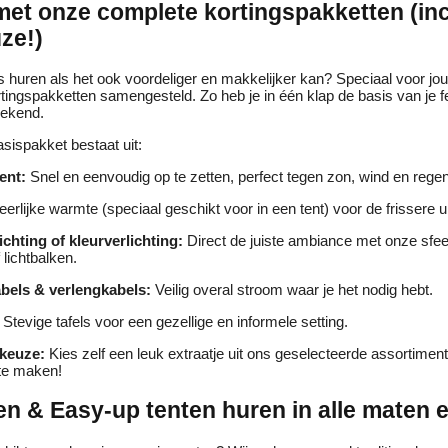
et onze complete kortingspakketten (inc
uze!)
 huren als het ook voordeliger en makkelijker kan? Speciaal voor jo
ingspakketten samengesteld. Zo heb je in één klap de basis van je f
eekend.
sispakket bestaat uit:
ent:
Snel en eenvoudig op te zetten, perfect tegen zon, wind en regen
erlijke warmte (speciaal geschikt voor in een tent) voor de frissere u
ichting of kleurverlichting:
Direct de juiste ambiance met onze sfee
 lichtbalken.
bels & verlengkabels:
Veilig overal stroom waar je het nodig hebt.
Stevige tafels voor een gezellige en informele setting.
 keuze:
Kies zelf een leuk extraatje uit ons geselecteerde assortimen
te maken!
en & Easy-up tenten huren in alle maten 