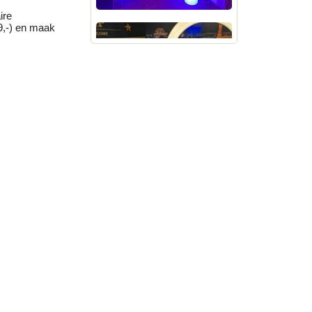
ire
99,-) en maak