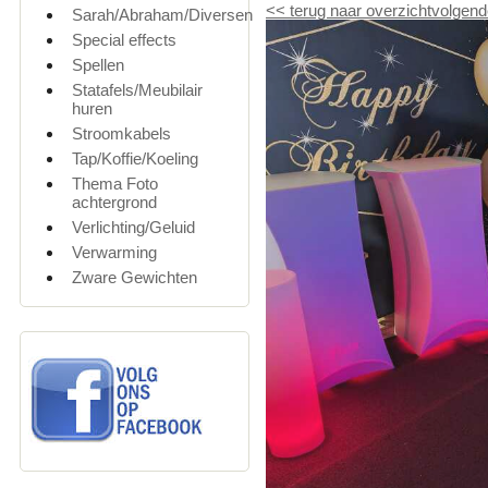
<<
terug naar overzicht
volgend
Sarah/Abraham/Diversen
Special effects
Spellen
Statafels/Meubilair
huren
Stroomkabels
Tap/Koffie/Koeling
Thema Foto
achtergrond
Verlichting/Geluid
Verwarming
Zware Gewichten