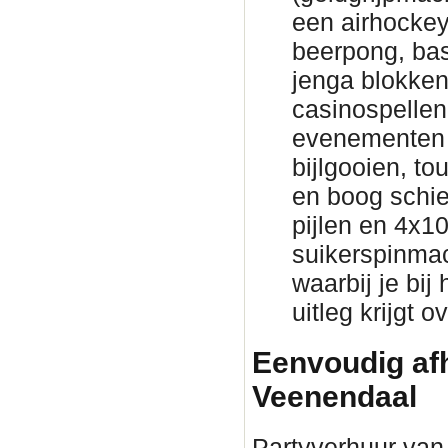
een airhockeyt
beerpong, bas
jenga blokke
casinospellen 
evenementen 
bijlgooien, to
en boog schie
pijlen en 4x1
suikerspinmac
waarbij je bij
uitleg krijgt 
Eenvoudig afh
Veenendaal
Partyverhuur van 