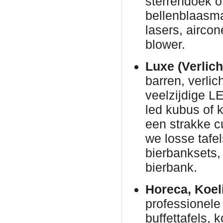
sterrendoek o
bellenblaasm
lasers, airco
blower.
Luxe (Verlich
barren, verli
veelzijdige L
led kubus of 
een strakke c
we losse tafe
bierbanksets, 
bierbank.
Horeca, Koel
professionele 
buffettafels,