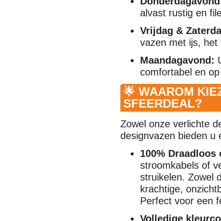
Donderdagavond
alvast rustig en fi
Vrijdag & Zaterd
vazen met ijs, het
Maandagavond:
U
comfortabel en op
🌟 WAAROM KIE
SFEERDEAL?
Zowel onze verlichte d
designvazen bieden u
100% Draadloos o
stroomkabels of v
struikelen. Zowel 
krachtige, onzich
Perfect voor een f
Volledige kleurc