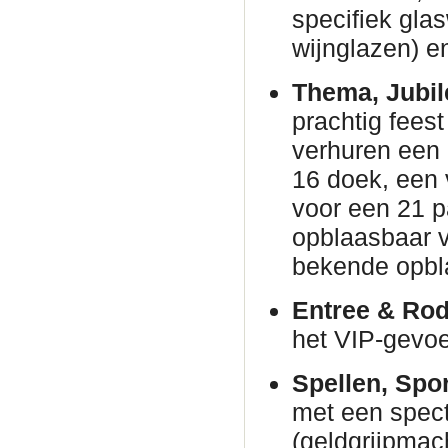
specifiek gla
wijnglazen) en
Thema, Jubil
prachtig fees
verhuren een
16 doek, een 
voor een 21 p
opblaasbaar v
bekende opbl
Entree & Rod
het VIP-gevoe
Spellen, Spo
met een spec
(geldgrijpmac