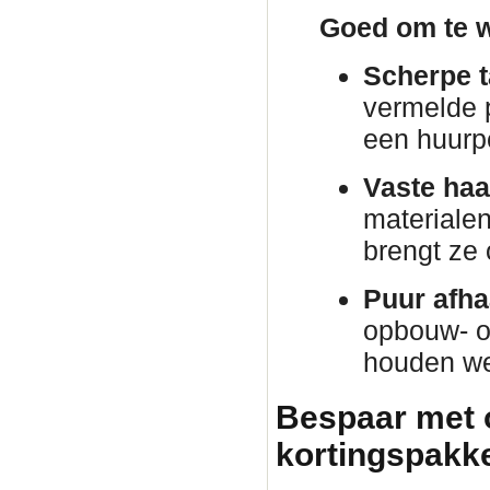
Goed om te w
Scherpe t
vermelde p
een huurp
Vaste haa
materiale
brengt ze
Puur afha
opbouw- o
houden we 
Bespaar met 
kortingspakket