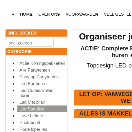
HOME
OVER ONS
VOORWAARDEN
VEEL GESTE
SNEL ZOEKEN
Organiseer j
ACTIE
:
Complete E
CATEGORIE
huren 
Actie Kortingspakketten
Topdesign LED-pr
Alle Partytenten
Easy up Partytenten
Led Bar huren
Led Cubes/Bollen
LET OP
: VANWEGE
huren
WE
Led Meubilair
Led Statafels
ALLES IS MAKKE
Love Letters
Photobooth
Rode loper led