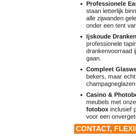
Professionele Ea
staan letterlijk b
alle zijwanden gel
onder een tent van
Ijskoude Dranken
professionele tap
drankenvoorraad i
gaan.
Compleet Glaswe
bekers, maar echt 
champagneglazen o
Casino & Photobo
meubels met onze 
fotobox
inclusief 
voor een onvergete
CONTACT, FLEX