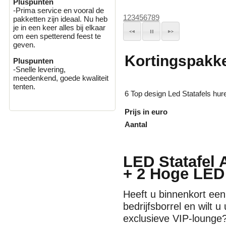
Pluspunten
-Prima service en vooral de
1
2
3
4
5
6
7
8
9
pakketten zijn ideaal. Nu heb
je in een keer alles bij elkaar
om een spetterend feest te
geven.
Kortingspakke
Pluspunten
-Snelle levering,
meedenkend, goede kwaliteit
tenten.
6 Top design Led Statafels hu
Prijs in euro
Aantal
LED Statafel 
+ 2 Hoge LED 
Heeft u binnenkort een 
bedrijfsborrel en wilt 
exclusieve VIP-lounge