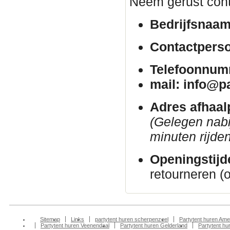
Neem gerust cont
Bedrijfsnaam
Contactpers
Telefoonnum
mail: info@p
Adres afhaal
(Gelegen nab
minuten rijden
Openingstijd
retourneren (
Sitemap
Links
partytent huren scherpenzeel
Partytent huren Ame
Partytent huren Veenendaal
Partytent huren Gelderland
Partytent h