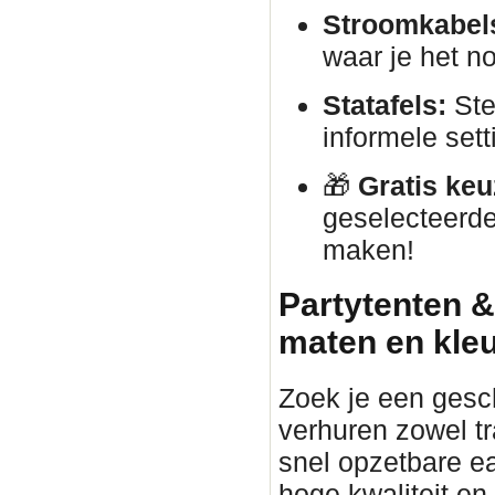
Stroomkabels
waar je het no
Statafels:
Ste
informele sett
🎁
Gratis keu
geselecteerde
maken!
Partytenten &
maten en kle
Zoek je een gesc
verhuren zowel tr
snel opzetbare ea
hoge kwaliteit en