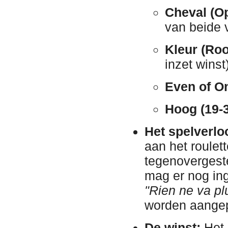
Cheval (Op
van beide v
Kleur (Roo
inzet winst)
Even of O
Hoog (19-3
Het spelverlo
aan het roulett
tegenovergeste
mag er nog ing
"Rien ne va pl
worden aangep
De winst:
Het 