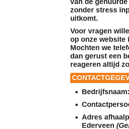
van de gehuurde 
zonder stress in
uitkomt.
Voor vragen will
op onze website i
Mochten we telef
dan gerust een b
reageren altijd z
CONTACTGEGEV
Bedrijfsnaam
Contactperso
Adres afhaalp
Ederveen
(Ge