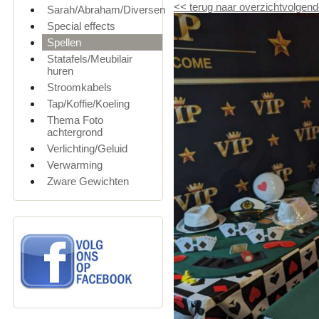
<<
terug naar overzicht
volgend
Sarah/Abraham/Diversen
Special effects
Spellen
Statafels/Meubilair
huren
Stroomkabels
Tap/Koffie/Koeling
Thema Foto
achtergrond
Verlichting/Geluid
Verwarming
Zware Gewichten