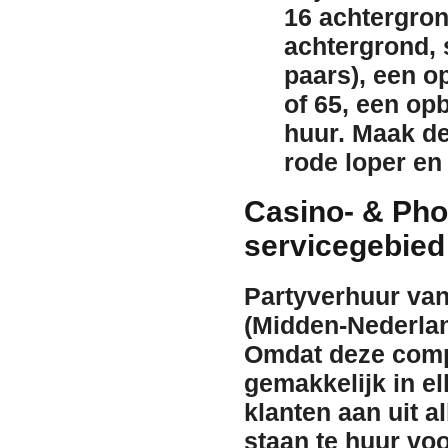
16 achtergro
achtergrond
,
paars), een
o
of 65
, een op
huur
. Maak de
rode loper
e
Casino- & Ph
servicegebied
Partyverhuur van
(Midden-Nederlan
Omdat deze compl
gemakkelijk in el
klanten aan uit a
staan
te huur
voo