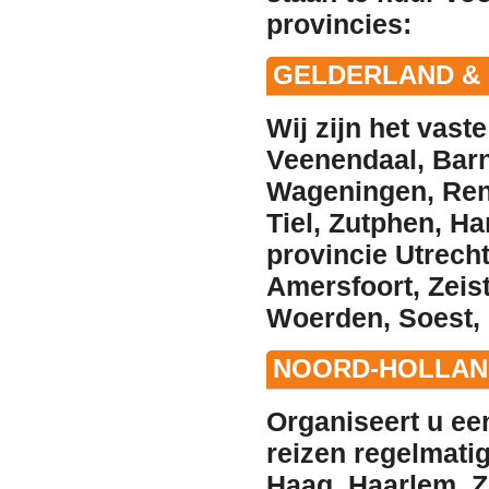
provincies:
GELDERLAND & 
Wij zijn het vast
Veenendaal
,
Bar
Wageningen
,
Re
Tiel
,
Zutphen
,
Ha
provincie Utrech
Amersfoort
,
Zeis
Woerden
,
Soest
,
NOORD-HOLLAND
Organiseert u ee
reizen regelmatig
Haag
,
Haarlem
,
Z