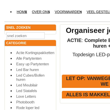
HOME
OVER ONS
VOORWAARDEN
VEEL GESTE
SNEL ZOEKEN
Organiseer j
ACTIE
:
Complete E
CATEGORIE
huren 
Actie Kortingspakketten
Topdesign LED-pr
Alle Partytenten
Easy up Partytenten
Led Bar huren
Led Cubes/Bollen
LET OP
: VANWEGE
huren
WE
Led Meubilair
Led Statafels
ALLES IS MAKKE
Love Letters
Photobooth
Rode loper led