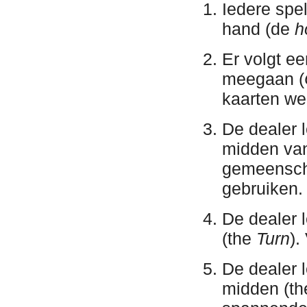
Iedere spel
hand (de
h
Er volgt e
meegaan (
kaarten we
De dealer 
midden van
gemeenscha
gebruiken.
De dealer 
(the
Turn
).
De dealer 
midden (t