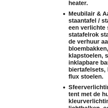
heater
.
Meubilair & A
staantafel / st
een
verlichte 
statafelrok
st
de
verhuur
aa
bloembakken
klapstoelen
,
s
inklapbare b
biertafelsets
,
flux stoelen
.
Sfeerverlicht
tent met de
h
kleurverlichti
lichtbalken
, 