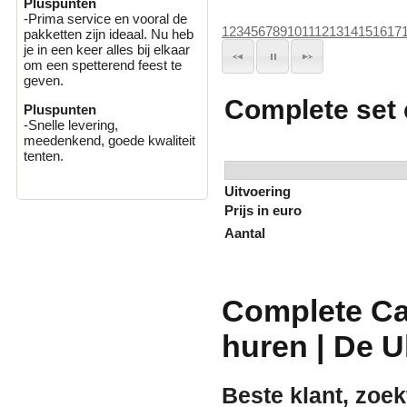
Pluspunten
-Prima service en vooral de
1
2
3
4
5
6
7
8
9
10
11
12
13
14
15
16
17
pakketten zijn ideaal. Nu heb
je in een keer alles bij elkaar
om een spetterend feest te
geven.
Complete set 
Pluspunten
-Snelle levering,
meedenkend, goede kwaliteit
tenten.
Uitvoering
Prijs in euro
Aantal
Complete Ca
huren | De U
Beste klant, zoek