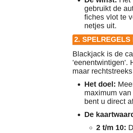
gebruikt de au
fiches vlot te
netjes uit.
2. SPELREGELS
Blackjack is de c
'eenentwintigen'. 
maar rechtstreeks 
Het doel:
Meer
maximum van 2
bent u direct a
De kaartwaar
2 t/m 10:
D