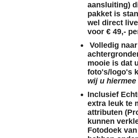
aansluiting)
di
pakket is st
wel direct liv
voor
€ 49,- pe
Volledig naa
achtergronden 
mooie is dat 
foto's/logo's
wij u hiermee 
Inclusief Ech
extra leuk te
attributen (P
kunnen verkle
Fotodoek van