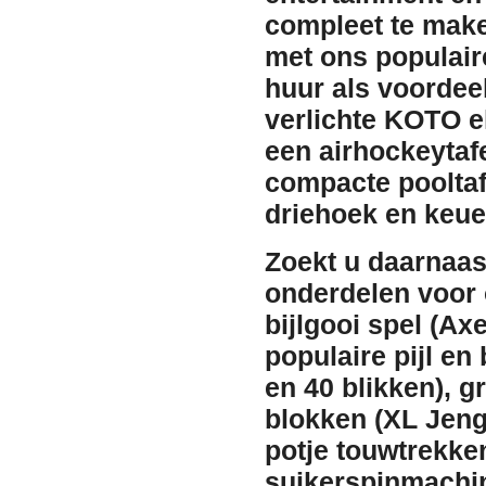
compleet te make
met ons populair
huur als voordeeld
verlichte KOTO e
een
airhockeytaf
compacte
poolta
driehoek en keue
Zoekt u daarnaas
onderdelen voor
bijlgooi spel (Ax
populaire
pijl en
en 40 blikken), g
blokken (XL Jeng
potje
touwtrekke
suikerspinmachi