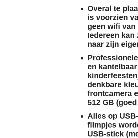
Overal te plaa
is voorzien v
geen wifi van
Iedereen kan z
naar zijn eige
Professionel
en kantelbaar 
kinderfeesten
denkbare kleu
frontcamera e
512 GB (goed 
Alles op USB-
filmpjes wor
USB-stick (me