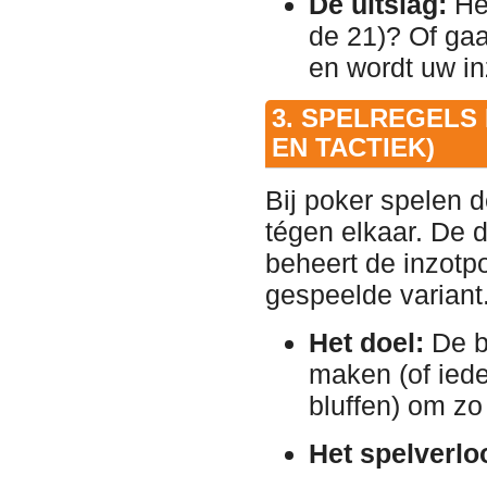
De uitslag:
Hee
de 21)? Of gaa
en wordt uw in
3. SPELREGELS
EN TACTIEK)
Bij poker spelen d
tégen elkaar. De d
beheert de inzotp
gespeelde variant
Het doel:
De b
maken (of ied
bluffen) om zo
Het spelverlo