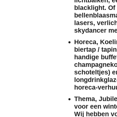
blacklight
. Of
bellenblaasm
lasers
,
verlic
skydancer me
Horeca, Koeli
biertap / tapin
handige
buffe
champagneko
schoteltjes) 
longdrinkglaz
horeca-
verhu
Thema, Jubile
voor een
wint
Wij hebben v