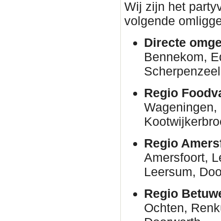
Wij zijn het part
volgende omligge
Directe omge
Bennekom, E
Scherpenzeel
Regio Foodva
Wageningen, 
Kootwijkerbro
Regio Amersf
Amersfoort, 
Leersum, Door
Regio Betuw
Ochten, Renk