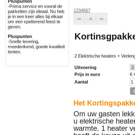
Pluspunten
-Prima service en vooral de
1
2
3
4
5
6
7
pakketten zijn ideaal. Nu heb
je in een keer alles bij elkaar
om een spetterend feest te
geven.
Kortinsgpakk
Pluspunten
-Snelle levering,
meedenkend, goede kwaliteit
tenten.
2 Elektrische heaters + Verlen
Uitvoering
Prijs in euro
€
Aantal
Het
Kortingspakk
Om uw gasten lekk
u elektrische heate
warmte. 1 heater 