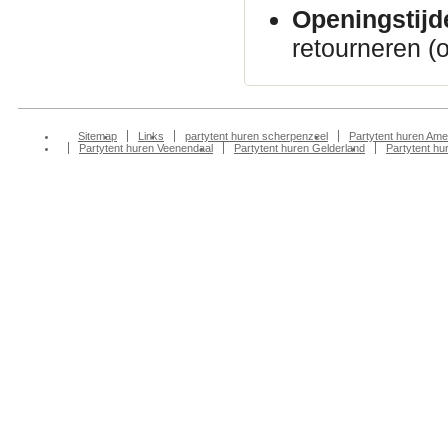
Openingstijd
retourneren (
Sitemap
Links
partytent huren scherpenzeel
Partytent huren Ame
Partytent huren Veenendaal
Partytent huren Gelderland
Partytent h