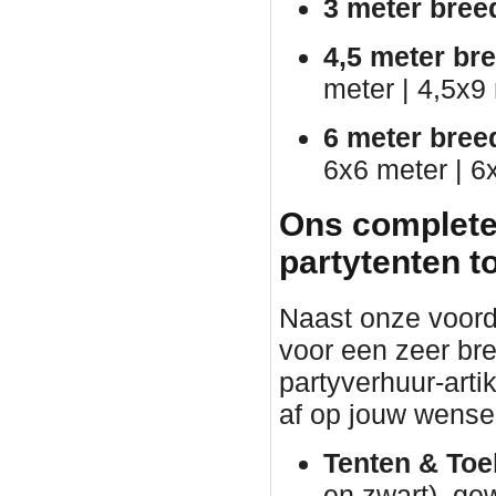
3 meter bree
4,5 meter br
meter | 4,5x9
6 meter bree
6x6 meter | 6
Ons complete
partytenten t
Naast onze voorde
voor een zeer br
partyverhuur-arti
af op jouw wense
Tenten & Toe
en zwart), ge