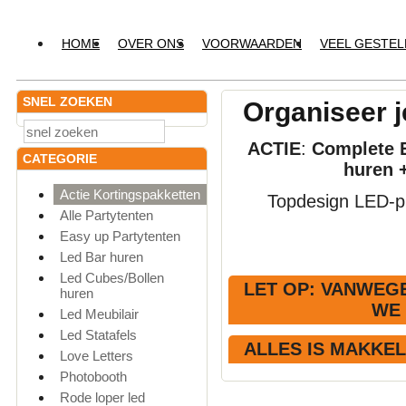
HOME
OVER ONS
VOORWAARDEN
VEEL GESTE
SNEL ZOEKEN
Organiseer j
ACTIE
:
Complete E
CATEGORIE
huren 
Actie Kortingspakketten
Topdesign LED-pr
Alle Partytenten
Easy up Partytenten
Led Bar huren
Led Cubes/Bollen
LET OP
: VANWEGE
huren
WE
Led Meubilair
Led Statafels
ALLES IS MAKKE
Love Letters
Photobooth
Rode loper led