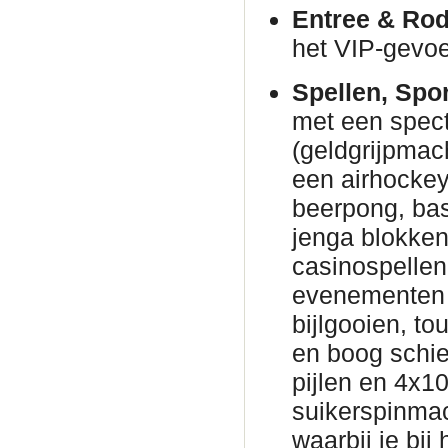
Entree & Rod
het VIP-gevoe
Spellen, Spo
met een spec
(geldgrijpmac
een airhockeyt
beerpong, bas
jenga blokke
casinospellen 
evenementen 
bijlgooien, to
en boog schie
pijlen en 4x1
suikerspinmac
waarbij je bij