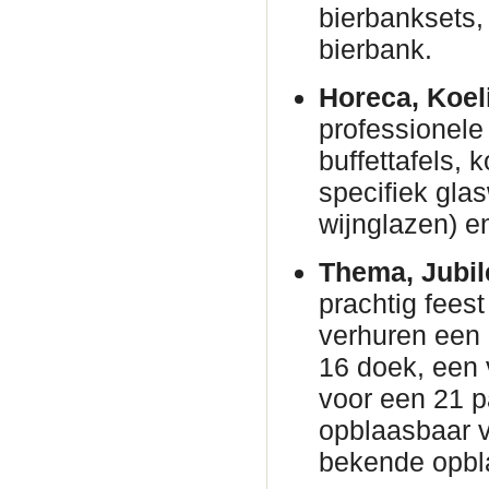
bierbanksets, 
bierbank.
Horeca, Koel
professionele 
buffettafels,
specifiek gla
wijnglazen) en
Thema, Jubil
prachtig fees
verhuren een
16 doek, een 
voor een 21 p
opblaasbaar v
bekende opbl