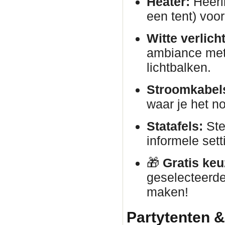
Heater:
Heerli
een tent) voor
Witte verlich
ambiance met 
lichtbalken.
Stroomkabels
waar je het no
Statafels:
Ste
informele sett
🎁
Gratis keu
geselecteerde
maken!
Partytenten &