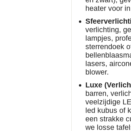
heater voor in
Sfeerverlicht
verlichting, g
lampjes, prof
sterrendoek o
bellenblaasm
lasers, airco
blower.
Luxe (Verlich
barren, verli
veelzijdige L
led kubus of 
een strakke c
we losse tafe