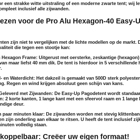
or een strakke
witte
uitstraling of een moderne
zwarte
tent; wij l
ompleet inclusief alle zijwanden.
ezen voor de Pro Alu Hexagon-40 Easy-
?
ten zijn niet te vergelijken met de lichte modellen op de markt. D
aliteit die tegen een stootje kan:
 Hexagon Frame:
Uitgerust met oersterke, zeskantige (hexagon
van maar liefst 4
0 mm dik
. De tent is hierdoor in
5 verschillende
r
.
 en Waterdicht:
Het dakzeil is gemaakt van
500D sterk polyester
ng
. Regen en wind krijgen absoluut geen schijn van kans.
Geleverd met Zijwanden:
De Easy-Up Pagodetent wordt standaar
en:
2 korte kanten, 1 lange kant met een sfeervol raam en 1 lange
ndige deur
.
 paar minuten klaar:
De zijwanden worden met stevig klittenban
n zijn onderling aan elkaar te ritsen. U heeft de tent inclusief z
inuten volledig staan.
koppelbaar: Creëer uw eigen formaat!