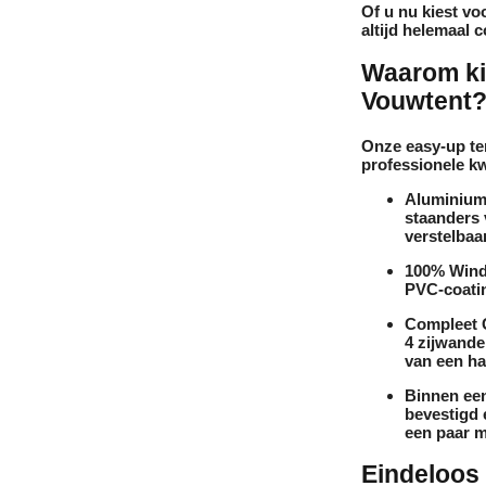
Of u nu kiest vo
altijd helemaal c
Waarom ki
Vouwtent
Onze easy-up ten
professionele kw
Aluminium
staanders 
verstelbaa
100% Wind-
PVC-coati
Compleet 
4 zijwand
van een ha
Binnen een
bevestigd e
een paar m
Eindeloos 