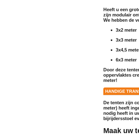
Heeft u een gro
zijn modulair o
We hebben de v
3x2 meter
3x3 meter
3x4,5 mete
6x3 meter
Door deze tenten
oppervlaktes cr
meter
!
HANDIGE TRANS
De tenten zijn c
meter) heeft ing
nodig heeft in u
bijrijdersstoel e
Maak uw t