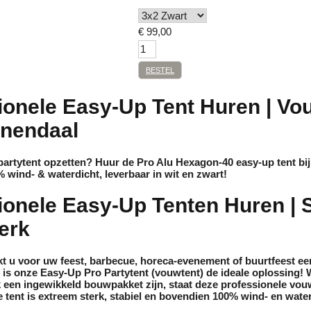
€
99,00
BESTEL
ionele Easy-Up Tent Huren | Vo
nendaal
partytent opzetten? Huur de Pro Alu Hexagon-40 easy-up tent bi
 wind- & waterdicht, leverbaar in wit en zwart!
ionele Easy-Up Tenten Huren | 
erk
kt u voor uw feest, barbecue, horeca-evenement of buurtfeest ee
n is onze
Easy-Up Pro Partytent (vouwtent)
de ideale oplossing! W
k een ingewikkeld bouwpakket zijn, staat deze professionele vou
tent is extreem sterk, stabiel en bovendien
100% wind- en water