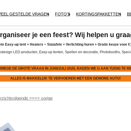
VEEL GESTELDE VRAGEN
FOTO'S
KORTINGSPAKKETTEN
B
rganiseer je een feest? Wij helpen u graa
te Easy-up tent
+
Heaters
+
Statafels +
Verlichting huren +
Gratis keuze voor
€
pdesign LED-producten, Easy-up tenten, Spellen en decoratie, Photobooths, Speci
NWEGE DE GROTE VRAAG IN JUNI/JULI 2026, RADEN WE U AAN
TIJDIG
TE R
ALLES IS MAKKELIJK TE VERVOEREN MET EEN GEWONE AUTO!
rzicht
volgende
>>
<<
vorige