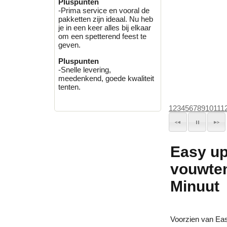
Pluspunten
-Prima service en vooral de
pakketten zijn ideaal. Nu heb
je in een keer alles bij elkaar
om een spetterend feest te
geven.
Pluspunten
-Snelle levering,
meedenkend, goede kwaliteit
tenten.
1
2
3
4
5
6
7
8
9
10
11
1
Easy up
vouwten
Minuut
Voorzien van Eas