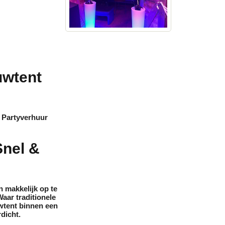
uwtent
j Partyverhuur
Snel &
n makkelijk op te
aar traditionele
wtent binnen een
dicht
.