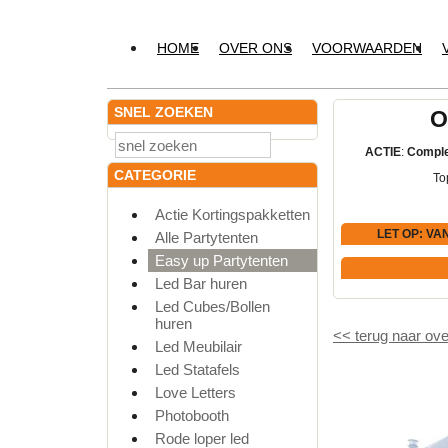
HOME
OVER ONS
VOORWAARDEN
SNEL ZOEKEN
O
ACTIE
:
Comple
CATEGORIE
To
Actie Kortingspakketten
LET OP
: VA
Alle Partytenten
Easy up Partytenten
Led Bar huren
Led Cubes/Bollen
huren
<<
terug naar ove
Led Meubilair
Led Statafels
Love Letters
Photobooth
Rode loper led