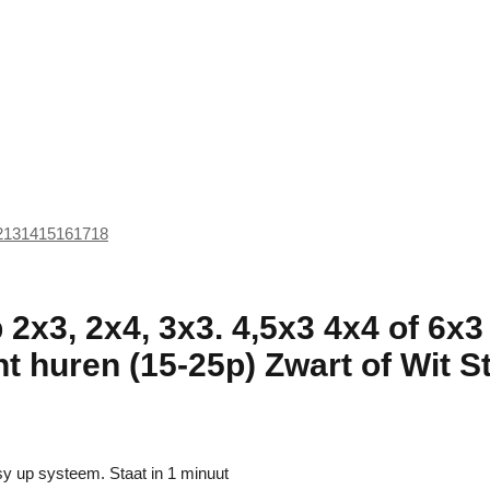
2
13
14
15
16
17
18
 2x3, 2x4, 3x3. 4,5x3 4x4 of 6x
t huren (15-25p) Zwart of Wit St
y up systeem. Staat in 1 minuut