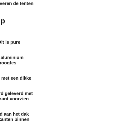
everen de tenten
Up
it is pure
) aluminium
 hoogtes
 met een dikke
d geleverd met
 kant voorzien
d aan het dak
ijkanten binnen