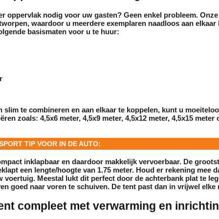
ter oppervlak nodig voor uw gasten? Geen enkel probleem. Onze
ntworpen, waardoor u meerdere exemplaren naadloos aan elkaar 
olgende basismaten voor u
te huur
:
r
 slim te combineren en aan elkaar te koppelen, kunt u moeiteloo
eëren zoals:
4,5x6 meter, 4,5x9 meter, 4,5x12 meter, 4,5x15 meter o
PORT TIP VOOR IN DE AUTO:
ompact inklapbaar en daardoor makkelijk vervoerbaar. De grootst
eklapt een lengte/hoogte van
1.75 meter
. Houd er rekening mee d
w voertuig. Meestal lukt dit perfect door de achterbank plat te le
ven goed naar voren te schuiven. De tent past dan in vrijwel elke 
ent compleet met verwarming en inrichti