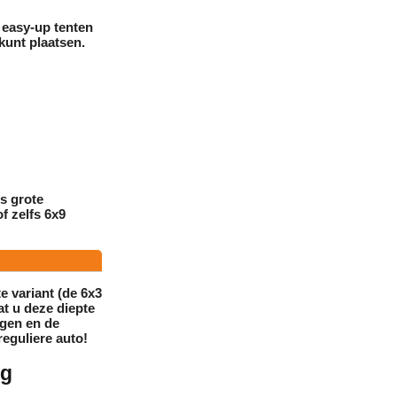
 easy-up tenten
kunt plaatsen.
s grote
f zelfs 6x9
e variant (de 6x3
at u deze diepte
ggen en de
reguliere auto!
ng