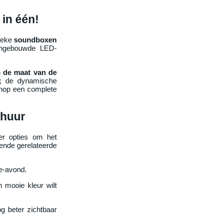
 in één!
nieke
soundboxen
 ingebouwde LED-
p de maat van de
it; de dynamische
 knop een complete
rhuur
r opties om het
gende gerelateerde
ke-avond.
 mooie kleur wilt
g beter zichtbaar