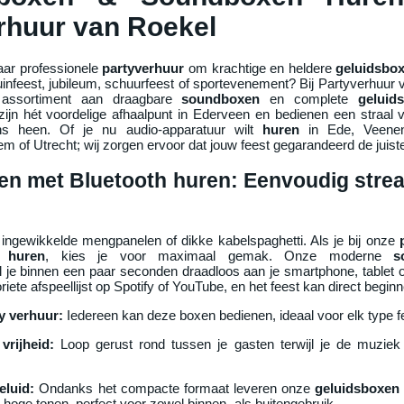
rhuur van Roekel
aar professionele
partyverhuur
om krachtige en heldere
geluidsbox
uinfeest, jubileum, schuurfeest of sportevenement? Bij Partyverhuur 
h assortiment aan draagbare
soundboxen
en complete
geluids
 zijn hét voordelige afhaalpunt in Ederveen en bedienen een straal 
s heen. Of je nu audio-apparatuur wilt
huren
in Ede, Veenend
m of Utrecht; wij zorgen ervoor dat jouw feest gegarandeerd de juiste
n met Bluetooth huren: Eenvoudig stre
ngewikkelde mengpanelen of dikke kabelspaghetti. Als je bij onze
t
huren
, kies je voor maximaal gemak. Onze moderne
s
 je binnen een paar seconden draadloos aan je smartphone, tablet of
iete afspeellijst op Spotify of YouTube, en het feest kan direct begin
y verhuur:
Iedereen kan deze boxen bedienen, ideaal voor elk type f
vrijheid:
Loop gerust rond tussen je gasten terwijl je de muziek 
eluid:
Ondanks het compacte formaat leveren onze
geluidsboxen
 hoge tonen, perfect voor zowel binnen- als buitengebruik.