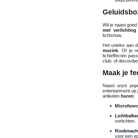
Geluidsbox
Wil je naast goed
met verlichting
lichtshow.
Het unieke aan 
muziek
. Of je n
lichteffecten pas
club- of discovibe 
Maak je fe
Naast onze popu
entertainment op 
artikelen
huren
:
Microfoon
Lichtbalk
verlichten.
Rookmachi
voor een ec