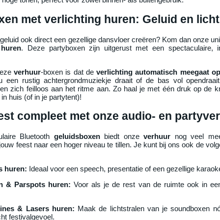
en met verlichting huren: Geluid en licht
 geluid ook direct een gezellige dansvloer creëren? Kom dan onze u
 huren
. Deze partyboxen zijn uitgerust met een spectaculaire,
deze
verhuur
-boxen is dat de
verlichting automatisch meegaat o
u een rustig achtergrondmuziekje draait of de bas vol opendraa
sen zich feilloos aan het ritme aan. Zo haal je met één druk op de
in huis (of in je partytent)!
est compleet met onze audio- en partyve
laire Bluetooth
geluidsboxen
biedt onze
verhuur
nog veel mee
jouw feest naar een hoger niveau te tillen. Je kunt bij ons ook de vol
s huren:
Ideaal voor een speech, presentatie of een gezellige karao
en & Parspots huren:
Voor als je de rest van de ruimte ook in een
nes & Lasers huren:
Maak de lichtstralen van je soundboxen nó
ht festivalgevoel.