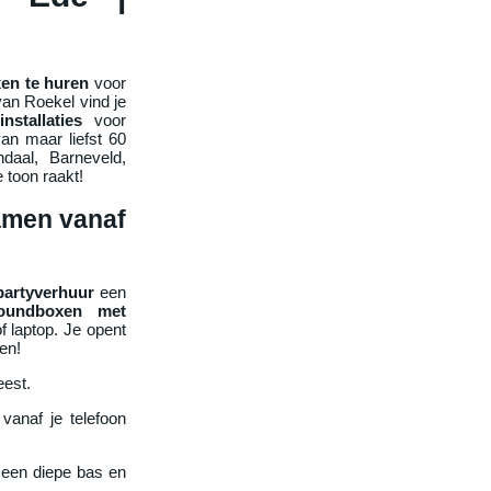
en te huren
voor
van Roekel vind je
installaties
voor
van maar liefst 60
aal, Barneveld,
 toon raakt!
amen vanaf
partyverhuur
een
oundboxen met
 laptop. Je opent
nen!
eest.
vanaf je telefoon
een diepe bas en