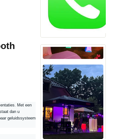
ooth
sentaties. Met een
staat dan u
baar geluidssysteem