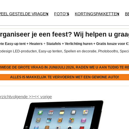
VEEL GESTELDE VRAGEN
FOTO'S
KORTINGSPAKKETTEN
B
rganiseer je een feest? Wij helpen u graa
te Easy-up tent
+
Heaters
+
Statafels +
Verlichting huren +
Gratis keuze voor
€
pdesign LED-producten, Easy-up tenten, Spellen en decoratie, Photobooths, Speci
NWEGE DE GROTE VRAAG IN JUNI/JULI 2026, RADEN WE U AAN
TIJDIG
TE R
ALLES IS MAKKELIJK TE VERVOEREN MET EEN GEWONE AUTO!
rzicht
volgende
>>
<<
vorige