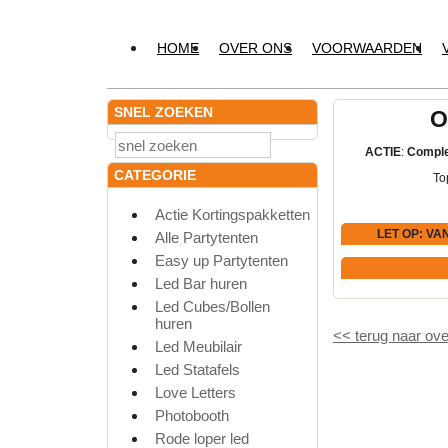
HOME
OVER ONS
VOORWAARDEN
SNEL ZOEKEN
O
ACTIE
:
Comple
CATEGORIE
To
Actie Kortingspakketten
LET OP
: VA
Alle Partytenten
Easy up Partytenten
Led Bar huren
Led Cubes/Bollen
huren
<<
terug naar ove
Led Meubilair
Led Statafels
Love Letters
Photobooth
Rode loper led