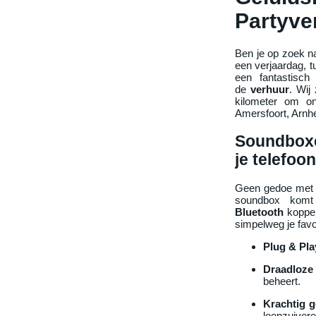
Partyve
Ben je op zoek n
een verjaardag, t
een fantastisc
de
verhuur
. Wij
kilometer om on
Amersfoort, Arnhe
Soundboxe
je telefoon
Geen gedoe met i
soundbox kom
Bluetooth
koppel
simpelweg je favor
Plug & Pla
Draadloze 
beheert.
Krachtig g
loepzuivere