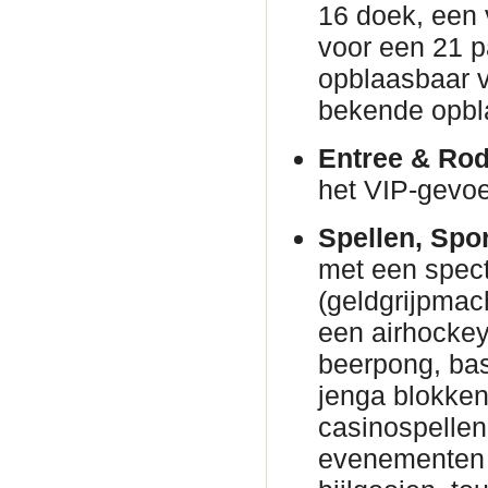
16 doek, een 
voor een 21 p
opblaasbaar v
bekende opbl
Entree & Rod
het VIP-gevoe
Spellen, Spo
met een spec
(geldgrijpmac
een airhockeyt
beerpong, bas
jenga blokke
casinospellen 
evenementen 