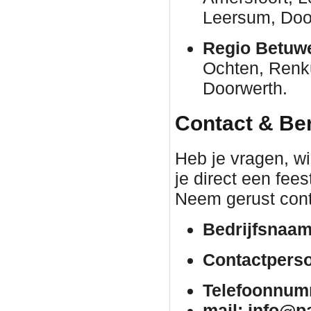
Leersum, Door
Regio Betuw
Ochten, Renk
Doorwerth.
Contact & Be
Heb je vragen, wil
je direct een fee
Neem gerust cont
Bedrijfsnaam
Contactpers
Telefoonnum
mail: info@p