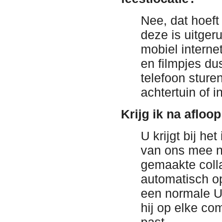
Nee, dat hoeft
deze is uitge
mobiel interne
en filmpjes du
telefoon sturen
achtertuin of i
Krijg ik na afloop
U krijgt bij he
van ons mee na
gemaakte colla
automatisch op
een normale U
hij op elke co
past.