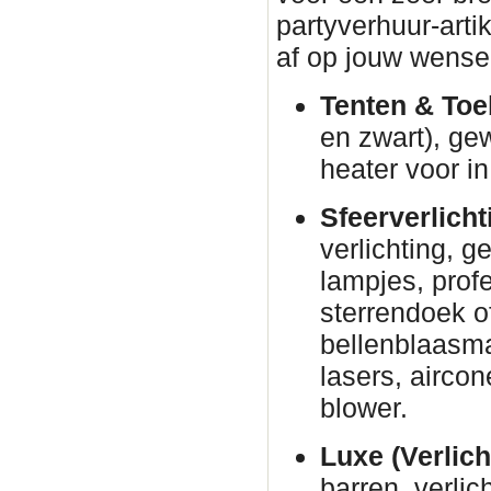
partyverhuur-arti
af op jouw wense
Tenten & Toe
en zwart), ge
heater voor in
Sfeerverlicht
verlichting, g
lampjes, prof
sterrendoek o
bellenblaasm
lasers, airco
blower.
Luxe (Verlich
barren, verli