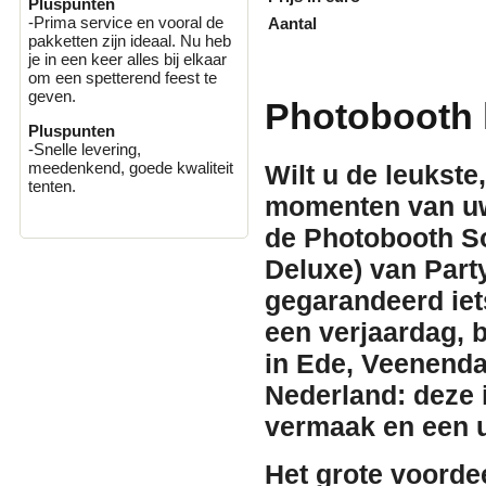
Pluspunten
-Prima service en vooral de
Aantal
pakketten zijn ideaal. Nu heb
je in een keer alles bij elkaar
om een spetterend feest te
geven.
Photobooth 
Pluspunten
-Snelle levering,
meedenkend, goede kwaliteit
Wilt u de leukste
tenten.
momenten van uw
de
Photobooth So
Deluxe)
van
Part
gegarandeerd iets
een verjaardag, br
in Ede, Veenenda
Nederland: deze 
vermaak en een u
Het grote voorde