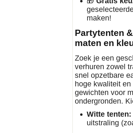
🎁
Gratis keu
geselecteerde
maken!
Partytenten &
maten en kle
Zoek je een gesc
verhuren zowel tr
snel opzetbare ea
hoge kwaliteit en
gewichten voor ma
ondergronden. Kies
Witte tenten:
uitstraling (zo