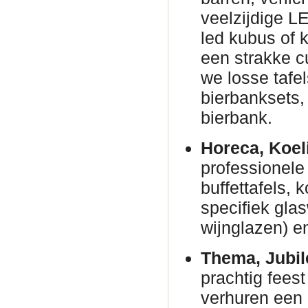
veelzijdige L
led kubus of 
een strakke c
we losse tafe
bierbanksets, 
bierbank.
Horeca, Koel
professionele 
buffettafels,
specifiek gla
wijnglazen) en
Thema, Jubil
prachtig fees
verhuren een