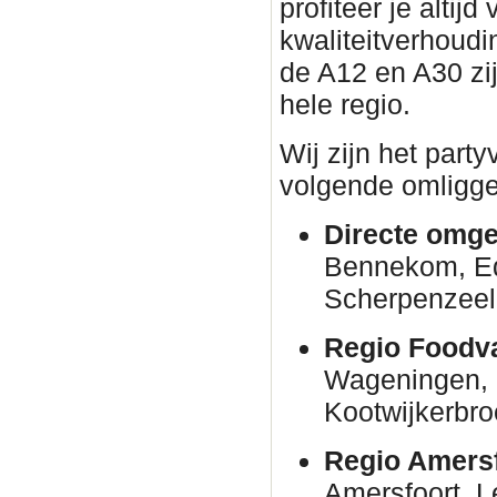
profiteer je altijd
kwaliteitverhoudin
de A12 en A30 zi
hele regio.
Wij zijn het part
volgende omligge
Directe omge
Bennekom, E
Scherpenzeel
Regio Foodva
Wageningen, 
Kootwijkerbro
Regio Amersf
Amersfoort, 