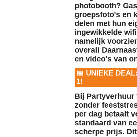
photobooth? Gas
groepsfoto's en 
delen
met hun ei
ingewikkelde wif
namelijk voorzie
overal! Daarnaast
en video's van o
📅 UNIEKE DEAL
1!
Bij Partyverhuur 
zonder feeststres
per dag betaalt v
standaard van ee
scherpe prijs. Di