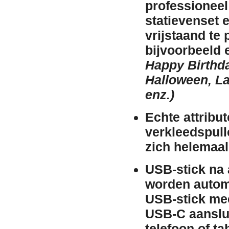
professioneel
statievenset 
vrijstaand te
bijvoorbeeld
Happy Birthda
Halloween, La
enz.)
Echte attribu
verkleedspull
zich helemaal
USB-stick na 
worden automa
USB-stick me
USB-C aanslui
telefoon of tab