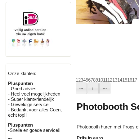
Onze klanten:
1
2
3
4
5
6
7
8
9
10
11
12
13
14
15
16
17
Pluspunten
- Goed advies
- Heel veel mogelijkheden
- Super klantvriendelijk
Photobooth So
- Geweldige service!
- Bedankt voor alles Coen,
echt top!!
Pluspunten
Photobooth huren met Props en
-Snelle en goede service!!
Prijs in euro