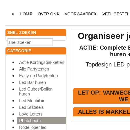
HOME
OVER ONS
VOORWAARDEN
VEEL GESTE
SNEL ZOEKEN
Organiseer j
ACTIE
:
Complete E
CATEGORIE
huren 
Actie Kortingspakketten
Topdesign LED-pr
Alle Partytenten
Easy up Partytenten
Led Bar huren
Led Cubes/Bollen
LET OP
: VANWEGE
huren
WE
Led Meubilair
Led Statafels
ALLES IS MAKKE
Love Letters
Photobooth
Rode loper led