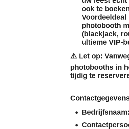
uw feest éch
ook te boeken
Voordeeldeal (
photobooth me
(blackjack, ro
ultieme VIP-b
⚠️
Let op:
Vanwege
photobooths in h
tijdig te reserve
Contactgegevens
Bedrijfsnaam
Contactperso