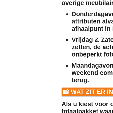
overige
meubilai
Donderdagav
attributen alva
afhaalpunt in
Vrijdag & Zat
zetten, de ach
onbeperkt fot
Maandagavon
weekend comf
terug.
📸 WAT ZIT ER I
Als u kiest voor 
totaalpakket waar