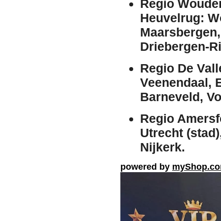
Regio Wouden
Heuvelrug:
Wo
Maarsbergen,
Driebergen-R
Regio De Val
Veenendaal, 
Barneveld, Vo
Regio Amersfo
Utrecht (stad
Nijkerk.
powered by
myShop.c