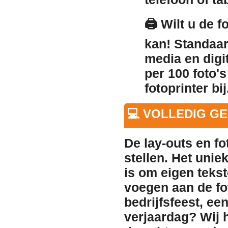
🖨️
Wilt u de f
kan! Standaar
media en digi
per 100 foto's
fotoprinter bij
💻 VOLLEDIG G
De lay-outs en fo
stellen. Het unie
is om
eigen tekst
voegen
aan de fo
bedrijfsfeest, ee
verjaardag? Wij 