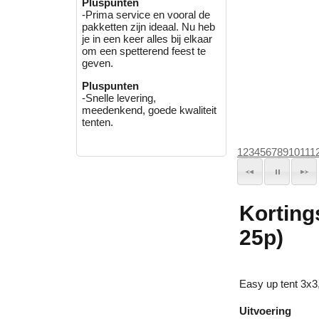
Pluspunten
-Prima service en vooral de
pakketten zijn ideaal. Nu heb
je in een keer alles bij elkaar
om een spetterend feest te
geven.
Pluspunten
-Snelle levering,
meedenkend, goede kwaliteit
tenten.
1
2
3
4
5
6
7
8
9
10
11
1
Korting
25p)
Easy up tent 3x3,
Uitvoering