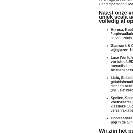
Contactpersoon:
Coe
Naast onze vo
uniek scala a
volledig af 
Horeca, Koel
/ tapinstallati
servies zoals
Glaswerk & 
wijnglazen
. 
Luxe (Verlich
verlichte/LED
romantische 
bierbanksets
Licht, Geluid
geluidsinstal
met een
bell
(inclusief kra
Spellen, Spo
voetbaltafel
,
klassieke Ou
verse traktat
Opblaasbare
pop
in de tuin
Wij zijn het 