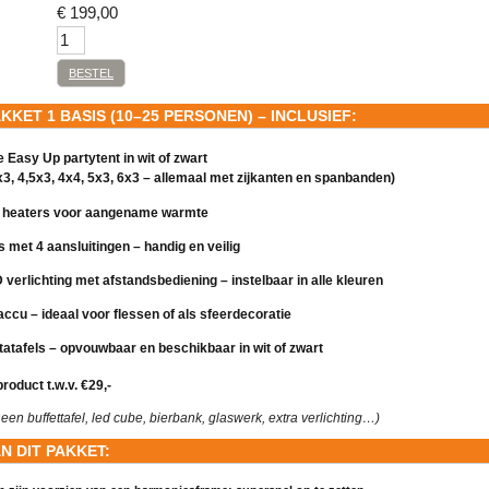
€
199,00
BESTEL
KET 1 BASIS (10–25 PERSONEN) – INCLUSIEF:
 Easy Up partytent in wit of zwart
x3, 4,5x3, 4x4, 5x3, 6x3 – allemaal met zijkanten en spanbanden)
e heaters voor aangename warmte
 met 4 aansluitingen – handig en veilig
verlichting met afstandsbediening – instelbaar in alle kleuren
ccu – ideaal voor flessen of als sfeerdecoratie
tatafels – opvouwbaar en beschikbaar in wit of zwart
product t.w.v. €29,-
een buffettafel, led cube, bierbank, glaswerk, extra verlichting…)
N DIT PAKKET: