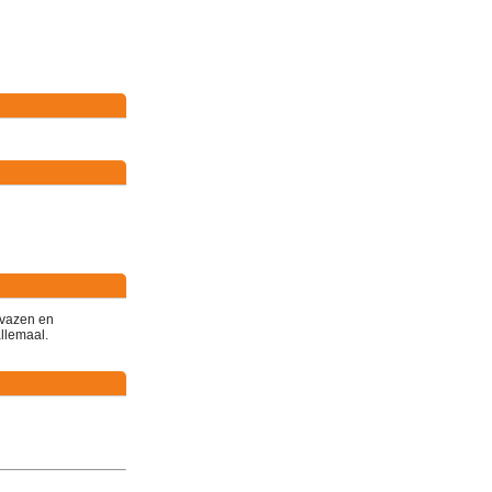
d vazen en
allemaal.