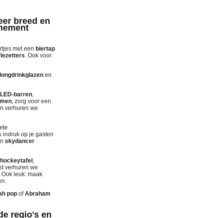
eer breed en
enement
ertjes met een
biertap
fiezetters
. Ook voor
longdrinkglazen
en
LED-barren
,
omen
, zorg voor een
ken verhuren we
ete
 indruk op je gasten
en
skydancer
rhockeytafel
,
st verhuren we
. Ook leuk: maak
en.
ah pop
of
Abraham
de regio's en