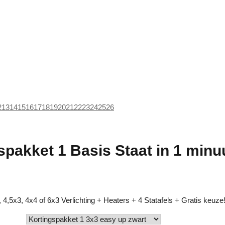
2
13
14
15
16
17
18
19
20
21
22
23
24
25
26
spakket 1 Basis Staat in 1 minuu
 4,5x3, 4x4 of 6x3 Verlichting + Heaters + 4 Statafels + Gratis keuze