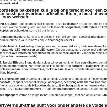
n van Roekel
ordelige pakketten kun je bij ons terecht voor een z
an losse partyverhuur-artikelen. Stem je feest of ev
op jouw wensen:
ing & Buffet:
Houd je drankjes ijskoud met onze
koelkasten
en tap de perfecte bi
e
. Voor warme catering verhuren we professionele
soepketels
,
buffettafels
en
kof
kopjes en schoteltjes
kun je bij ons terecht.
Champagnekoelers:
Serveer je drankjes in stijl! Wij verhuren specifiek
bierglazen
,
Houd de bubbels koud in onze chique
champagnekoelers
.
t) Meubilair & Aankleding:
Geef je feest een unieke uitstraling met onze sfeervolle
-statafels
,
LED-kubussen
en
LED-vazen
. Creëer een zomers gevoel met
palmb
sfeer met
love letters
en
hemeldoeken
, of rol de
rode loper
uit. Voor extra zitplek
(losse
bierbanken
en tafels).
 & Special Effects:
Breng de dansvloer tot leven met krachtige
soundboxen
, compl
laties
en
microfoons
. Zorg voor de juiste kleur met een
parspot
of
blacklight
. Maak
enblaasmachine
,
sneeuwmachine
,
rookmachine
,
lasers
, opvallende
aircones
, e
chtige
blower
).
rt & Entertainment:
Organiseer een complete zeskamp of speelavond met onze
ai
pooltafel
, of speel een fanatiek potje
lasergame
,
beerpong
of
basketbal
. Daarnaa
dhollandse spellen zoals
blikgooien
,
darten
,
pijl en boog
schieten en
touwtrekken
ies met onze
suikerspinmachine
of huur een
photobooth
voor tastbare herinnering
 feestpoppen:
Verras de jarige (of het jubilerende koppel) met een opvallende
Sar
.
partyverhuur-afhaalpunt voor onder andere de volgen