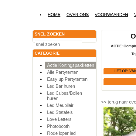
HOME
OVER ONS
VOORWAARDEN
SNEL ZOEKEN
O
ACTIE
:
Comple
CATEGORIE
To
Actie Kortingspakketten
LET OP
: VA
Alle Partytenten
Easy up Partytenten
Led Bar huren
Led Cubes/Bollen
huren
<<
terug naar ove
Led Meubilair
Led Statafels
Love Letters
Photobooth
Rode loper led