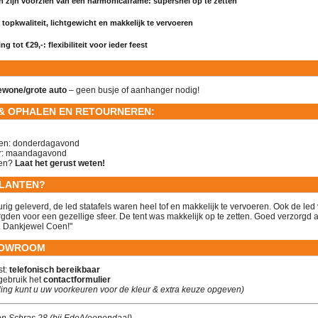
n zijn voorzien van een harmonicaframe: supersnel op te zetten
: topkwaliteit, lichtgewicht en makkelijk te vervoeren
ng tot €29,-: flexibiliteit voor ieder feest
ewone/grote auto
– geen busje of aanhanger nodig!
& OPHALEN EN RETOURNEREN:
en: donderdagavond
r: maandagavond
sen?
Laat het gerust weten!
KLANTEN?
urig geleverd, de led statafels waren heel tof en makkelijk te vervoeren. Ook de le
orgden voor een gezellige sfeer. De tent was makkelijk op te zetten. Goed verzorgd 
. Dankjewel Coen!"
HOWROOM
st:
telefonisch bereikbaar
gebruik het
contactformulier
lling kunt u uw voorkeuren voor de kleur & extra keuze opgeven)
en Schras 28 (bij Ede/Veenendaal)