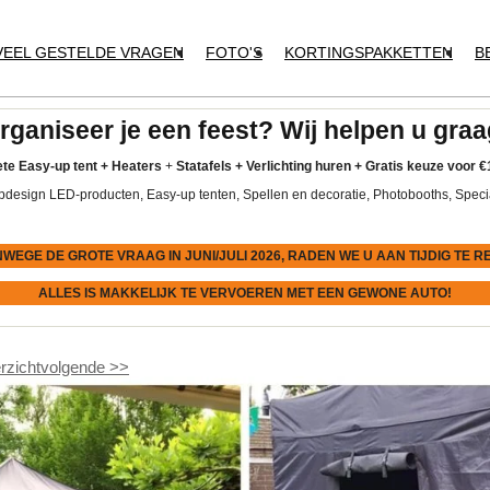
VEEL GESTELDE VRAGEN
FOTO'S
KORTINGSPAKKETTEN
B
rganiseer je een feest? Wij helpen u graa
te Easy-up tent
+
Heaters
+
Statafels +
Verlichting huren +
Gratis keuze voor
€
pdesign LED-producten, Easy-up tenten, Spellen en decoratie, Photobooths, Speci
NWEGE DE GROTE VRAAG IN JUNI/JULI 2026, RADEN WE U AAN
TIJDIG
TE R
ALLES IS MAKKELIJK TE VERVOEREN MET EEN GEWONE AUTO!
rzicht
volgende
>>