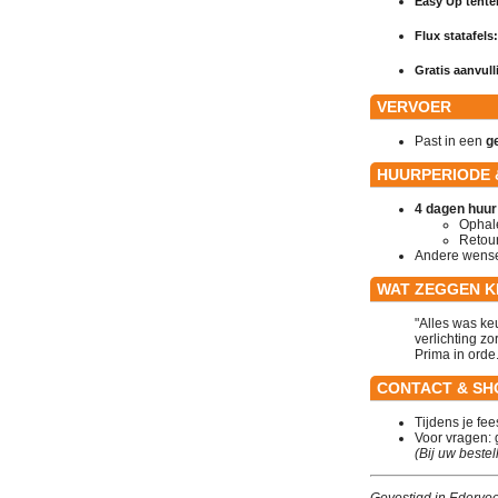
Easy Up tente
Flux statafels
Gratis aanvulli
VERVOER
Past in een
g
HUURPERIODE 
4 dagen huur
Ophal
Retou
Andere wen
WAT ZEGGEN 
"Alles was ke
verlichting z
Prima in orde
CONTACT & S
Tijdens je fee
Voor vragen: 
(Bij uw beste
Gevestigd in Ederve