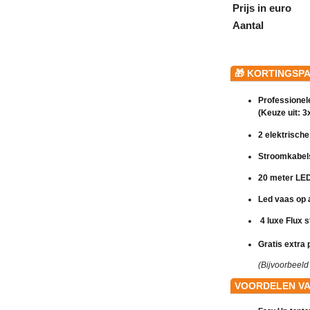
Prijs in euro
Aantal
🎁
KORTINGSPAK
Professionele
(Keuze uit: 3
2 elektrisch
Stroomkabels
20 meter LED 
Led vaas op a
4 luxe Flux s
Gratis extra 
(Bijvoorbeeld 
VOORDELEN VA