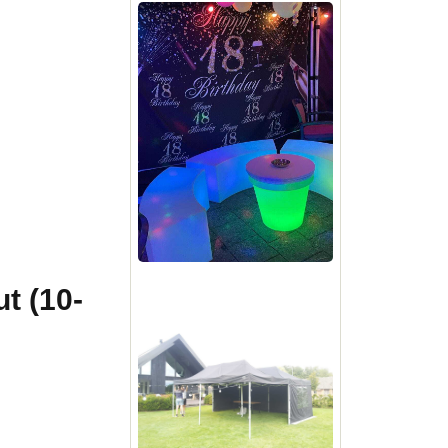
t (10-
!