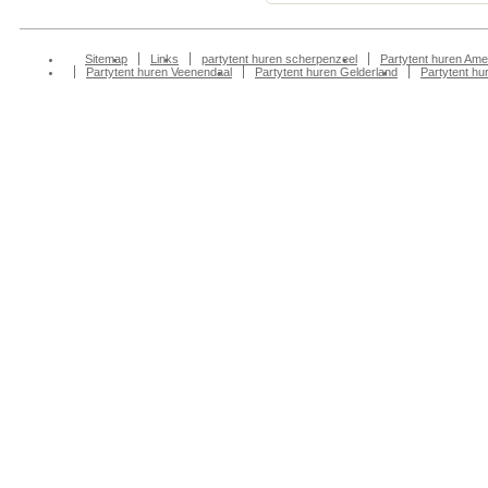
Sitemap
Links
partytent huren scherpenzeel
Partytent huren Ame
Partytent huren Veenendaal
Partytent huren Gelderland
Partytent h