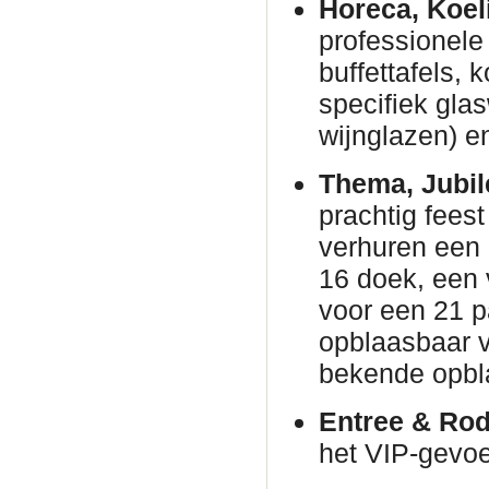
Horeca, Koel
professionele 
buffettafels,
specifiek gla
wijnglazen) en
Thema, Jubil
prachtig fees
verhuren een
16 doek, een 
voor een 21 p
opblaasbaar v
bekende opbl
Entree & Rod
het VIP-gevoe