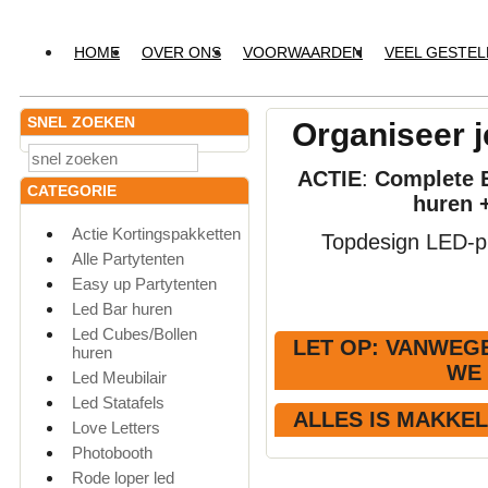
HOME
OVER ONS
VOORWAARDEN
VEEL GESTE
SNEL ZOEKEN
Organiseer j
ACTIE
:
Complete E
CATEGORIE
huren 
Actie Kortingspakketten
Topdesign LED-pr
Alle Partytenten
Easy up Partytenten
Led Bar huren
Led Cubes/Bollen
LET OP
: VANWEGE
huren
WE
Led Meubilair
Led Statafels
ALLES IS MAKKE
Love Letters
Photobooth
Rode loper led