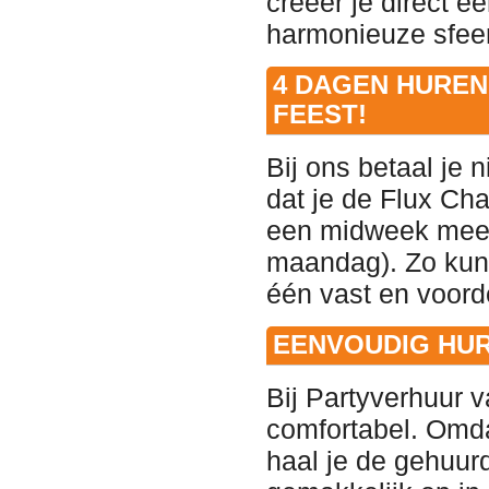
creëer je direct e
harmonieuze sfee
4 DAGEN HUREN 
FEEST!
Bij ons betaal je 
dat je de Flux Ch
een midweek meekr
maandag). Zo kun 
één vast en voorde
EENVOUDIG HUR
Bij Partyverhuur 
comfortabel. Omda
haal je de gehuurd