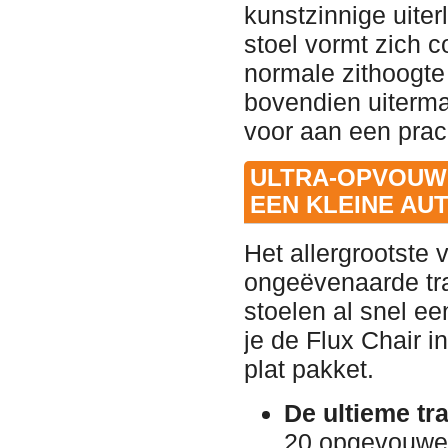
kunstzinnige uiter
stoel vormt zich 
normale zithoogte
bovendien uiterma
voor aan een prach
ULTRA-OPVOUWB
EEN KLEINE AUT
Het allergrootste 
ongeëvenaarde tr
stoelen al snel e
je de Flux Chair i
plat pakket.
De ultieme tr
20 opgevouwen