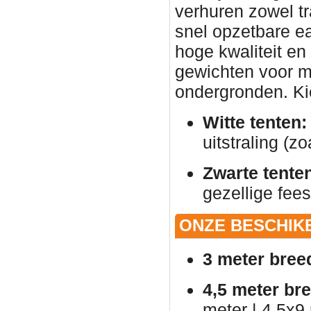
verhuren zowel tr
snel opzetbare ea
hoge kwaliteit en
gewichten voor ma
ondergronden. Kies
Witte tenten:
uitstraling (zo
Zwarte tente
gezellige fees
ONZE BESCHIK
3 meter bree
4,5 meter br
meter | 4,5x9