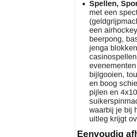
Spellen, Spo
met een spec
(geldgrijpmac
een airhockeyt
beerpong, bas
jenga blokke
casinospellen 
evenementen 
bijlgooien, to
en boog schie
pijlen en 4x1
suikerspinmac
waarbij je bij
uitleg krijgt 
Eenvoudig afh