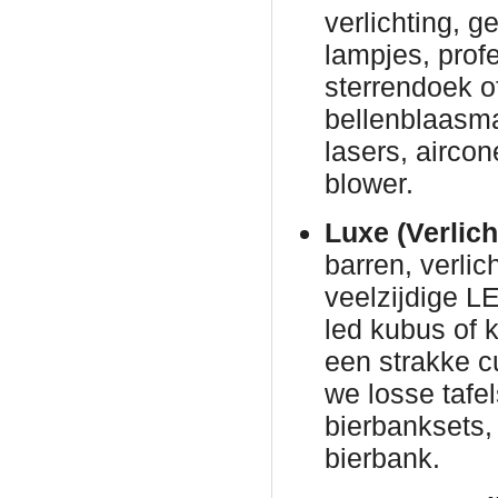
verlichting, g
lampjes, prof
sterrendoek o
bellenblaasm
lasers, airco
blower.
Luxe (Verlich
barren, verli
veelzijdige L
led kubus of 
een strakke c
we losse tafe
bierbanksets, 
bierbank.