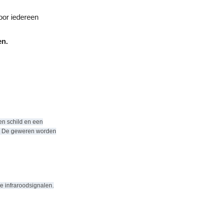
voor iedereen
en.
en schild en een
er. De geweren worden
e infraroodsignalen.