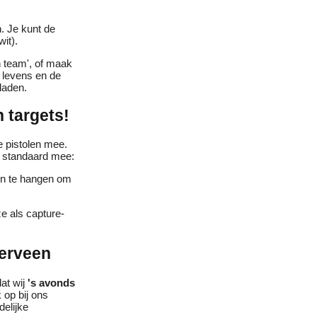
. Je kunt de
it).
n team', of maak
e levens en de
laden.
 targets!
 de pistolen mee.
s standaard mee:
een te hangen om
ze als capture-
derveen
at wij
's avonds
 op bij ons
delijke