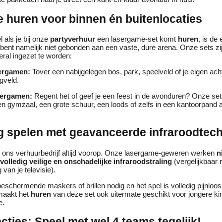
 huren voor binnen én buitenlocaties
 als je bij onze
partyverhuur
een lasergame-set komt
huren
, is de
e bent namelijk niet gebonden aan een vaste, dure arena. Onze sets zi
ral ingezet te worden:
sergamen:
Tover een nabijgelegen bos, park, speelveld of je eigen ach
agveld.
sergamen:
Regent het of geef je een feest in de avonduren? Onze se
en gymzaal, een grote schuur, een loods of zelfs in een kantoorpand al
ig spelen met geavanceerde infraroodtec
bij ons verhuurbedrijf altijd voorop. Onze lasergame-geweren werken
n
volledig veilige en onschadelijke infraroodstraling
(vergelijkbaar 
van je televisie).
eschermende maskers of brillen nodig en het spel is volledig pijnloos 
t maakt het
huren
van deze set ook uitermate geschikt voor jongere ki
e.
cties: Speel met wel 4 teams tegelijk!