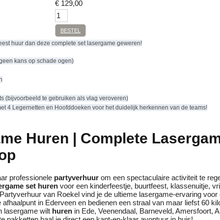
€
129,00
BESTEL
 feest huur dan deze complete set lasergame geweren!
 (geen kans op schade ogen)
n
s (bijvoorbeeld te gebruiken als vlag veroveren)
et 4 Legernetten en Hoofddoeken voor het duidelijk herkennen van de teams!
me Huren | Complete Lasergam
op
aar professionele
partyverhuur
om een spectaculaire activiteit te rege
ergame set huren
voor een kinderfeestje, buurtfeest, klassenuitje, vri
 Partyverhuur van Roekel vind je de ultieme lasergame-ervaring voor
ge afhaalpunt in Ederveen en bedienen een straal van maar liefst 60 k
n lasergame wilt
huren
in Ede, Veenendaal, Barneveld, Amersfoort, A
 pakketten haal je direct een kant-en-klaar avontuur in huis!