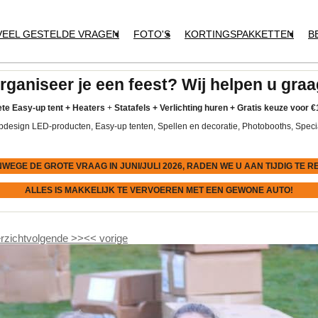
VEEL GESTELDE VRAGEN
FOTO'S
KORTINGSPAKKETTEN
B
rganiseer je een feest? Wij helpen u graa
te Easy-up tent
+
Heaters
+
Statafels +
Verlichting huren +
Gratis keuze voor
€
pdesign LED-producten, Easy-up tenten, Spellen en decoratie, Photobooths, Speci
NWEGE DE GROTE VRAAG IN JUNI/JULI 2026, RADEN WE U AAN
TIJDIG
TE R
ALLES IS MAKKELIJK TE VERVOEREN MET EEN GEWONE AUTO!
rzicht
volgende
>>
<<
vorige