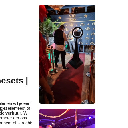
esets |
len en wil je een
jgezellenfeest of
 de
verhuur
. Wij
ilometer om ons
rnhem of Utrecht;