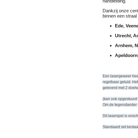
handleiding.
Dankzij onze cent
binnen een straa
Ede, Veene
Utrecht, A
Arnhem, Ni
Apeldoorn,
Een lasergeweer heef
regelbaar geluid. He
geleverd met 2 doelw
(kan ook opgestuurd
Om de tegenstander t
Dit laserspel is ons
Standaard set bestaat