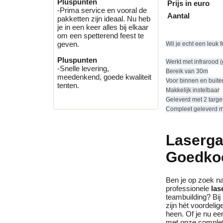
Pluspunten
Prijs in euro
-Prima service en vooral de
Aantal
pakketten zijn ideaal. Nu heb
je in een keer alles bij elkaar
om een spetterend feest te
geven.
Wil je echt een leuk
Pluspunten
Werkt met infrarood
-Snelle levering,
Bereik van 30m
meedenkend, goede kwaliteit
Voor binnen en buite
tenten.
Makkelijk instelbaar
Geleverd met 2 target
Compleet geleverd m
Laserga
Goedko
Ben je op zoek n
professionele
las
teambuilding? Bij
zijn hét voordeli
heen. Of je nu ee
met onze complete