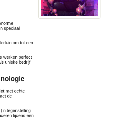
 enorme
jn speciaal
tertuin om tot een
ts werken perfect
s unieke bedrijf
hnologie
iet
met echte
met de
(in tegenstelling
nderen tijdens een