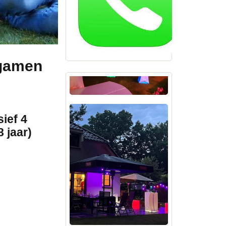
rgamen
ief 4
 jaar)