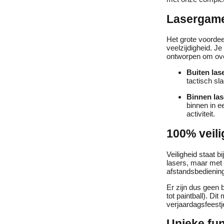
Lasergame
Het grote voordeel
veelzijdigheid. J
ontworpen om ove
Buiten la
tactisch sl
Binnen la
binnen in e
activiteit.
100% veil
Veiligheid staat 
lasers, maar met
afstandsbediening 
Er zijn dus geen b
tot paintball). Di
verjaardagsfeestj
Unieke fun