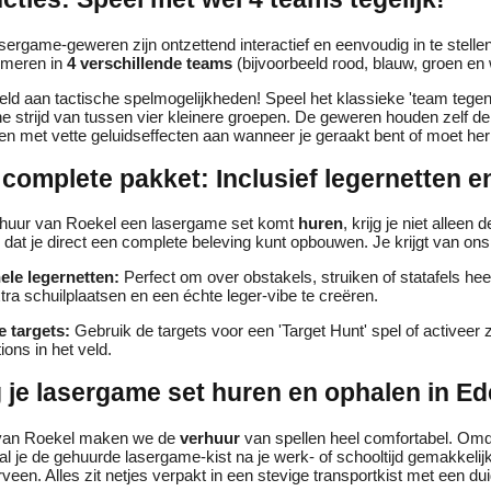
rgame-geweren zijn ontzettend interactief en eenvoudig in te stellen
meren in
4 verschillende teams
(bijvoorbeeld rood, blauw, groen en w
eld aan tactische spelmogelijkheden! Speel het klassieke 'team tege
he strijd van tussen vier kleinere groepen. De geweren houden zelf d
ven met vette geluidseffecten aan wanneer je geraakt bent of moet her
complete pakket: Inclusief legernetten en
verhuur van Roekel een lasergame set komt
huren
, krijg je niet alleen
 dat je direct een complete beleving kunt opbouwen. Je krijgt van on
ele legernetten:
Perfect om over obstakels, struiken of statafels h
xtra schuilplaatsen en een échte leger-vibe te creëren.
e targets:
Gebruik de targets voor een 'Target Hunt' spel of activeer 
tions in het veld.
 je lasergame set huren en ophalen in E
 van Roekel maken we de
verhuur
van spellen heel comfortabel. Omd
aal je de gehuurde lasergame-kist na je werk- of schooltijd gemakkelijk
veen. Alles zit netjes verpakt in een stevige transportkist met een dui