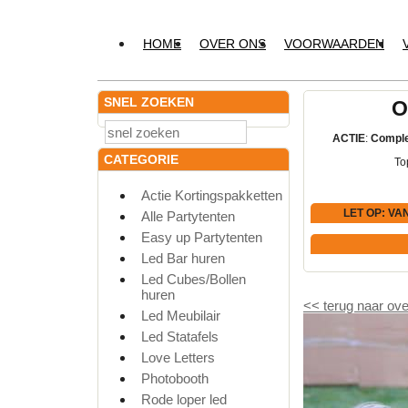
HOME
OVER ONS
VOORWAARDEN
SNEL ZOEKEN
O
ACTIE
:
Comple
CATEGORIE
To
Actie Kortingspakketten
LET OP
: VA
Alle Partytenten
Easy up Partytenten
Led Bar huren
Led Cubes/Bollen
huren
<<
terug naar ove
Led Meubilair
Led Statafels
Love Letters
Photobooth
Rode loper led