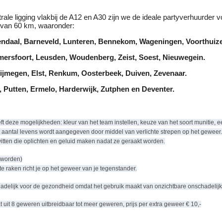
rale ligging vlakbij de A12 en A30 zijn we de ideale partyverhuurder 
l van 60 km, waaronder:
ndaal, Barneveld, Lunteren, Bennekom, Wageningen, Voorthuiz
mersfoort, Leusden, Woudenberg, Zeist, Soest, Nieuwegein.
jmegen, Elst, Renkum, Oosterbeek, Duiven, Zevenaar.
 Putten, Ermelo, Harderwijk, Zutphen en Deventer.
t deze mogelijkheden: kleur van het team instellen, keuze van het soort munitie, e
t aantal levens wordt aangegeven door middel van verlichte strepen op het gewe
itten die oplichten en geluid maken nadat ze geraakt worden.
 worden)
e raken richt je op het geweer van je tegenstander.
chadelijk voor de gezondheid omdat het gebruik maakt van onzichtbare onschadelijk
 uit 8 geweren uitbreidbaar tot meer geweren, prijs per extra geweer € 10,-