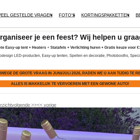
VEEL GESTELDE VRAGEN
FOTO'S
KORTINGSPAKKETTEN
B
rganiseer je een feest? Wij helpen u graa
te Easy-up tent
+
Heaters
+
Statafels +
Verlichting huren +
Gratis keuze voor
€
pdesign LED-producten, Easy-up tenten, Spellen en decoratie, Photobooths, Speci
NWEGE DE GROTE VRAAG IN JUNI/JULI 2026, RADEN WE U AAN
TIJDIG
TE R
ALLES IS MAKKELIJK TE VERVOEREN MET EEN GEWONE AUTO!
rzicht
volgende
>>
<<
vorige