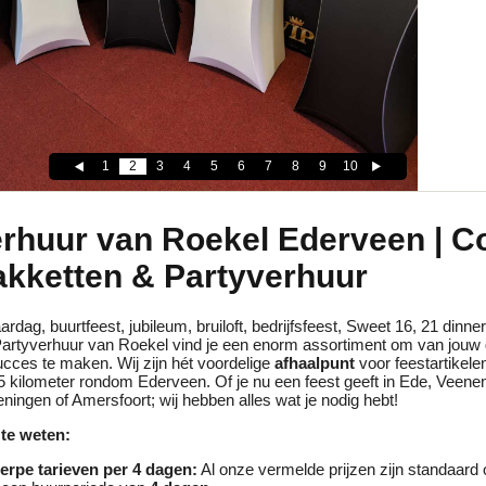
1
2
3
4
5
6
7
8
9
10
erhuur van Roekel Ederveen | C
akketten & Partyverhuur
ardag, buurtfeest, jubileum, bruiloft, bedrijfsfeest, Sweet 16, 21 dinne
j Partyverhuur van Roekel vind je een enorm assortiment om van jouw
cces te maken. Wij zijn hét voordelige
afhaalpunt
voor feestartikele
5 kilometer rondom Ederveen. Of je nu een feest geeft in Ede, Veene
ingen of Amersfoort; wij hebben alles wat je nodig hebt!
te weten:
erpe tarieven per 4 dagen:
Al onze vermelde prijzen zijn standaard 