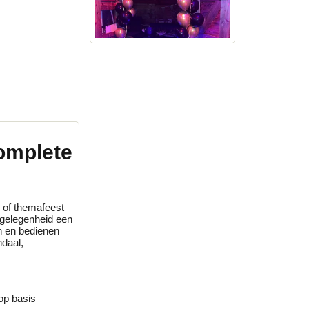
omplete
r of themafeest
 gelegenheid een
n en bedienen
ndaal,
op basis