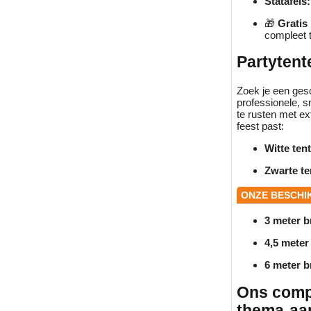
Statafels:
🎁
Gratis
compleet 
Partytent
Zoek je een gesc
professionele, s
te rusten met ext
feest past:
Witte ten
Zwarte te
ONZE BESCHI
3 meter b
4,5 meter
6 meter b
Ons compl
thema-aa