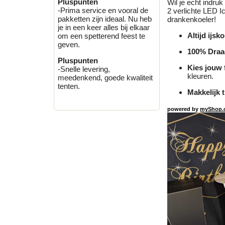
Pluspunten
Wil je echt indru
-Prima service en vooral de
2 verlichte LED I
pakketten zijn ideaal. Nu heb
drankenkoeler!
je in een keer alles bij elkaar
Altijd ijsk
om een spetterend feest te
geven.
100% Draa
Pluspunten
Kies jouw 
-Snelle levering,
kleuren.
meedenkend, goede kwaliteit
tenten.
Makkelijk 
powered by
myShop.