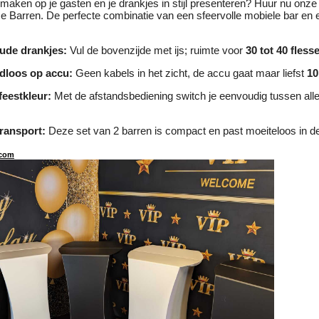
k maken op je gasten en je drankjes in stijl presenteren? Huur nu onze
ce Barren. De perfecte combinatie van een sfeervolle mobiele bar en 
oude drankjes:
Vul de bovenzijde met ijs; ruimte voor
30 tot 40 fless
dloos op accu:
Geen kabels in het zicht, de accu gaat maar liefst
10
feestkleur:
Met de afstandsbediening switch je eenvoudig tussen all
transport:
Deze set van 2 barren is compact en past moeiteloos in d
com