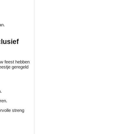
an.
lusief
uw feest hebben
eestje geregeld
.
ren.
rvolle streng