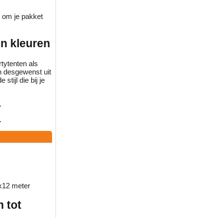
t om je pakket
en kleuren
tytenten als
en desgewenst uit
tijl die bij je
.
.
6x12 meter
 tot