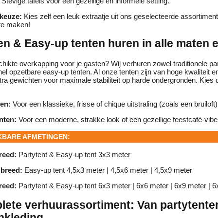
Stevige tafels voor een gezellige en informele setting.
 keuze:
Kies zelf een leuk extraatje uit ons geselecteerde assortimen
te maken!
en & Easy-up tenten huren in alle maten 
hikte overkapping voor je gasten? Wij verhuren zowel traditionele par
nel opzetbare easy-up tenten. Al onze tenten zijn van hoge kwaliteit 
ra gewichten voor maximale stabiliteit op harde ondergronden. Kies de s
ten:
Voor een klassieke, frisse of chique uitstraling (zoals een bruiloft)
nten:
Voor een moderne, strakke look of een gezellige feestcafé-vibe
KBARE AFMETINGEN:
reed:
Partytent & Easy-up tent 3x3 meter
 breed:
Easy-up tent 4,5x3 meter | 4,5x6 meter | 4,5x9 meter
reed:
Partytent & Easy-up tent 6x3 meter | 6x6 meter | 6x9 meter | 
ete verhuurassortiment: Van partytenten
nkleding