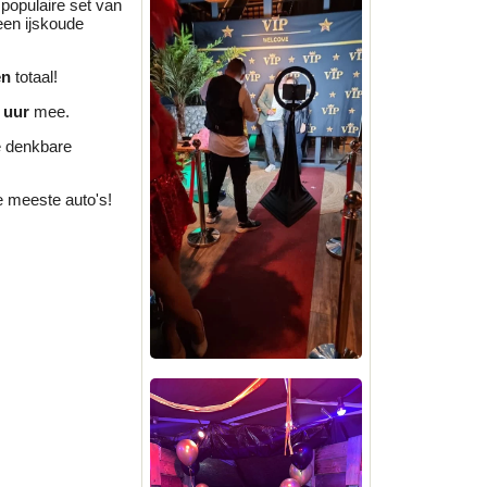
 populaire set van
een ijskoude
en
totaal!
 uur
mee.
e denkbare
e meeste auto's!