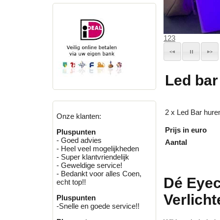
1
2
3
Led bar
2 x Led Bar hure
Onze klanten:
Prijs in euro
Pluspunten
- Goed advies
Aantal
- Heel veel mogelijkheden
- Super klantvriendelijk
- Geweldige service!
- Bedankt voor alles Coen,
Dé Eyec
echt top!!
Verlicht
Pluspunten
-Snelle en goede service!!