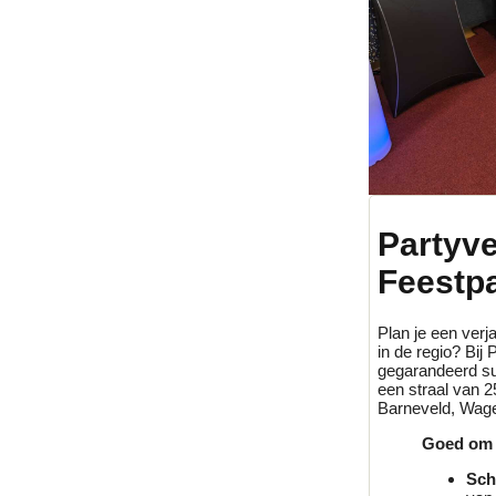
Partyv
Feestp
Plan je een verja
in de regio? Bi
gegarandeerd su
een straal van 2
Barneveld, Wagen
Goed om 
Sch