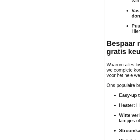
van
Vas
don
Puu
Hier
Bespaar m
gratis ke
Waarom alles los
we complete kort
voor het hele w
Ons populaire ba
Easy-up t
Heater:
He
Witte verl
lampjes of
Stroomka