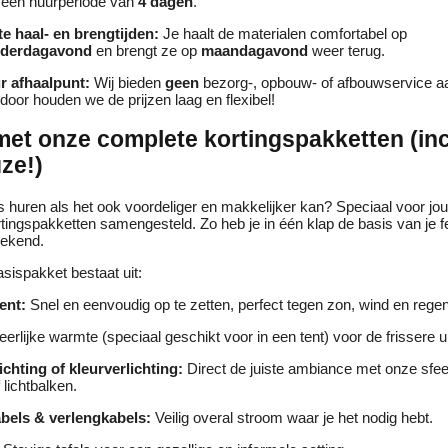
 een huurperiode van
4 dagen
.
te haal- en brengtijden:
Je haalt de materialen comfortabel op
derdagavond
en brengt ze op
maandagavond
weer terug.
r afhaalpunt:
Wij bieden
geen
bezorg-, opbouw- of afbouwservice a
door houden we de prijzen laag en flexibel!
et onze complete kortingspakketten (inc
uze!)
 huren als het ook voordeliger en makkelijker kan? Speciaal voor jo
ingspakketten samengesteld. Zo heb je in één klap de basis van je f
eekend.
sispakket bestaat uit:
ent:
Snel en eenvoudig op te zetten, perfect tegen zon, wind en regen
erlijke warmte (speciaal geschikt voor in een tent) voor de frissere u
ichting of kleurverlichting:
Direct de juiste ambiance met onze sfee
 lichtbalken.
bels & verlengkabels:
Veilig overal stroom waar je het nodig hebt.