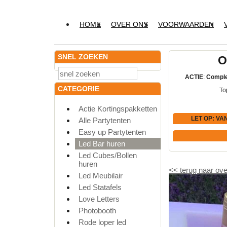
HOME
OVER ONS
VOORWAARDEN
SNEL ZOEKEN
O
ACTIE
:
Comple
CATEGORIE
To
Actie Kortingspakketten
LET OP
: VA
Alle Partytenten
Easy up Partytenten
Led Bar huren
Led Cubes/Bollen
huren
<<
terug naar ove
Led Meubilair
Led Statafels
Love Letters
Photobooth
Rode loper led