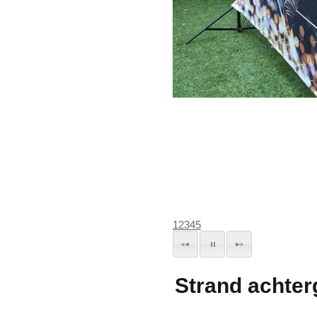
1
2
3
4
5
Strand achter