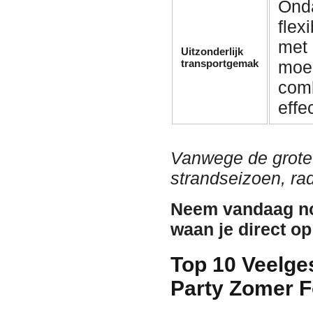
Onda
flex
met 
Uitzonderlijk
transportgemak
moei
comb
effe
Vanwege de grote 
strandseizoen, rad
Neem vandaag no
waan je direct op
Top 10 Veelge
Party Zomer 