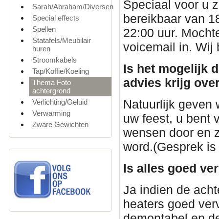
Speciaal voor u 
Sarah/Abraham/Diversen
bereikbaar van 18
Special effects
Spellen
22:00 uur. Mocht
Statafels/Meubilair
voicemail in. Wij
huren
Stroomkabels
Is het mogelijk 
Tap/Koffie/Koeling
advies krijg ove
Thema Foto
achtergrond
Natuurlijk geven 
Verlichting/Geluid
Verwarming
uw feest, u bent
Zware Gewichten
wensen door en z
word.(Gesprek is
Is alles goed ve
Ja indien de acht
heaters goed verv
demontabel en de