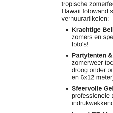
tropische zomerfe
Hawaii fotowand s
verhuurartikelen:
Krachtige Be
zomers en spee
foto's!
Partytenten &
zomerweer toch
droog onder on
en 6x12 meter
Sfeervolle Ge
professionele
indrukwekkende