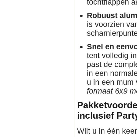
tochtflappen a
Robuust alum
is voorzien va
scharnierpunte
Snel en eenvo
tent volledig i
past de comple
in een normal
u in een mum v
formaat 6x9 me
Pakketvoorde
inclusief Part
Wilt u in één kee