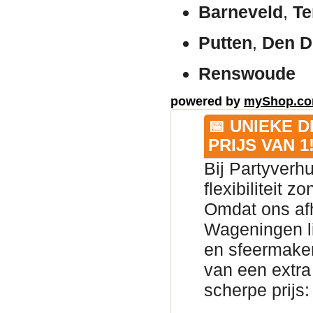
Barneveld
,
Te
Putten
,
Den D
Renswoude
powered by
myShop.c
📅 UNIEKE 
PRIJS VAN 1
Bij Partyverh
flexibiliteit 
Omdat ons afh
Wageningen lig
en sfeermaker
van een extra
scherpe prijs: