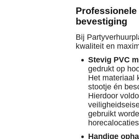
Professionele
bevestiging
Bij Partyverhuurp
kwaliteit en maxi
Stevig PVC me
gedrukt op ho
Het materiaal 
stootje én bes
Hierdoor voldo
veiligheidsei
gebruikt worde
horecalocaties
Handige opha