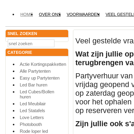
HOME
OVER ONS
VOORWAARDEN
VEEL GESTE
SNEL ZOEKEN
Veel gestelde vr
Wat zijn jullie 
CATEGORIE
terugbrengen v
Actie Kortingspakketten
Alle Partytenten
Partyverhuur van
Easy up Partytenten
vrijdag geopend v
Led Bar huren
op zaterdag geope
Led Cubes/Bollen
huren
voor het ophalen
Led Meubilair
op reserveren ver
Led Statafels
Love Letters
Zijn jullie ook 
Photobooth
Rode loper led