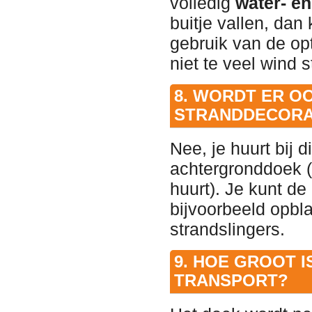
volledig
water- e
buitje vallen, dan
gebruik van de opt
niet te veel wind s
8. WORDT ER O
STRANDDECORAT
Nee, je huurt bij 
achtergronddoek (i
huurt). Je kunt d
bijvoorbeeld opb
strandslingers.
9. HOE GROOT I
TRANSPORT?