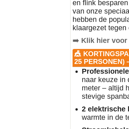
en flink besparen
van onze speciaa
hebben de popula
klaargezet tegen 
➡️
Klik hier voor
🎪 KORTINGSPA
25 PERSONEN) —
Professionele
naar keuze in 
meter – altijd
stevige spanb
2 elektrische
warmte in de t