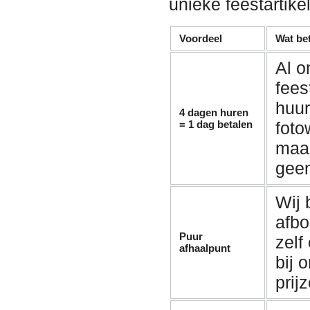
unieke feestartike
Voordeel
Wat bet
Al o
fees
huu
4 dagen huren
= 1 dag betalen
fot
maan
geen
Wij
afbo
Puur
zelf
afhaalpunt
bij 
prij