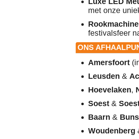
Luxe LED Meu
met onze uniek
Rookmachines
festivalsfeer n
ONS AFHAALPUN
Amersfoort
(i
Leusden
&
Ac
Hoevelaken
,
Soest
&
Soes
Baarn
&
Buns
Woudenberg