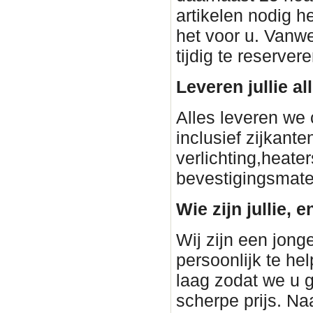
artikelen nodig h
het voor u. Vanwe
tijdig te reservere
Leveren jullie a
Alles leveren we 
inclusief zijkant
verlichting,heater
bevestigingsmateri
Wie zijn jullie, e
Wij zijn een jon
persoonlijk te h
laag zodat we u 
scherpe prijs. Na