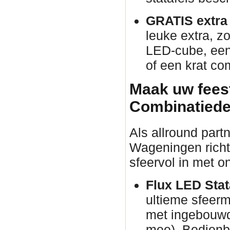
GRATIS extra p
leuke extra, zo
LED-cube, een 
of een krat co
Maak uw fees
Combinatiede
Als allround part
Wageningen richte
sfeervol in met o
Flux LED Stata
ultieme sfeer
met ingebouwd
mee). Bedienba