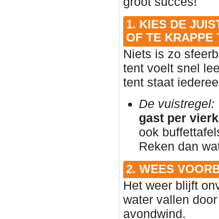
groot succes!
1. KIES DE JU
OF TE KRAPPE 
Niets is zo sfeer
tent voelt snel l
tent staat iedere
De vuistregel:
gast per vier
ook buffettafe
Reken dan wat 
2. WEES VOOR
Het weer blijft on
water vallen door
avondwind.