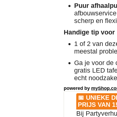
Puur afhaalpu
afbouwservice 
scherp en flexi
Handige tip voor 
1 of 2 van de
meestal probl
Ga je voor de 
gratis LED taf
echt noodzakel
powered by
myShop.c
📅 UNIEKE 
PRIJS VAN 1
Bij Partyverh