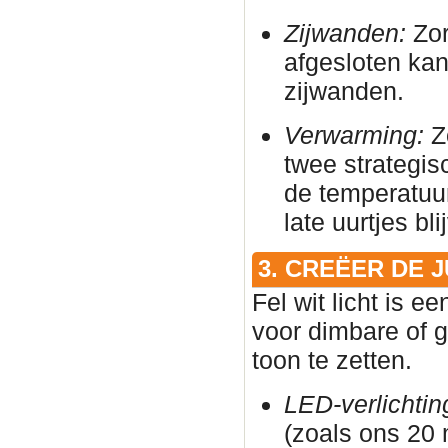
Zijwanden:
Zor
afgesloten ka
zijwanden.
Verwarming:
Zo
twee strategis
de temperatuur
late uurtjes bl
3. CREËER DE 
Fel wit licht is e
voor dimbare of g
toon te zetten.
LED-verlichtin
(zoals ons 20