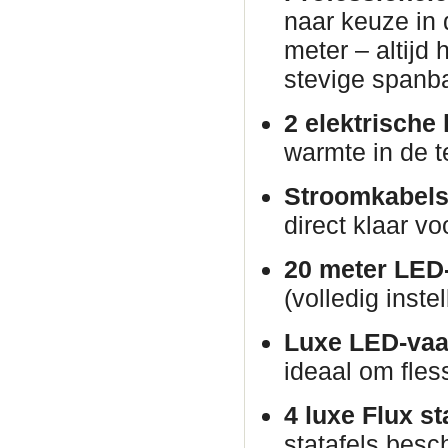
naar keuze in 
meter – altijd
stevige spanb
2 elektrische
warmte in de t
Stroomkabels
direct klaar vo
20 meter LED-
(volledig inste
Luxe LED-vaa
ideaal om fles
4 luxe Flux st
statafels besch