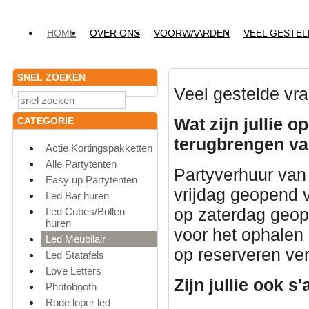
HOME
OVER ONS
VOORWAARDEN
VEEL GESTE
SNEL ZOEKEN
Veel gestelde vr
Wat zijn jullie 
CATEGORIE
terugbrengen v
Actie Kortingspakketten
Alle Partytenten
Partyverhuur van
Easy up Partytenten
vrijdag geopend v
Led Bar huren
op zaterdag geope
Led Cubes/Bollen
huren
voor het ophalen
Led Meubilair
op reserveren ver
Led Statafels
Love Letters
Zijn jullie ook 
Photobooth
Rode loper led