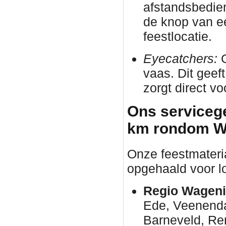
afstandsbedie
de knop van e
feestlocatie.
Eyecatchers:
G
vaas. Dit geeft
zorgt direct vo
Ons servicege
km rondom Wa
Onze feestmateri
opgehaald voor lo
Regio Wagenin
Ede, Veenenda
Barneveld, R