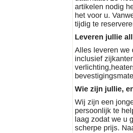
artikelen nodig h
het voor u. Vanwe
tijdig te reservere
Leveren jullie a
Alles leveren we 
inclusief zijkant
verlichting,heater
bevestigingsmateri
Wie zijn jullie, e
Wij zijn een jon
persoonlijk te h
laag zodat we u 
scherpe prijs. Na