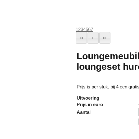
1
2
3
4
5
6
7
Loungemeubil
loungeset hu
Prijs is per stuk, bij 4 een grat
Uitvoering
Prijs in euro
Aantal