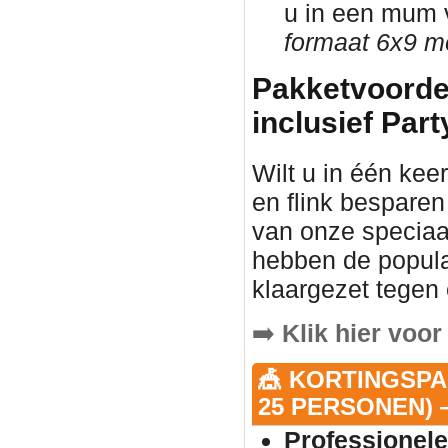
u in een mum v
formaat 6x9 me
Pakketvoorde
inclusief Part
Wilt u in één kee
en flink besparen
van onze speciaa
hebben de popula
klaargezet tegen 
➡️
Klik hier voor
🎪 KORTINGSPA
25 PERSONEN) —
Professionele