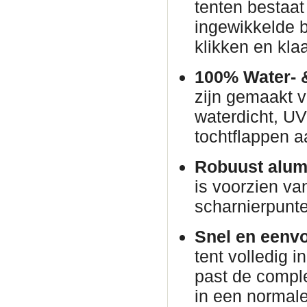
tenten bestaat
ingewikkelde 
klikken en klaa
100% Water- 
zijn gemaakt v
waterdicht, U
tochtflappen a
Robuust alum
is voorzien va
scharnierpunte
Snel en eenvo
tent volledig i
past de comple
in een normal