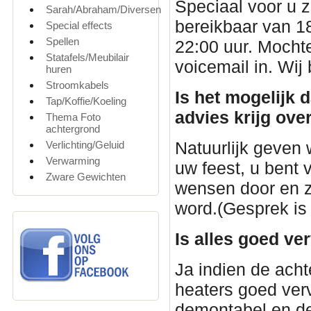
Speciaal voor u 
Sarah/Abraham/Diversen
bereikbaar van 18
Special effects
Spellen
22:00 uur. Mocht
Statafels/Meubilair
voicemail in. Wij
huren
Stroomkabels
Is het mogelijk 
Tap/Koffie/Koeling
advies krijg ove
Thema Foto
achtergrond
Natuurlijk geven 
Verlichting/Geluid
Verwarming
uw feest, u bent
Zware Gewichten
wensen door en z
word.(Gesprek is
Is alles goed ve
Ja indien de acht
heaters goed verv
demontabel en de