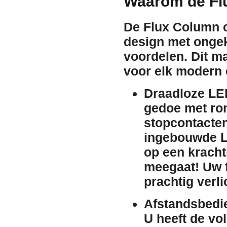
Waarom de Flu
De Flux Column 
design met ongek
voordelen. Dit ma
voor elk modern
Draadloze LED
gedoe met ron
stopcontacten 
ingebouwde LE
op een kracht
meegaat
! Uw 
prachtig verli
Afstandsbedie
U heeft de vol