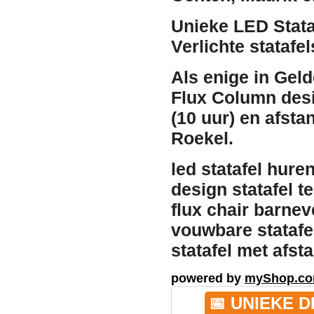
Unieke LED Stata
Verlichte statafe
Als enige in Gel
Flux Column desi
(10 uur) en afst
Roekel.
led statafel hure
design statafel t
flux chair barnev
vouwbare statafel
statafel met afs
powered by
myShop.c
📅 UNIEKE 