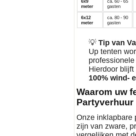
6x9
ca. 60 - 65
meter
gasten
6x12
ca. 80 - 90
meter
gasten
💡
Tip van V
Up tenten wor
professionel
Hierdoor blij
100% wind- e
Waarom uw fe
Partyverhuur
Onze inklapbare p
zijn van zware, pr
vergelijken met d