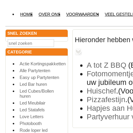
HOME
OVER ONS
VOORWAARDEN
VEEL GESTE
SNEL ZOEKEN
Hieronder hebben w
CATEGORIE
A tot Z BBQ
(
Actie Kortingspakketten
Alle Partytenten
Fotomomentj
Easy up Partytenten
uw jubileum of
Led Bar huren
Huischef
.(Voo
Led Cubes/Bollen
huren
Pizzafestijn
.(
Led Meubilair
Hapjes aan H
Led Statafels
Partyverhuur
Love Letters
Photobooth
Rode loper led