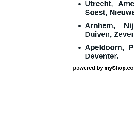
Utrecht, Ame
Soest, Nieuwe
Arnhem, Nij
Duiven, Zeven
Apeldoorn, P
Deventer.
powered by
myShop.c
partrty verhuur S
c
eene
Party verhuur Hilvers
Party verhuur Nunspee
Party verhuur Wezep P
verhuur Soest Party v