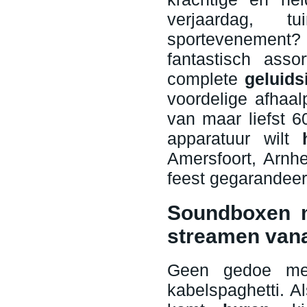
verjaardag, tu
sportevenement? 
fantastisch ass
complete
geluids
voordelige afhaa
van maar liefst 6
apparatuur wilt
Amersfoort, Arnhe
feest gegarandeerd
Soundboxen m
streamen vana
Geen gedoe met
kabelspaghetti. A