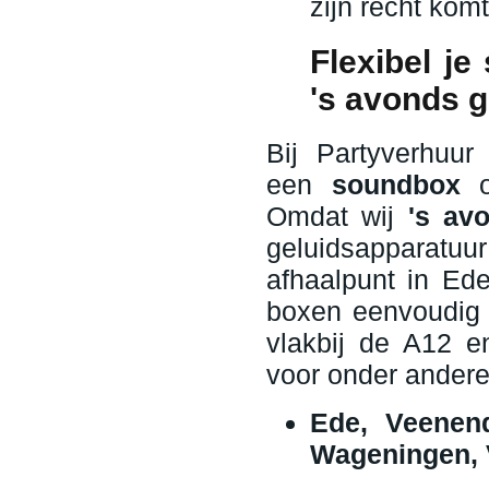
zijn recht komt
Flexibel j
's avonds 
Bij Partyverhu
een
soundbox
Omdat wij
's av
geluidsapparatuu
afhaalpunt in Ed
boxen eenvoudig w
vlakbij de A12 e
voor onder andere
Ede, Veenend
Wageningen, 