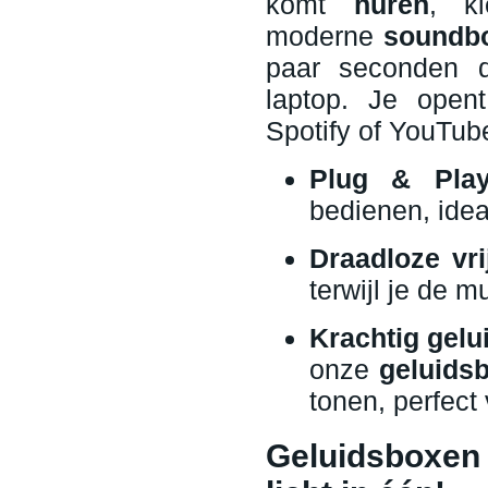
komt
huren
, k
moderne
soundbo
paar seconden d
laptop. Je opent
Spotify of YouTube
Plug & Play
bedienen, idea
Draadloze vri
terwijl je de m
Krachtig gelu
onze
geluids
tonen, perfect
Geluidsboxen 