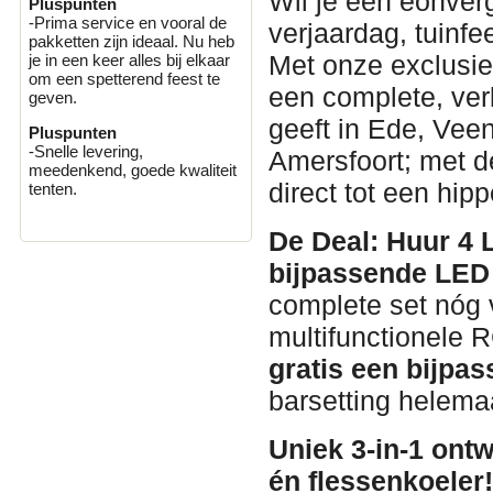
Wil je een éonverg
Pluspunten
-Prima service en vooral de
verjaardag, tuinfe
pakketten zijn ideaal. Nu heb
Met onze exclusie
je in een keer alles bij elkaar
om een spetterend feest te
een complete, verl
geven.
geeft in Ede, Vee
Pluspunten
-Snelle levering,
Amersfoort; met de
meedenkend, goede kwaliteit
direct tot een hip
tenten.
De Deal: Huur 4
bijpassende LED 
complete set nóg 
multifunctionele 
gratis een bijpas
barsetting helema
Uniek 3-in-1 ontw
én flessenkoeler!