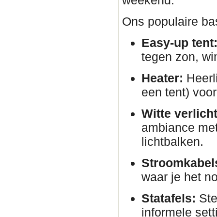
weekend.
Ons populaire bas
Easy-up tent
tegen zon, wi
Heater:
Heerli
een tent) voor
Witte verlich
ambiance met 
lichtbalken.
Stroomkabels
waar je het no
Statafels:
Ste
informele sett