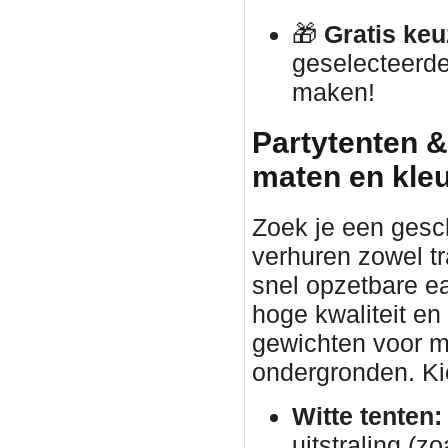
🎁
Gratis keu
geselecteerde
maken!
Partytenten &
maten en kle
Zoek je een gesc
verhuren zowel tr
snel opzetbare ea
hoge kwaliteit en
gewichten voor ma
ondergronden. Kies
Witte tenten:
uitstraling (zo