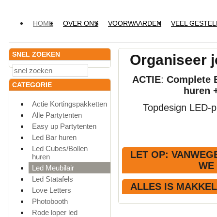
HOME
OVER ONS
VOORWAARDEN
VEEL GESTE
SNEL ZOEKEN
Organiseer j
ACTIE
:
Complete E
CATEGORIE
huren 
Actie Kortingspakketten
Topdesign LED-pr
Alle Partytenten
Easy up Partytenten
Led Bar huren
Led Cubes/Bollen
LET OP
: VANWEGE
huren
WE
Led Meubilair
Led Statafels
ALLES IS MAKKE
Love Letters
Photobooth
Rode loper led