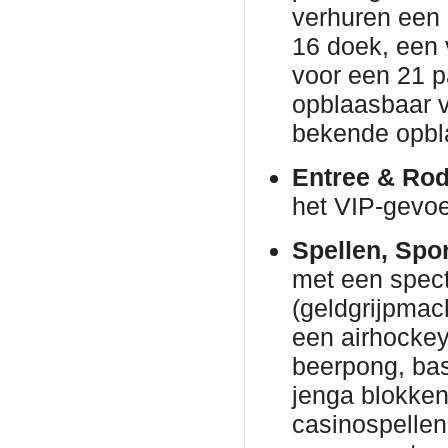
verhuren een
16 doek, een 
voor een 21 p
opblaasbaar v
bekende opbl
Entree & Rod
het VIP-gevoe
Spellen, Spo
met een spec
(geldgrijpmac
een airhockeyt
beerpong, bas
jenga blokke
casinospellen 