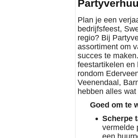
Partyverhuu
Plan je een verjaa
bedrijfsfeest, Sw
regio? Bij Partyv
assortiment om v
succes te maken. 
feestartikelen en
rondom Ederveen. 
Veenendaal, Barn
hebben alles wat 
Goed om te w
Scherpe t
vermelde p
een huurp