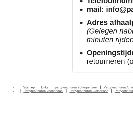
Telefoonnum
mail: info@p
Adres afhaal
(Gelegen nab
minuten rijden
Openingstijd
retourneren (
Sitemap
Links
partytent huren scherpenzeel
Partytent huren Ame
Partytent huren Veenendaal
Partytent huren Gelderland
Partytent h