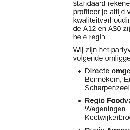
standaard rekene
profiteer je altijd
kwaliteitverhoudin
de A12 en A30 zi
hele regio.
Wij zijn het part
volgende omligge
Directe omge
Bennekom, E
Scherpenzeel
Regio Foodva
Wageningen, 
Kootwijkerbro
Regio Amersf