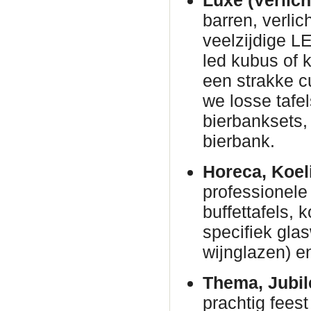
Luxe (Verlich
barren, verli
veelzijdige L
led kubus of 
een strakke c
we losse tafe
bierbanksets, 
bierbank.
Horeca, Koel
professionele 
buffettafels,
specifiek gla
wijnglazen) en
Thema, Jubil
prachtig fees