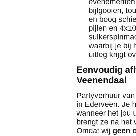
evenementen 
bijlgooien, to
en boog schie
pijlen en 4x1
suikerspinmac
waarbij je bij
uitleg krijgt 
Eenvoudig afh
Veenendaal
Partyverhuur van 
in Ederveen. Je h
wanneer het jou 
brengt ze na he
Omdat wij
geen o