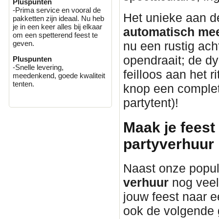
Pluspunten
-Prima service en vooral de
Het unieke aan 
pakketten zijn ideaal. Nu heb
je in een keer alles bij elkaar
automatisch mee
om een spetterend feest te
nu een rustig ach
geven.
opendraait; de d
Pluspunten
-Snelle levering,
feilloos aan het 
meedenkend, goede kwaliteit
tenten.
knop een complete
partytent)!
Maak je feest
partyverhuur
Naast onze popul
verhuur
nog veel
jouw feest naar ee
ook de volgende 