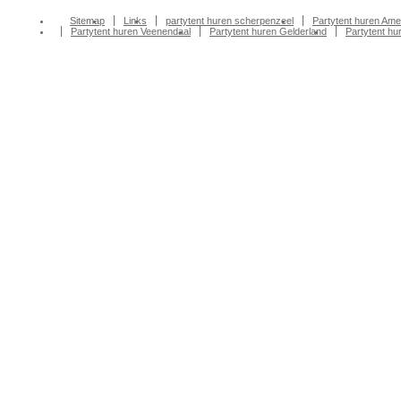
Sitemap
Links
partytent huren scherpenzeel
Partytent huren Ame
Partytent huren Veenendaal
Partytent huren Gelderland
Partytent h