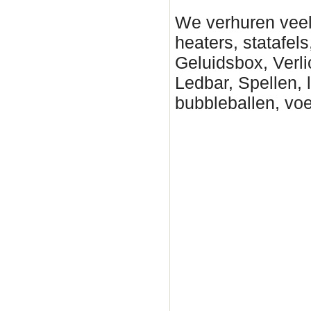
We verhuren veel
heaters, statafels
Geluidsbox, Verli
Ledbar, Spellen, 
bubbleballen, vo
Deventer Partytent hure
Partytenten verhuur Zutp
huren, Partytenten verhu
Epe Partytent huren, Pa
verhuur B, geluidsinstal
Partytenten verhuur, Zei
Partytent huren, Partyte
Harderwijk Partytent hu
Partytenten verhuur Nij
Rhenen Partytent huren,