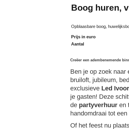
Boog huren, ve
Opblaasbare boog, huwelijksboo
Prijs in euro
Aantal
Creëer een adembenemende binn
Ben je op zoek naar
bruiloft, jubileum, be
exclusieve
Led Ivoo
je gasten! Deze schi
de
partyverhuur
en t
handomdraai tot een s
Of het feest nu plaa