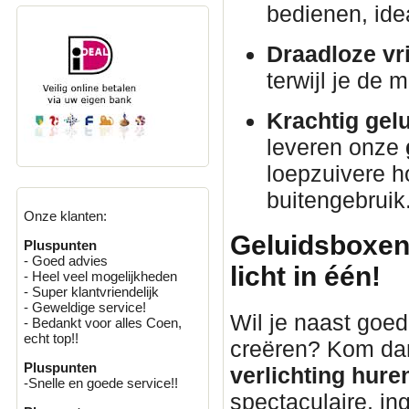
bedienen, idea
Draadloze vri
terwijl je de 
Krachtig gelu
leveren onze
loepzuivere h
buitengebruik
Onze klanten:
Geluidsboxen 
Pluspunten
- Goed advies
licht in één!
- Heel veel mogelijkheden
- Super klantvriendelijk
- Geweldige service!
Wil je naast goed
- Bedankt voor alles Coen,
echt top!!
creëren? Kom da
Pluspunten
verlichting hure
-Snelle en goede service!!
spectaculaire, i