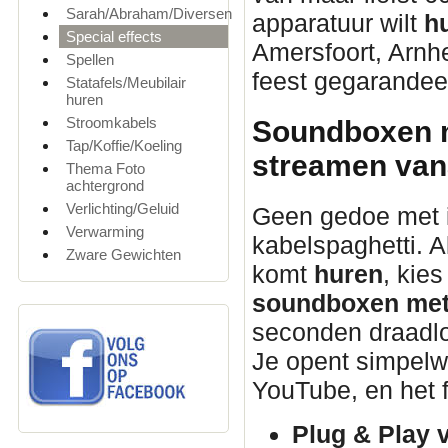
Sarah/Abraham/Diversen
apparatuur wilt
h
Special effects
Amersfoort, Arnhe
Spellen
feest gegarandeer
Statafels/Meubilair
huren
Stroomkabels
Soundboxen m
Tap/Koffie/Koeling
streamen vana
Thema Foto
achtergrond
Verlichting/Geluid
Geen gedoe met 
Verwarming
kabelspaghetti. A
Zware Gewichten
komt
huren
, kie
soundboxen met
seconden draadloo
Je opent simpelweg
YouTube, en het f
Plug & Play 