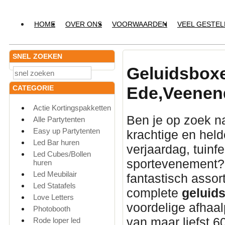
HOME
OVER ONS
VOORWAARDEN
VEEL GESTE
SNEL ZOEKEN
Geluidsbox
Ede,Veenend
CATEGORIE
Actie Kortingspakketten
Ben je op zoek n
Alle Partytenten
Easy up Partytenten
krachtige en hel
Led Bar huren
verjaardag, tuinfe
Led Cubes/Bollen
sportevenement? 
huren
Led Meubilair
fantastisch asso
Led Statafels
complete
geluids
Love Letters
voordelige afhaa
Photobooth
van maar liefst 6
Rode loper led