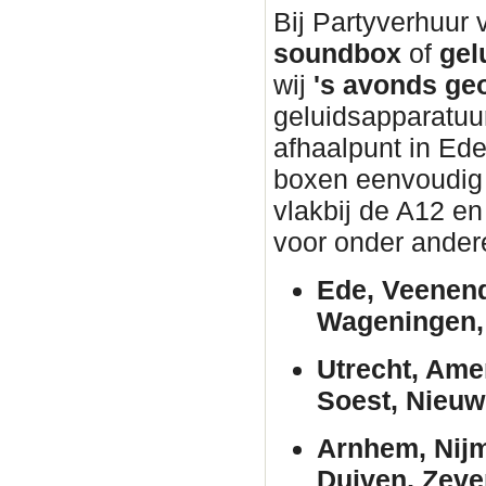
Bij Partyverhuur
soundbox
of
gel
wij
's avonds ge
geluidsapparatuur
afhaalpunt in Ed
boxen eenvoudig w
vlakbij de A12 en
voor onder ander
Ede, Veenend
Wageningen, 
Utrecht, Ame
Soest, Nieuw
Arnhem, Nijm
Duiven, Zeve