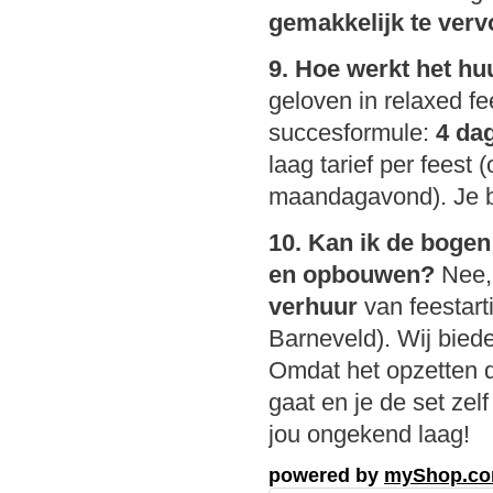
gemakkelijk te ver
9. Hoe werkt het hu
geloven in relaxed f
succesformule:
4 da
laag tarief per fees
maandagavond). Je be
10. Kan ik de bogen 
en opbouwen?
Nee, 
verhuur
van feestart
Barneveld). Wij bied
Omdat het opzetten d
gaat en je de set zel
jou ongekend laag!
powered by
myShop.c