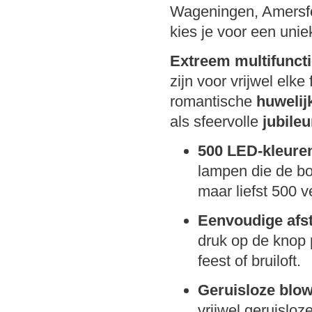
Wageningen, Amersfoo
kies je voor een uni
Extreem multifunctio
zijn voor vrijwel elke
romantische
huweli
als sfeervolle
jubile
500 LED-kleure
lampen die de bog
maar liefst 500 v
Eenvoudige afs
druk op de knop 
feest of bruiloft.
Geruisloze blow
vrijwel geruisloz