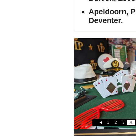
Apeldoorn, P
Deventer.
1
2
3
4