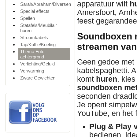
apparatuur wilt
h
Sarah/Abraham/Diversen
Amersfoort, Arnhe
Special effects
Spellen
feest gegarandeer
Statafels/Meubilair
huren
Soundboxen m
Stroomkabels
streamen vana
Tap/Koffie/Koeling
Thema Foto
achtergrond
Geen gedoe met 
Verlichting/Geluid
kabelspaghetti. A
Verwarming
komt
huren
, kie
Zware Gewichten
soundboxen met
seconden draadloo
Je opent simpelweg
YouTube, en het f
Plug & Play 
bedienen, idea