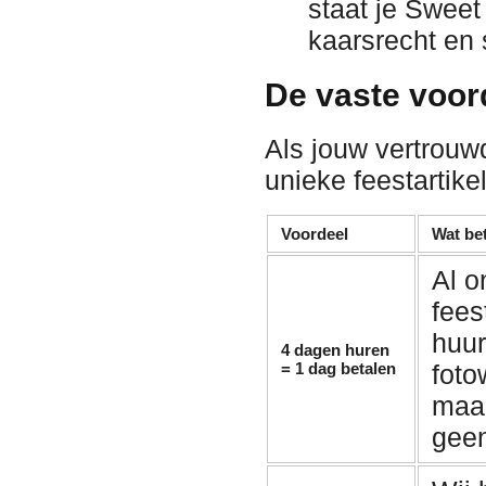
staat je Swee
kaarsrecht en 
De vaste voor
Als jouw vertrouw
unieke feestartike
Voordeel
Wat bet
Al o
fees
huu
4 dagen huren
= 1 dag betalen
fot
maan
geen