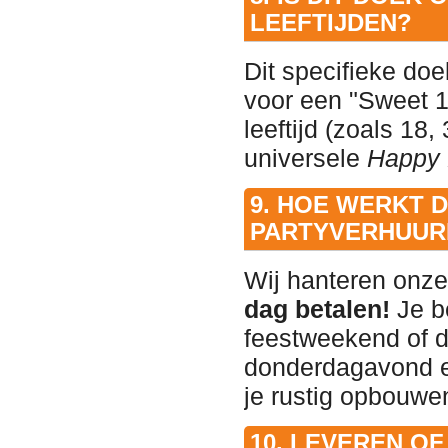
LEEFTIJDEN?
Dit specifieke doe
voor een "Sweet 1
leeftijd (zoals 18,
universele
Happy 
9. HOE WERKT D
PARTYVERHUUR
Wij hanteren onz
dag betalen!
Je be
feestweekend of d
donderdagavond e
je rustig opbouwe
10. LEVEREN O