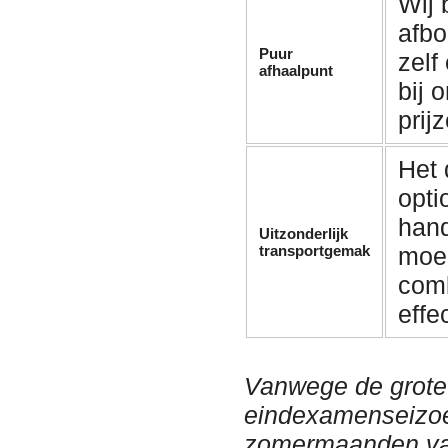
Wij
afbo
Puur
zelf
afhaalpunt
bij 
prij
Het 
opti
hand
Uitzonderlijk
transportgemak
moei
comb
effe
Vanwege de grote 
eindexamenseizoe
zomermaanden van 