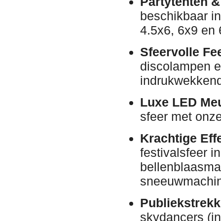
Partytenten &
beschikbaar in
4.5x6, 6x9 en 
Sfeervolle Fee
discolampen en
indrukwekkend
Luxe LED Meu
sfeer met onze
Krachtige Eff
festivalsfeer 
bellenblaasma
sneeuwmachin
Publiekstrekk
skydancers (in