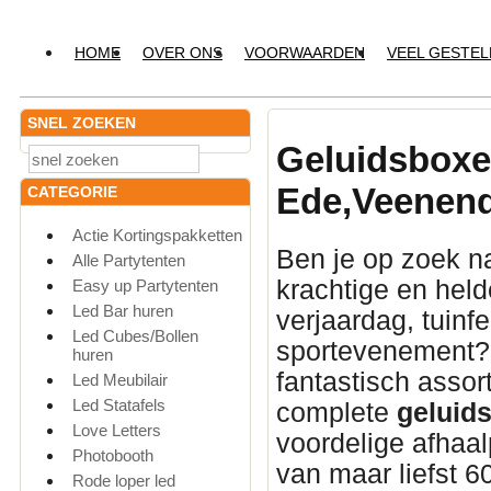
HOME
OVER ONS
VOORWAARDEN
VEEL GESTE
SNEL ZOEKEN
Geluidsbox
Ede,Veenend
CATEGORIE
Actie Kortingspakketten
Ben je op zoek n
Alle Partytenten
krachtige en hel
Easy up Partytenten
Led Bar huren
verjaardag, tuinfe
Led Cubes/Bollen
sportevenement? 
huren
fantastisch asso
Led Meubilair
Led Statafels
complete
geluids
Love Letters
voordelige afhaa
Photobooth
van maar liefst 6
Rode loper led