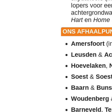
lopers voor ee
achtergrondw
Hart
en
Home 
ONS AFHAALPUN
Amersfoort
(i
Leusden
&
Ac
Hoevelaken
,
Soest
&
Soes
Baarn
&
Buns
Woudenberg
Barneveld
,
Te