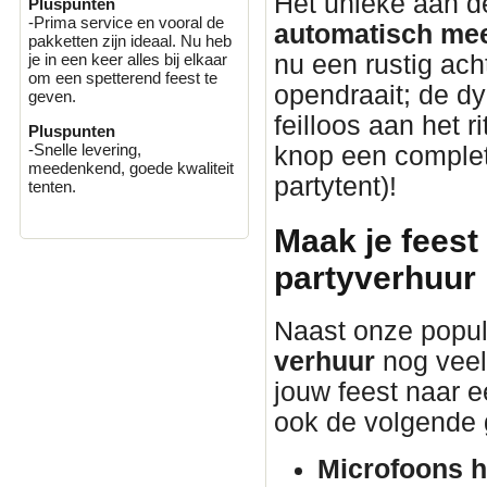
Het unieke aan 
Pluspunten
-Prima service en vooral de
automatisch mee
pakketten zijn ideaal. Nu heb
nu een rustig ach
je in een keer alles bij elkaar
om een spetterend feest te
opendraait; de d
geven.
feilloos aan het 
Pluspunten
-Snelle levering,
knop een complete
meedenkend, goede kwaliteit
partytent)!
tenten.
Maak je feest
partyverhuur
Naast onze popul
verhuur
nog veel
jouw feest naar ee
ook de volgende 
Microfoons h