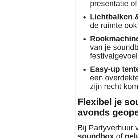
presentatie o
Lichtbalken 
de ruimte ook 
Rookmachine
van je soundb
festivalgevoel
Easy-up tent
een overdekte 
zijn recht kom
Flexibel je s
avonds geope
Bij Partyverhuur
soundbox
of
gel