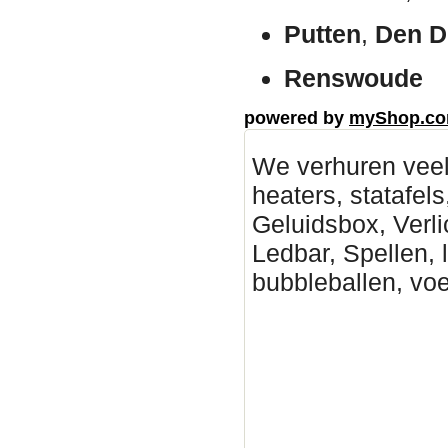
Putten
,
Den D
Renswoude
powered by
myShop.c
We verhuren veel
heaters, statafels
Geluidsbox, Verli
Ledbar, Spellen, 
bubbleballen, vo
Deventer Partytent hure
Partytenten verhuur Zutp
huren, Partytenten verhu
Epe Partytent huren, Pa
verhuur B, geluidsinstal