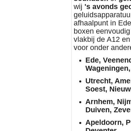
wij
's avonds ge
geluidsapparatuur
afhaalpunt in Ed
boxen eenvoudig w
vlakbij de A12 en
voor onder ander
Ede, Veenend
Wageningen, 
Utrecht, Ame
Soest, Nieuw
Arnhem, Nijm
Duiven, Zeve
Apeldoorn, P
Deventer.