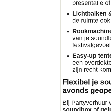
presentatie o
Lichtbalken 
de ruimte ook 
Rookmachine
van je soundb
festivalgevoel
Easy-up tent
een overdekte 
zijn recht kom
Flexibel je s
avonds geope
Bij Partyverhuur
soundbox
of
gel