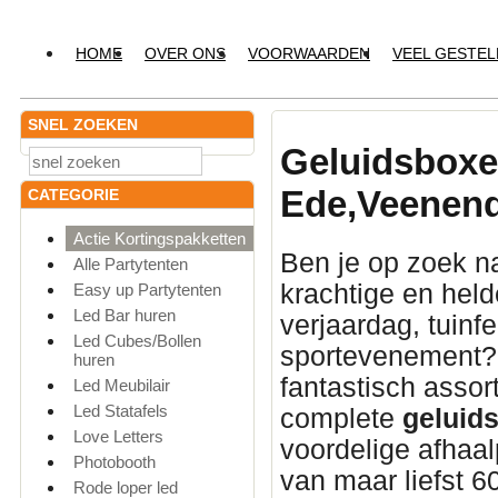
HOME
OVER ONS
VOORWAARDEN
VEEL GESTE
SNEL ZOEKEN
Geluidsbox
Ede,Veenend
CATEGORIE
Actie Kortingspakketten
Ben je op zoek n
Alle Partytenten
krachtige en hel
Easy up Partytenten
Led Bar huren
verjaardag, tuinfe
Led Cubes/Bollen
sportevenement? 
huren
fantastisch asso
Led Meubilair
Led Statafels
complete
geluids
Love Letters
voordelige afhaa
Photobooth
van maar liefst 6
Rode loper led