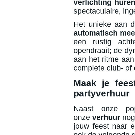
verlichting hure
spectaculaire, in
Het unieke aan 
automatisch mee
een rustig acht
opendraait; de dyn
aan het ritme aan
complete club- of d
Maak je fees
partyverhuur
Naast onze pop
onze
verhuur
nog 
jouw feest naar e
ook de volgende g