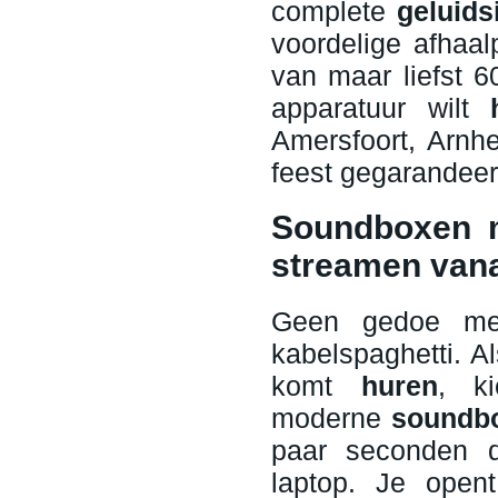
complete
geluids
voordelige afhaa
van maar liefst 6
apparatuur wilt
Amersfoort, Arnhe
feest gegarandeerd
Soundboxen m
streamen vana
Geen gedoe met
kabelspaghetti. A
komt
huren
, k
moderne
soundbo
paar seconden d
laptop. Je opent