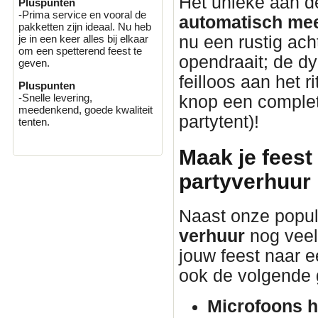
Het unieke aan 
Pluspunten
-Prima service en vooral de
automatisch mee
pakketten zijn ideaal. Nu heb
nu een rustig ach
je in een keer alles bij elkaar
om een spetterend feest te
opendraait; de d
geven.
feilloos aan het 
Pluspunten
-Snelle levering,
knop een complete
meedenkend, goede kwaliteit
partytent)!
tenten.
Maak je feest
partyverhuur
Naast onze popul
verhuur
nog veel
jouw feest naar ee
ook de volgende 
Microfoons h