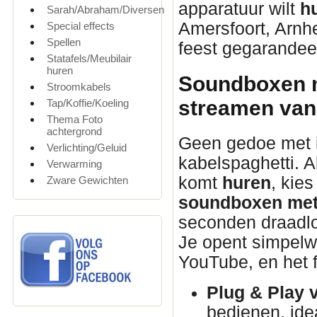
apparatuur wilt
h
Sarah/Abraham/Diversen
Amersfoort, Arnhe
Special effects
Spellen
feest gegarandeer
Statafels/Meubilair
huren
Soundboxen m
Stroomkabels
streamen vana
Tap/Koffie/Koeling
Thema Foto
achtergrond
Geen gedoe met 
Verlichting/Geluid
kabelspaghetti. A
Verwarming
komt
huren
, kie
Zware Gewichten
soundboxen met
seconden draadloo
Je opent simpelweg
YouTube, en het f
Plug & Play 
bedienen, idea