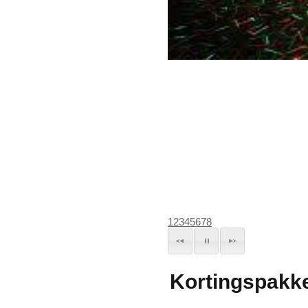
1
2
3
4
5
6
7
8
Kortingspakke