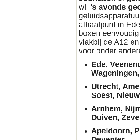
wij
's avonds ge
geluidsapparatuur
afhaalpunt in Ed
boxen eenvoudig w
vlakbij de A12 en
voor onder ander
Ede, Veenend
Wageningen, 
Utrecht, Ame
Soest, Nieuw
Arnhem, Nijm
Duiven, Zeve
Apeldoorn, P
Deventer.