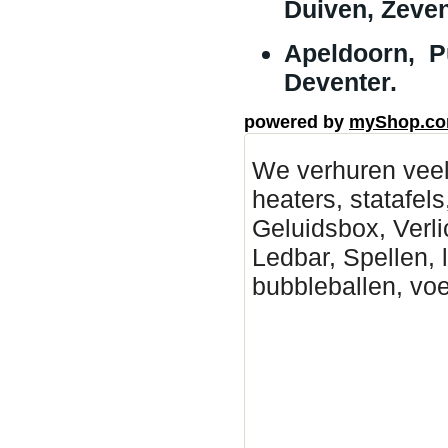
Duiven, Zeven
Apeldoorn, P
Deventer.
powered by
myShop.c
We verhuren veel
heaters, statafels
Geluidsbox, Verli
Ledbar, Spellen, 
bubbleballen, vo
Deventer Partytent hure
Partytenten verhuur Zutp
huren, Partytenten verhu
Epe Partytent huren, Pa
verhuur B, geluidsinstal