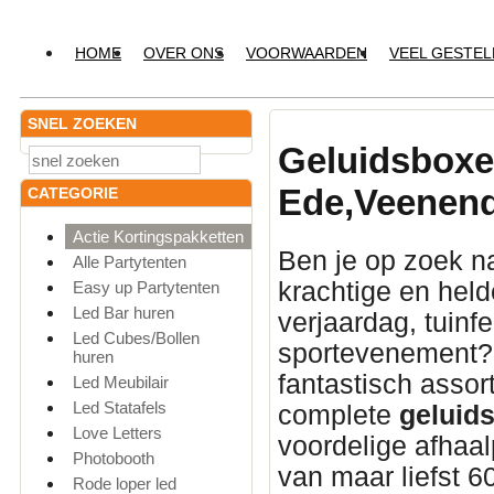
HOME
OVER ONS
VOORWAARDEN
VEEL GESTE
SNEL ZOEKEN
Geluidsbox
Ede,Veenend
CATEGORIE
Actie Kortingspakketten
Ben je op zoek n
Alle Partytenten
krachtige en hel
Easy up Partytenten
Led Bar huren
verjaardag, tuinfe
Led Cubes/Bollen
sportevenement? 
huren
fantastisch asso
Led Meubilair
Led Statafels
complete
geluids
Love Letters
voordelige afhaa
Photobooth
van maar liefst 6
Rode loper led