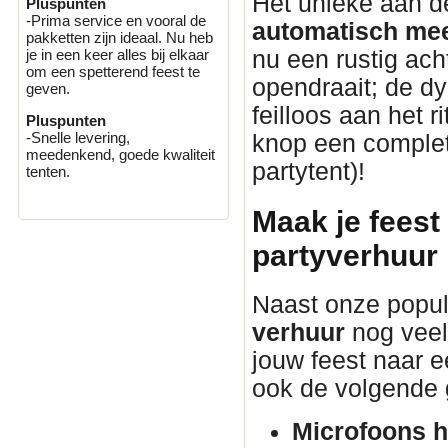
Het unieke aan 
Pluspunten
-Prima service en vooral de
automatisch mee
pakketten zijn ideaal. Nu heb
nu een rustig ach
je in een keer alles bij elkaar
om een spetterend feest te
opendraait; de d
geven.
feilloos aan het 
Pluspunten
-Snelle levering,
knop een complete
meedenkend, goede kwaliteit
partytent)!
tenten.
Maak je feest
partyverhuur
Naast onze popul
verhuur
nog veel
jouw feest naar ee
ook de volgende 
Microfoons h