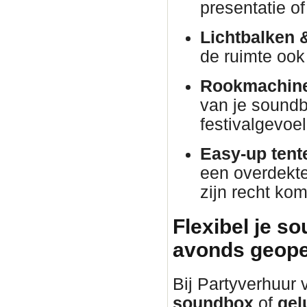
presentatie o
Lichtbalken 
de ruimte ook 
Rookmachine
van je soundb
festivalgevoel
Easy-up tent
een overdekte 
zijn recht kom
Flexibel je s
avonds geope
Bij Partyverhuur
soundbox
of
gel