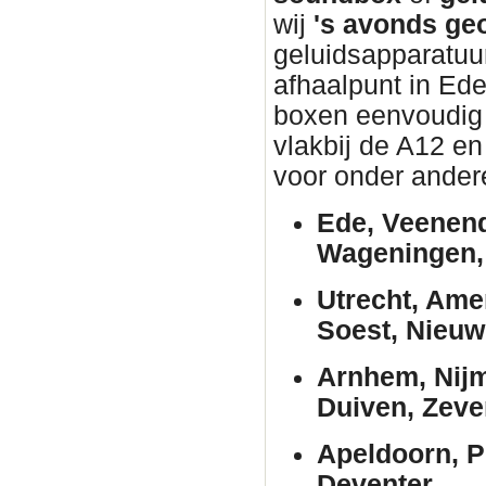
wij
's avonds ge
geluidsapparatuur
afhaalpunt in Ed
boxen eenvoudig w
vlakbij de A12 en
voor onder ander
Ede, Veenend
Wageningen, 
Utrecht, Ame
Soest, Nieuw
Arnhem, Nijm
Duiven, Zeve
Apeldoorn, P
Deventer.