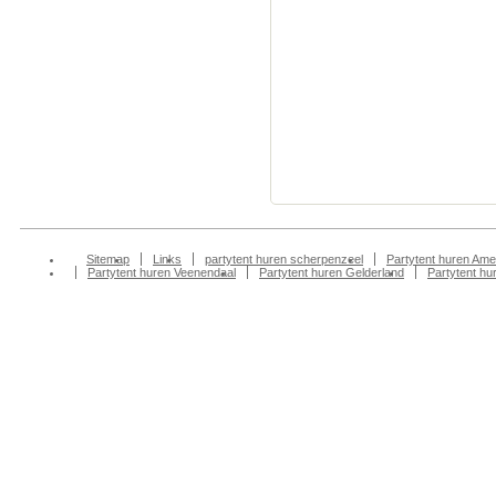
Druten,partytent huren D
Wiel,partytent huren Ede
huren partytent huren Ee
partytent huren Ellecom,
Epe, Epse, Erichem, Erl
Garderen, Geesteren gld
Giesbeek, Gorssel, Groe
Hall, Halle, Harderwijk
Sitemap
Links
partytent huren scherpenzeel
Partytent huren Ame
Partytent huren Veenendaal
Partytent huren Gelderland
Partytent h