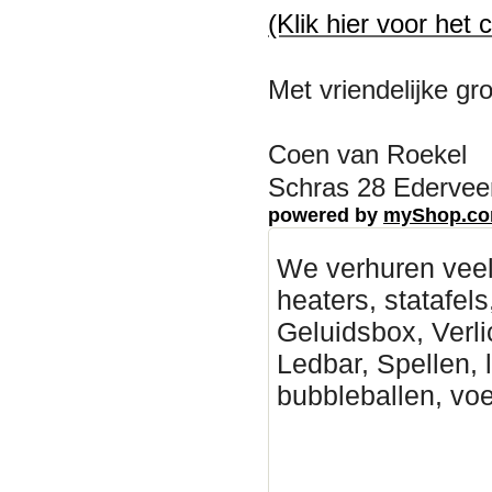
(Klik hier voor het 
Met vriendelijke gro
Coen van Roekel
Schras 28 Ederveen
powered by
myShop.c
We verhuren veel
heaters, statafels
Geluidsbox, Verli
Ledbar, Spellen, 
bubbleballen, vo
Deventer Partytent hure
Partytenten verhuur Zutp