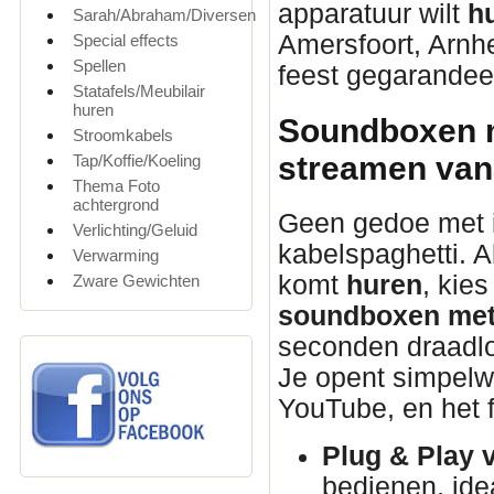
apparatuur wilt
h
Sarah/Abraham/Diversen
Amersfoort, Arnhe
Special effects
Spellen
feest gegarandeer
Statafels/Meubilair
huren
Soundboxen m
Stroomkabels
streamen vana
Tap/Koffie/Koeling
Thema Foto
achtergrond
Geen gedoe met 
Verlichting/Geluid
kabelspaghetti. A
Verwarming
komt
huren
, kie
Zware Gewichten
soundboxen met
seconden draadloo
Je opent simpelweg
YouTube, en het f
Plug & Play 
bedienen, idea