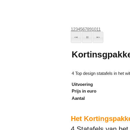
1
2
3
4
5
6
7
8
9
10
11
Kortinsgpakke
4 Top design statafels in het w
Uitvoering
Prijs in euro
Aantal
Het
Kortingspakke
4 Statafels van het