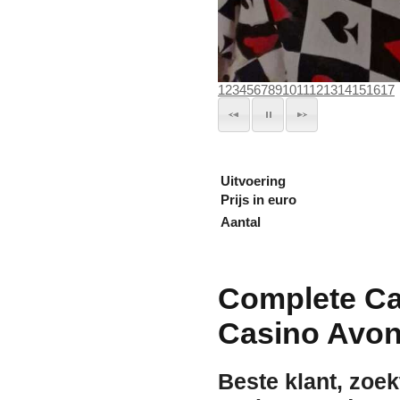
1
2
3
4
5
6
7
8
9
10
11
12
13
14
15
16
17
Uitvoering
Prijs in euro
Aantal
Complete Ca
Casino Avon
Beste klant, zoek