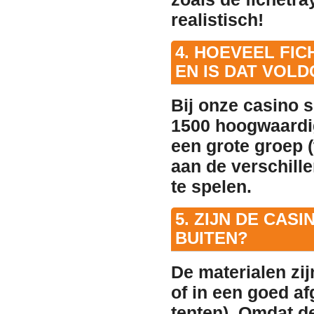
realistisch!
4. HOEVEEL FI
EN IS DAT VOL
Bij onze casino s
1500 hoogwaardig
een grote groep (
aan de verschille
te spelen.
5. ZIJN DE CA
BUITEN?
De materialen zi
of in een goed af
tenten). Omdat d