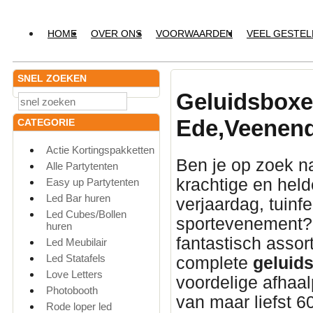
HOME
OVER ONS
VOORWAARDEN
VEEL GESTE
SNEL ZOEKEN
Geluidsbox
Ede,Veenend
CATEGORIE
Actie Kortingspakketten
Ben je op zoek n
Alle Partytenten
krachtige en hel
Easy up Partytenten
Led Bar huren
verjaardag, tuinfe
Led Cubes/Bollen
sportevenement? 
huren
fantastisch asso
Led Meubilair
Led Statafels
complete
geluids
Love Letters
voordelige afhaa
Photobooth
van maar liefst 6
Rode loper led