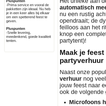
Het unieke aan 
Pluspunten
-Prima service en vooral de
automatisch mee
pakketten zijn ideaal. Nu heb
nu een rustig ach
je in een keer alles bij elkaar
om een spetterend feest te
opendraait; de d
geven.
feilloos aan het 
Pluspunten
-Snelle levering,
knop een complete
meedenkend, goede kwaliteit
partytent)!
tenten.
Maak je feest
partyverhuur
Naast onze popul
verhuur
nog veel
jouw feest naar ee
ook de volgende 
Microfoons h