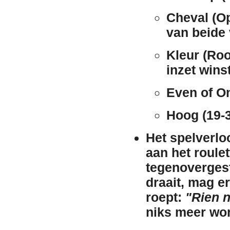
Cheval (Op
van beide v
Kleur (Roo
inzet winst
Even of O
Hoog (19-3
Het spelverlo
aan het roulet
tegenovergest
draait, mag e
roept:
"Rien n
niks meer wo