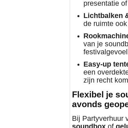
presentatie o
Lichtbalken 
de ruimte ook 
Rookmachine
van je soundb
festivalgevoel
Easy-up tent
een overdekte 
zijn recht kom
Flexibel je s
avonds geope
Bij Partyverhuur
soundbox
of
gel