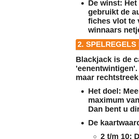
De winst:
Het 
gebruikt de a
fiches vlot t
winnaars netje
2. SPELREGELS
Blackjack is de 
'eenentwintigen'.
maar rechtstreeks
Het doel:
Meer
maximum van 
Dan bent u dir
De kaartwaar
2 t/m 10:
D