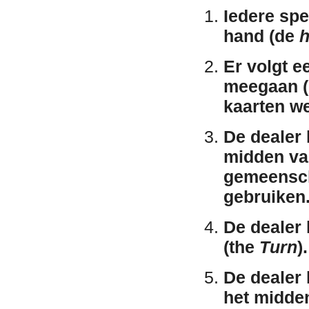
Iedere spe
hand (de
h
Er volgt e
meegaan (
kaarten w
De dealer 
midden van
gemeensch
gebruiken.
De dealer 
(the
Turn
)
De dealer 
het midde