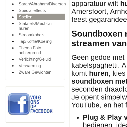
apparatuur wilt
h
Sarah/Abraham/Diversen
Amersfoort, Arnhe
Special effects
Spellen
feest gegarandeer
Statafels/Meubilair
huren
Soundboxen m
Stroomkabels
streamen vana
Tap/Koffie/Koeling
Thema Foto
achtergrond
Geen gedoe met 
Verlichting/Geluid
kabelspaghetti. A
Verwarming
komt
huren
, kie
Zware Gewichten
soundboxen met
seconden draadloo
Je opent simpelweg
YouTube, en het f
Plug & Play 
bedienen, idea