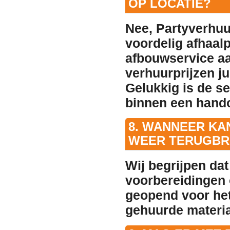
OP LOCATIE?
Nee, Partyverhuu
voordelig afhaal
afbouwservice aa
verhuurprijzen ju
Gelukkig is de se
binnen een hando
8. WANNEER KA
WEER TERUGBR
Wij begrijpen da
voorbereidingen 
geopend
voor het
gehuurde materia