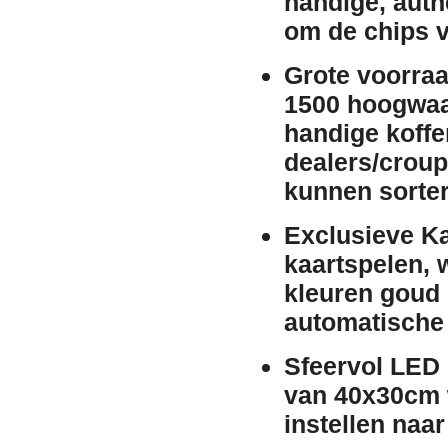
handige, auth
om de chips v
Grote voorraa
1500 hoogwaar
handige koffe
dealers/croupi
kunnen sorter
Exclusieve K
kaartspelen, 
kleuren
goud
automatische
Sfeervol LED
van 40x30cm w
instellen naa