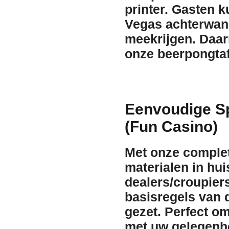
printer. Gasten k
Vegas achterwand 
meekrijgen. Daarn
onze beerpongtafe
Eenvoudige S
(Fun Casino)
Met onze complet
materialen in hui
dealers/croupier
basisregels van d
gezet. Perfect om
met uw gelegenh