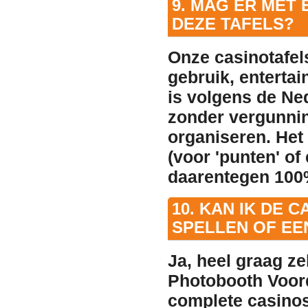
9. MAG ER MET
DEZE TAFELS?
Onze casinotafels
gebruik, entertai
is volgens de Ne
zonder vergunnin
organiseren. Het
(voor 'punten' of
daarentegen 100
10. KAN IK DE 
SPELLEN OF E
Ja, heel graag z
Photobooth Voord
complete casinos