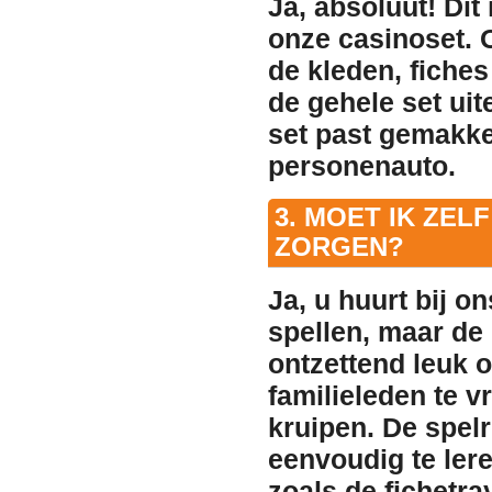
Ja, absoluut! Dit
onze casinoset. O
de kleden, fiches
de gehele set uit
set past gemakkel
personenauto.
3. MOET IK ZEL
ZORGEN?
Ja, u huurt bij o
spellen, maar de 
ontzettend leuk o
familieleden te v
kruipen. De spelr
eenvoudig te ler
zoals de fichetra