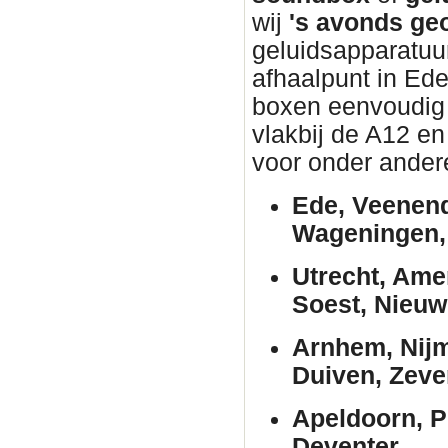
wij
's avonds ge
geluidsapparatuur
afhaalpunt in Ed
boxen eenvoudig w
vlakbij de A12 en
voor onder ander
Ede, Veenend
Wageningen, 
Utrecht, Ame
Soest, Nieuw
Arnhem, Nijm
Duiven, Zeve
Apeldoorn, P
Deventer.