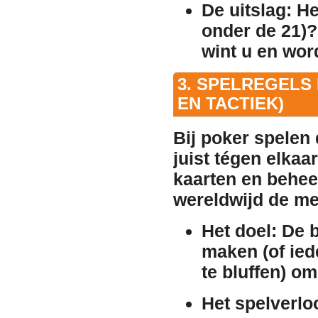
De uitslag:
He
onder de 21)?
wint u en wor
3. SPELREGELS
EN TACTIEK)
Bij poker spelen 
juist tégen elkaar
kaarten en beheer
wereldwijd de me
Het doel:
De b
maken (of ied
te bluffen) om
Het spelverlo