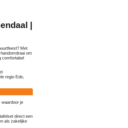
endaal |
buurtfeest? Met
en handomdraai om
g comfortabel
el
le regio Ede,
 waardoor je
tafelset direct een
n als zakelijke