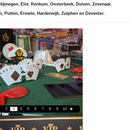
ijmegen, Elst, Renkum, Oosterbeek, Duiven, Zevenaar.
, Putten, Ermelo, Harderwijk, Zutphen en Deventer.
1
2
3
4
5
6
7
8
9
10