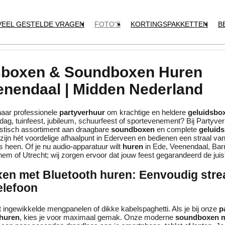
VEEL GESTELDE VRAGEN
FOTO'S
KORTINGSPAKKETTEN
B
sboxen & Soundboxen Huren
enendaal | Midden Nederland
naar professionele
partyverhuur
om krachtige en heldere
geluidsbo
dag, tuinfeest, jubileum, schuurfeest of sportevenement? Bij Partyv
tastisch assortiment aan draagbare
soundboxen
en complete
geluids
 zijn hét voordelige afhaalpunt in Ederveen en bedienen een straal van
 heen. Of je nu audio-apparatuur wilt
huren
in Ede, Veenendaal, Bar
em of Utrecht; wij zorgen ervoor dat jouw feest gegarandeerd de juist
en met Bluetooth huren: Eenvoudig str
telefoon
ingewikkelde mengpanelen of dikke kabelspaghetti. Als je bij onze
p
huren
, kies je voor maximaal gemak. Onze moderne
soundboxen m