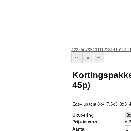
1
2
3
4
5
6
7
8
9
10
11
12
13
14
15
16
17
Kortingspakket
45p)
Easy up tent 8x4, 7,5x3, 9x3, 
Uitvoering
Prijs in euro
€
2
Aantal