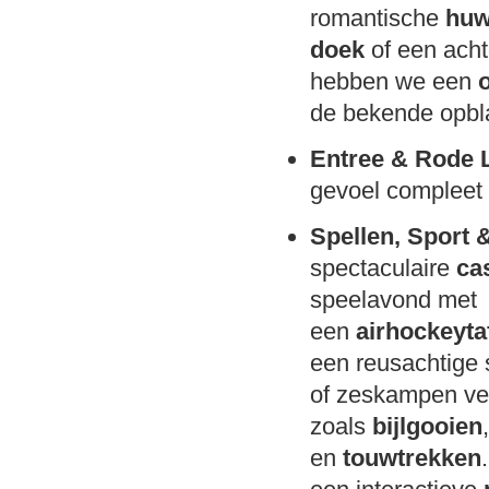
romantische
huw
doek
of een ach
hebben we een
de bekende opb
Entree & Rode 
gevoel compleet
Spellen, Sport 
spectaculaire
ca
speelavond met
een
airhockeyta
een reusachtige
of zeskampen ve
zoals
bijlgooien
en
touwtrekken