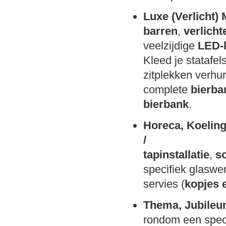
Luxe (Verlicht) 
barren
,
verlicht
veelzijdige
LED-
Kleed je statafe
zitplekken verhu
complete
bierba
bierbank
.
Horeca, Koelin
/
tapinstallatie
,
s
specifiek glaswer
servies (
kopjes 
Thema, Jubileu
rondom een spec