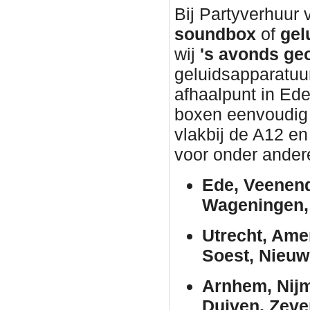
Bij Partyverhuur
soundbox
of
gel
wij
's avonds ge
geluidsapparatuur
afhaalpunt in Ed
boxen eenvoudig w
vlakbij de A12 en
voor onder ander
Ede, Veenend
Wageningen, 
Utrecht, Ame
Soest, Nieuw
Arnhem, Nijm
Duiven, Zeve