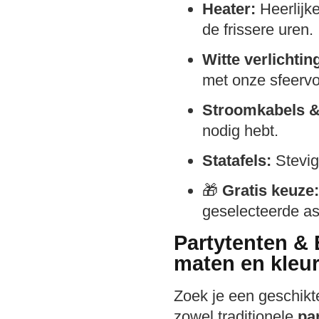
Heater:
Heerlijke
de frissere uren.
Witte verlichtin
met onze sfeervol
Stroomkabels &
nodig hebt.
Statafels:
Stevige
🎁
Gratis keuze:
geselecteerde as
Partytenten & 
maten en kleu
Zoek je een geschikt
zowel traditionele
pa