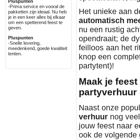
Pluspunten
-Prima service en vooral de
Het unieke aan 
pakketten zijn ideaal. Nu heb
je in een keer alles bij elkaar
automatisch mee
om een spetterend feest te
nu een rustig ach
geven.
opendraait; de d
Pluspunten
-Snelle levering,
feilloos aan het 
meedenkend, goede kwaliteit
tenten.
knop een complete
partytent)!
Maak je feest
partyverhuur
Naast onze popul
verhuur
nog veel
jouw feest naar ee
ook de volgende 