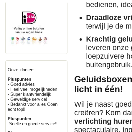
bedienen, idea
Draadloze vri
terwijl je de 
Krachtig gelu
leveren onze
loepzuivere h
buitengebruik
Onze klanten:
Geluidsboxen 
Pluspunten
- Goed advies
licht in één!
- Heel veel mogelijkheden
- Super klantvriendelijk
- Geweldige service!
Wil je naast goed
- Bedankt voor alles Coen,
echt top!!
creëren? Kom da
Pluspunten
verlichting hure
-Snelle en goede service!!
spectaculaire, i