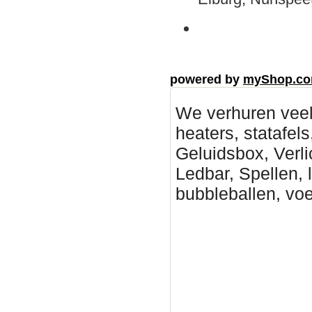
powered by
myShop.c
We verhuren veel
heaters, statafels
Geluidsbox, Verli
Ledbar, Spellen, 
bubbleballen, vo
Deventer Partytent hure
Partytenten verhuur Zutp
huren, Partytenten verhu
Epe Partytent huren, Pa
verhuur B, geluidsinstal