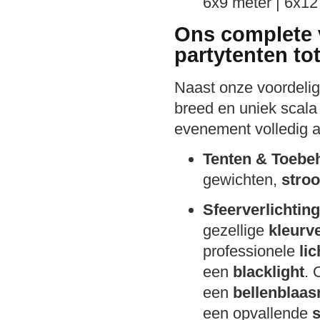
6x9 meter | 6x12
Ons complete 
partytenten to
Naast onze voordelige
breed en uniek scala 
evenement volledig 
Tenten & Toebe
gewichten,
stro
Sfeerverlichting
gezellige
kleurve
professionele
li
een
blacklight
. 
een
bellenblaa
een opvallende