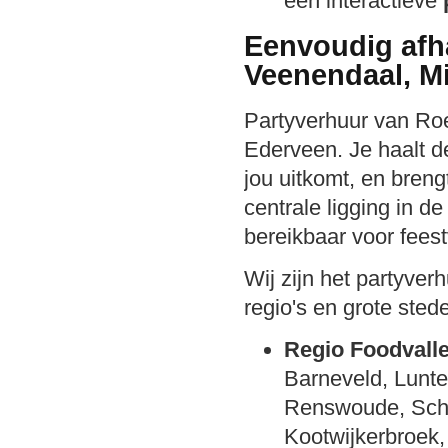
een interactieve
Eenvoudig afha
Veenendaal, M
Partyverhuur van Roek
Ederveen. Je haalt d
jou uitkomt, en breng
centrale ligging in d
bereikbaar voor feest
Wij zijn het partyve
regio's en grote sted
Regio Foodvalle
Barneveld, Lunt
Renswoude, Sche
Kootwijkerbroek,