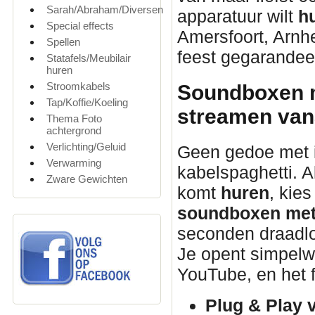
Sarah/Abraham/Diversen
apparatuur wilt
h
Special effects
Amersfoort, Arnhe
Spellen
feest gegarandeer
Statafels/Meubilair
huren
Stroomkabels
Soundboxen m
Tap/Koffie/Koeling
streamen vana
Thema Foto
achtergrond
Verlichting/Geluid
Geen gedoe met 
Verwarming
kabelspaghetti. A
Zware Gewichten
komt
huren
, kie
soundboxen met
seconden draadloo
Je opent simpelweg
YouTube, en het f
Plug & Play 