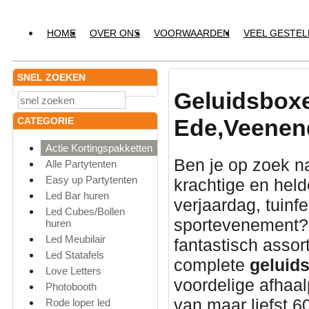
HOME
OVER ONS
VOORWAARDEN
VEEL GESTE
SNEL ZOEKEN
Geluidsbox
Ede,Veenend
CATEGORIE
Actie Kortingspakketten
Ben je op zoek n
Alle Partytenten
Easy up Partytenten
krachtige en hel
Led Bar huren
verjaardag, tuinfe
Led Cubes/Bollen
sportevenement? 
huren
Led Meubilair
fantastisch asso
Led Statafels
complete
geluids
Love Letters
voordelige afhaa
Photobooth
van maar liefst 6
Rode loper led