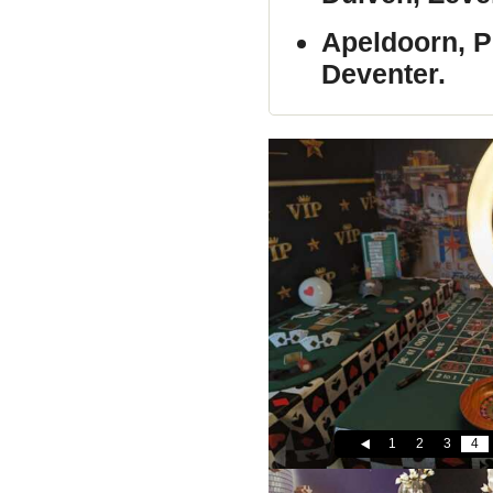
Apeldoorn, P
Deventer.
1
2
3
4