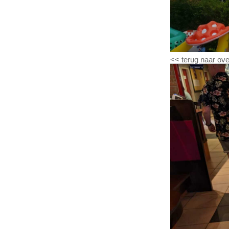
<<
terug naar ove