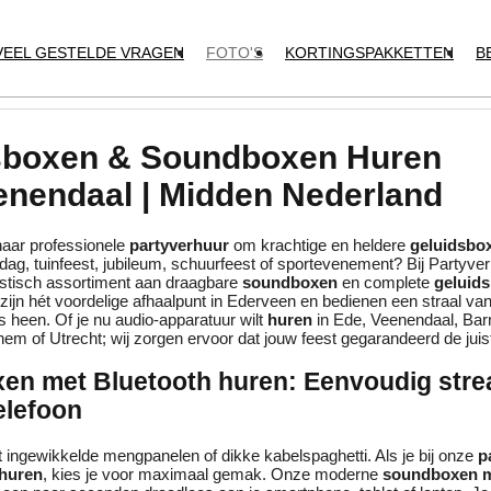
VEEL GESTELDE VRAGEN
FOTO'S
KORTINGSPAKKETTEN
B
sboxen & Soundboxen Huren
enendaal | Midden Nederland
naar professionele
partyverhuur
om krachtige en heldere
geluidsbo
dag, tuinfeest, jubileum, schuurfeest of sportevenement? Bij Partyv
tastisch assortiment aan draagbare
soundboxen
en complete
geluids
 zijn hét voordelige afhaalpunt in Ederveen en bedienen een straal van
 heen. Of je nu audio-apparatuur wilt
huren
in Ede, Veenendaal, Bar
em of Utrecht; wij zorgen ervoor dat jouw feest gegarandeerd de juist
en met Bluetooth huren: Eenvoudig str
telefoon
ingewikkelde mengpanelen of dikke kabelspaghetti. Als je bij onze
p
huren
, kies je voor maximaal gemak. Onze moderne
soundboxen m