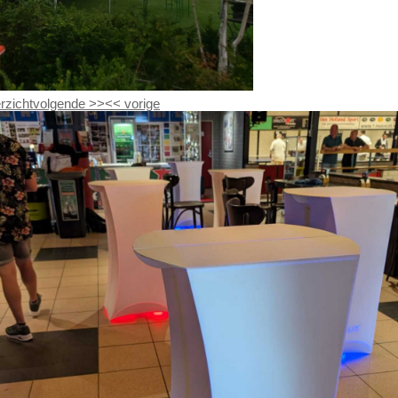
rzicht
volgende
>>
<<
vorige