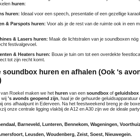
ikelen
huren
:
ns huren:
Ideaal voor een speech, presentatie of een gezellige kara
en & Parspots huren:
Voor als je de rest van de ruimte ook in een mo
ines & Lasers huren:
Maak de lichtstralen van je soundboxen nóg 
cht festivalgevoel.
enten & Heaters huren:
Bouw je tuin om tot een overdekte feestloca
ect tot zijn recht komt.
je soundbox huren en afhalen (Ook 's avo
)
r van Roekel maken we het
huren
van een
soundbox
of
geluidsbox
 wij
's avonds geopend zijn
, haal je de gehuurde geluidsapparatuur n
bij ons afhaalpunt in Ederveen. Na het feestweekend breng je de box
zij onze centrale ligging vlakbij de A12 en A30 zijn we de ideale part
nendaal, Barneveld, Lunteren, Bennekom, Wageningen, Voorthui
Amersfoort, Leusden, Woudenberg, Zeist, Soest, Nieuwegein.