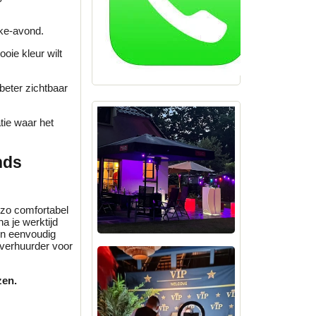
oke-avond.
oie kleur wilt
beter zichtbaar
tie waar het
nds
zo comfortabel
a je werktijd
en eenvoudig
yverhuurder voor
zen.