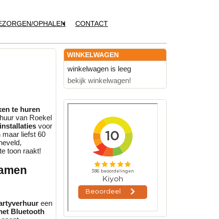
EZORGEN/OPHALEN
CONTACT
WINKELWAGEN
winkelwagen is leeg
bekijk winkelwagen!
xen te huren
erhuur van Roekel
installaties
voor
 maar liefst 60
neveld,
e toon raakt!
eamen
artyverhuur
een
et Bluetooth