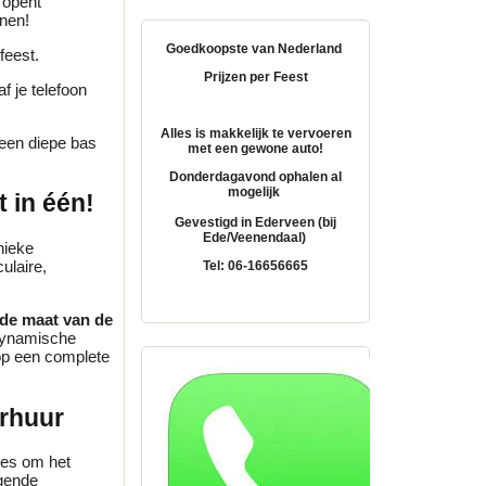
 opent
nnen!
Goedkoopste van Nederland
feest.
Prijzen per Feest
f je telefoon
Alles is makkelijk te vervoeren
een diepe bas
met een gewone auto!
Donderdagavond ophalen al
mogelijk
 in één!
Gevestigd in Ederveen (bij
Ede/Veenendaal)
nieke
ulaire,
Tel: 06-16656665
 de maat van de
 dynamische
nop een complete
erhuur
ies om het
lgende