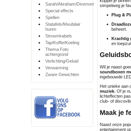
koppel je binnen
Sarah/Abraham/Diversen
simpelweg je fav
Special effects
Plug & Pl
Spellen
Draadloze
Statafels/Meubilair
beheert.
huren
Stroomkabels
Krachtig 
Tap/Koffie/Koeling
en loepzui
Thema Foto
Geluidsbo
achtergrond
Verlichting/Geluid
Wil je naast goe
Verwarming
soundboxen met
Zware Gewichten
ingebouwde LED
Het unieke aan
muziek
. Of je 
lichteffecten pa
club- of discovibe
Maak je f
Naast onze popu
entertainment op