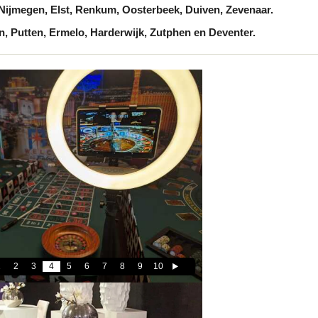
ijmegen, Elst, Renkum, Oosterbeek, Duiven, Zevenaar.
, Putten, Ermelo, Harderwijk, Zutphen en Deventer.
1
2
3
4
5
6
7
8
9
10