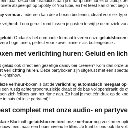
 een paar seconden draadloos aan je smartphone, tablet of laptop. Je
oriete afspeellijst op Spotify of YouTube, en het feest kan direct begi
ay verhuur:
Iedereen kan deze boxen bedienen, ideaal voor elk type 
 vrijheid:
Loop gerust rond tussen je gasten terwijl je de muziek vana
geluid:
Ondanks het compacte formaat leveren onze
geluidsboxen
vere hoge tonen, perfect voor zowel binnen- als buitengebruik.
xen met verlichting huren: Geluid en licht
d geluid ook direct een gezellige dansvloer creëren? Kom dan onze u
 verlichting huren
. Deze partyboxen zijn uitgerust met een spectac
-lichtshow.
 deze
verhuur
-boxen is dat de
verlichting automatisch meegaat op
nu een rustig achtergrondmuziekje draait of de bas vol opendraait; de
ssen zich feilloos aan het ritme aan. Zo haal je met één druk op de k
 in huis (of in je partytent)!
eest compleet met onze audio- en partyv
laire Bluetooth
geluidsboxen
biedt onze
verhuur
nog veel meer opt
 jouw feest naar een hoger niveau te tillen. Je kunt bij ons ook de vo