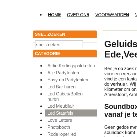
HOME
OVER ONS
VOORWAARDEN
SNEL ZOEKEN
Geluid
Ede,Ve
CATEGORIE
Actie Kortingspakketten
Ben je op zoek 
Alle Partytenten
voor een verjaar
vind je een fan
Easy up Partytenten
de
verhuur
. Wij
Led Bar huren
kilometer om ons
Led Cubes/Bollen
Amersfoort, Arnh
huren
Soundbox
Led Meubilair
Led Statafels
vanaf je 
Love Letters
Geen gedoe met 
Photobooth
soundbox komt
Rode loper led