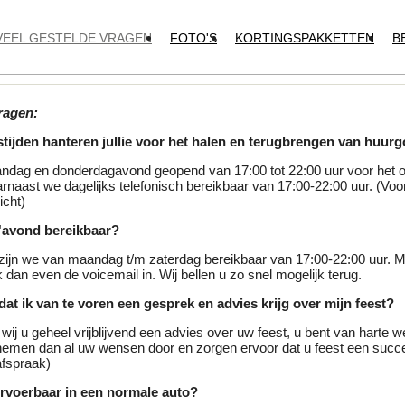
VEEL GESTELDE VRAGEN
FOTO'S
KORTINGSPAKKETTEN
B
ragen:
tijden hanteren jullie voor het halen en terugbrengen van huur
ndag en donderdagavond geopend van 17:00 tot 22:00 uur voor het 
rnaast we dagelijks telefonisch bereikbaar van 17:00-22:00 uur. (Voor
icht)
 s'avond bereikbaar?
zijn we van maandag t/m zaterdag bereikbaar van 17:00-22:00 uur. Mo
dan even de voicemail in. Wij bellen u zo snel mogelijk terug.
 dat ik van te voren een gesprek en advies krijg over mijn feest?
 wij u geheel vrijblijvend een advies over uw feest, u bent van harte 
emen dan al uw wensen door en zorgen ervoor dat u feest een succ
afspraak)
ervoerbaar in een normale auto?