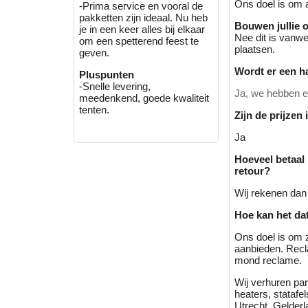
Ons doel is om a
-Prima service en vooral de
pakketten zijn ideaal. Nu heb
Bouwen jullie 
je in een keer alles bij elkaar
Nee dit is vanwe
om een spetterend feest te
plaatsen.
geven.
Wordt er een h
Pluspunten
-Snelle levering,
Ja, we hebben ee
meedenkend, goede kwaliteit
tenten.
Zijn de prijzen
Ja
Hoeveel betaal
retour?
Wij rekenen dan 
Hoe kan het dat
Ons doel is om 
aanbieden. Recl
mond reclame.
Wij verhuren part
heaters, stataf
Utrecht, Gelderl