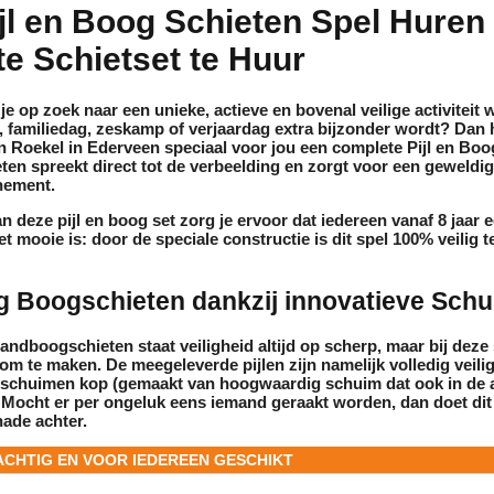
ijl en Boog Schieten Spel Huren 
e Schietset te Huur
 je op zoek naar een unieke, actieve en bovenal veilige activitei
t, familiedag, zeskamp of verjaardag extra bijzonder wordt? Dan 
n Roekel
in Ederveen speciaal voor jou een complete
Pijl en Boo
ten spreekt direct tot de verbeelding en zorgt voor een geweldig
nement.
n deze pijl en boog set zorg je ervoor dat iedereen vanaf 8 jaar 
et mooie is: door de speciale constructie is dit spel 100% veilig t
g Boogschieten dankzij innovatieve Schu
handboogschieten staat veiligheid altijd op scherp, maar bij deze s
m te maken. De meegeleverde pijlen zijn namelijk volledig veili
e schuimen kop (gemaakt van hoogwaardig schuim dat ook in de a
 Mocht er per ongeluk eens iemand geraakt worden, dan doet dit
hade achter.
ACHTIG EN VOOR IEDEREEN GESCHIKT