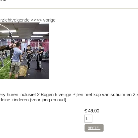
rzicht
volgende
>>
<<
vorige
ery huren inclusief 2 Bogen 6 veilige Pijlen met kop van schuim en 2 
leine kinderen (voor jong en oud)
€
49,00
BESTEL