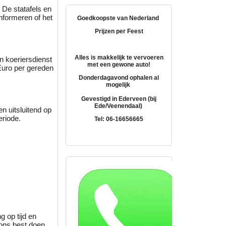
 De statafels en
informeren of het
Goedkoopste van Nederland
Prijzen per Feest
Alles is makkelijk te vervoeren
 koeriersdienst
met een gewone auto!
 Euro per gereden
Donderdagavond ophalen al
mogelijk
Gevestigd in Ederveen (bij
Ede/Veenendaal)
en uitsluitend op
eriode.
Tel: 06-16656665
g op tijd en
d ons best doen