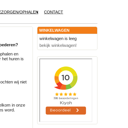
EZORGEN/OPHALEN
CONTACT
WINKELWAGEN
winkelwagen is leeg
goederen?
bekijk winkelwagen!
ophalen en
 het huren is
chten wij niet
welkom in onze
es word.