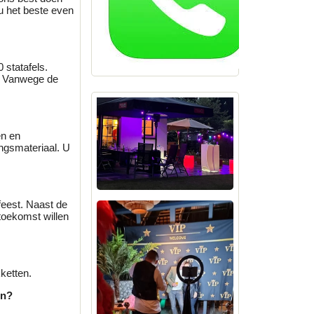
 u het beste even
 statafels.
u. Vanwege de
en en
ingsmateriaal. U
feest. Naast de
 toekomst willen
ketten.
en?