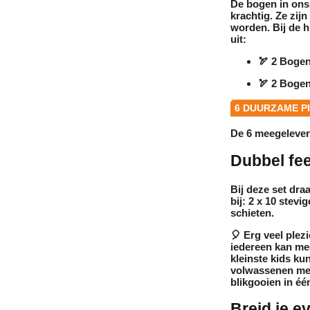
De bogen in on
krachtig. Ze zi
worden. Bij de
h
uit:
🏹
2 Bogen
🏹
2 Bogen
6 DUURZAME PI
De 6 meegeleverd
Dubbel fee
Bij deze set dra
bij:
2 x 10 stevig
schieten.
🎈
Erg veel plez
iedereen kan mee
kleinste kids ku
volwassenen met
blikgooien in éé
Breid je e