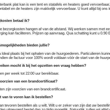
terbank plat kan is een tent en statafels en heaters goed vervoerbaar.
ntabel en de heaters zijn makkelijk vervoerbaar. U kunt altijd bij ons 
kosten betaal ik?
e bezorgkosten hangen af van de afstand. Wij werken samen met een
ging kan faciliteren. Prijzen op aanvraag. Qua schatting kunt u 0.90
smogelijkheden bieden jullie?
ia Ideal plaats bij het ophalen van de huurgoederen. Particulieren kunn
ndien de factuur voor 100% wordt voldaan vóór de start van de huurp
ereiken mocht ik bij het opzetten een vraag hebben?
agen per week tot 22:00 uur bereikbaar.
voorzien van een brandcertificaat?
ten zijn voorzien van een brandcertificaat.
t van te voren kan ik bestellen?
n tevoren bestellen als u wilt. Wilt u er zeker van zijn dat uw bestellin
en uitgevoerd bestel dan zo tijdig mogelijk. Natuurlijk zullen wij altij