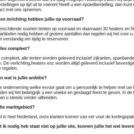
stellingen op tijd uit te voeren! Heeft u een spoedbestelling, dan kunt
tact met ons opnemen.
en inrichting hebben jullie op voorraad?
rschilende soorten tenten op voorraad en daarnaast 30 heaters en 50
rtikelen nodig hebben of grotere aantallen dan regelen wij het voor 
t verstandig om tijdig te reserveren.
alles compleet?
 compleet, alle tenten worden geleverd inclusief zijkanten, spanband
. De verlichting,heaters enz worden altijd geleverd inclusief bevestig
e regelen.
en wat is jullie ambitie?
ge onderneming welke ervoor gaat om u persoonlijk te helpen met uw 
nden wij het belangrijk u een unieke en geslaagd feest te geven. In de
n u steeds verder uitbreiden.
llie marktgebied?
 is heel Nederland, onze klanten komen van ver voor de kortingspak
ik nodig heb staat niet op jullie site, kunnen jullie het wel lever