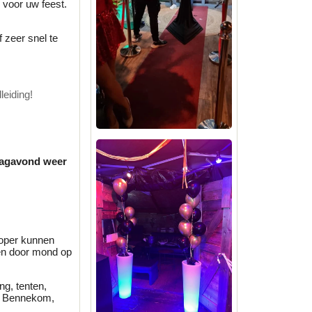
s voor uw feest.
 zeer snel te
leiding!
ndagavond weer
koper kunnen
en door mond op
ng, tenten,
m, Bennekom,