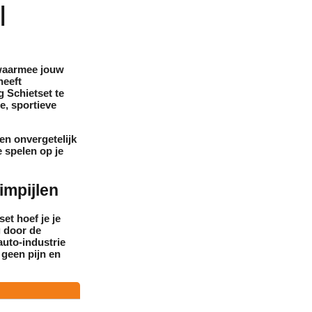
|
t waarmee jouw
heeft
g Schietset te
e, sportieve
een onvergetelijk
e spelen op je
impijlen
et hoef je je
g door de
uto-industrie
 geen pijn en