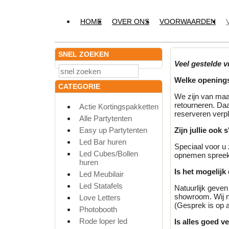
HOME
OVER ONS
VOORWAARDEN
SNEL ZOEKEN
Veel gestelde v
Welke openings
CATEGORIE
We zijn van maa
retourneren. Daa
Actie Kortingspakketten
reserveren verpl
Alle Partytenten
Easy up Partytenten
Zijn jullie ook
Led Bar huren
Speciaal voor u 
Led Cubes/Bollen
opnemen spreek 
huren
Is het mogelijk
Led Meubilair
Led Statafels
Natuurlijk geven
showroom. Wij n
Love Letters
(Gesprek is op 
Photobooth
Rode loper led
Is alles goed v