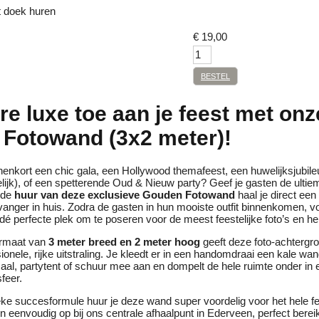
 doek huren
€
19,00
BESTEL
e luxe toe aan je feest met onz
Fotowand (3x2 meter)!
nenkort een chic gala, een Hollywood themafeest, een huwelijksjubil
lijk), of een spetterende Oud & Nieuw party? Geef je gasten de ultie
 de
huur van deze exclusieve Gouden Fotowand
haal je direct een 
anger in huis. Zodra de gasten in hun mooiste outfit binnenkomen, v
é perfecte plek om te poseren voor de meest feestelijke foto’s en he
ormaat van
3 meter breed en 2 meter hoog
geeft deze foto-achtergro
ionele, rijke uitstraling. Je kleedt er in een handomdraai een kale wan
aal, partytent of schuur mee aan en dompelt de hele ruimte onder in
sfeer.
eke succesformule huur je deze wand super voordelig voor het hele 
en eenvoudig op bij ons centrale afhaalpunt in Ederveen, perfect bere