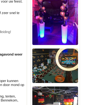
s voor uw feest.
 zeer snel te
leiding!
ndagavond weer
koper kunnen
en door mond op
ng, tenten,
m, Bennekom,