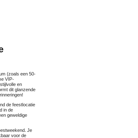
e
eum (zoals een 50-
me VIP-
stijlvolle en
ormt dit glanzende
rinneringen!
nd de feestlocatie
d in de
 een geweldige
feestweekend. Je
ikbaar voor de