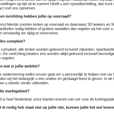
stellingen op tijd uit te voeren! Heeft u een spoedbestelling, dan kunt
tact met ons opnemen.
en inrichting hebben jullie op voorraad?
rschilende soorten tenten op voorraad en daarnaast 30 heaters en 50
rtikelen nodig hebben of grotere aantallen dan regelen wij het voor 
t verstandig om tijdig te reserveren.
alles compleet?
 compleet, alle tenten worden geleverd inclusief zijkanten, spanband
. De verlichting,heaters enz worden altijd geleverd inclusief bevestig
e regelen.
en wat is jullie ambitie?
ge onderneming welke ervoor gaat om u persoonlijk te helpen met uw 
nden wij het belangrijk u een unieke en geslaagd feest te geven. In de
n u steeds verder uitbreiden.
llie marktgebied?
 is heel Nederland, onze klanten komen van ver voor de kortingspak
ik nodig heb staat niet op jullie site, kunnen jullie het wel lever