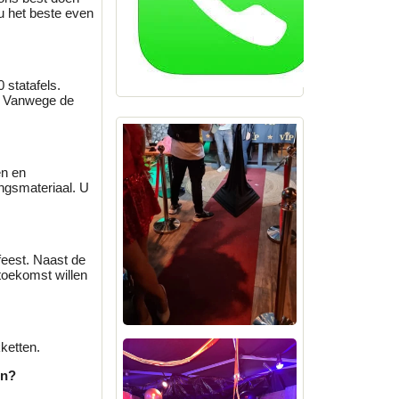
 u het beste even
 statafels.
u. Vanwege de
en en
ingsmateriaal. U
feest. Naast de
 toekomst willen
ketten.
en?