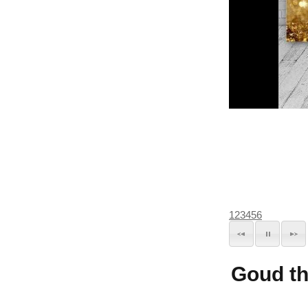
1
2
3
4
5
6
Goud t