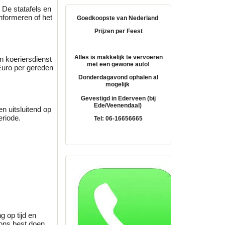
 De statafels en
informeren of het
Goedkoopste van Nederland
Prijzen per Feest
Alles is makkelijk te vervoeren
 koeriersdienst
met een gewone auto!
 Euro per gereden
Donderdagavond ophalen al
mogelijk
Gevestigd in Ederveen (bij
Ede/Veenendaal)
en uitsluitend op
eriode.
Tel: 06-16656665
g op tijd en
d ons best doen