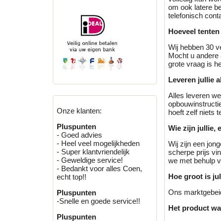
om ook latere be
telefonisch con
Hoeveel tenten 
Wij hebben 30 ve
Mocht u andere a
grote vraag is he
Leveren jullie 
Alles leveren we
opbouwinstructie
Onze klanten:
hoeft zelf niets t
Pluspunten
Wie zijn jullie, 
- Goed advies
- Heel veel mogelijkheden
Wij zijn een jon
- Super klantvriendelijk
scherpe prijs vi
- Geweldige service!
we met behulp va
- Bedankt voor alles Coen,
Hoe groot is ju
echt top!!
Ons marktgebeid
Pluspunten
-Snelle en goede service!!
Het product wat 
Pluspunten