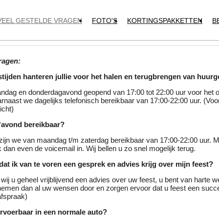
VEEL GESTELDE VRAGEN
FOTO'S
KORTINGSPAKKETTEN
B
ragen:
tijden hanteren jullie voor het halen en terugbrengen van huur
ndag en donderdagavond geopend van 17:00 tot 22:00 uur voor het 
rnaast we dagelijks telefonisch bereikbaar van 17:00-22:00 uur. (Voor
icht)
 s'avond bereikbaar?
zijn we van maandag t/m zaterdag bereikbaar van 17:00-22:00 uur. Mo
dan even de voicemail in. Wij bellen u zo snel mogelijk terug.
 dat ik van te voren een gesprek en advies krijg over mijn feest?
 wij u geheel vrijblijvend een advies over uw feest, u bent van harte 
emen dan al uw wensen door en zorgen ervoor dat u feest een succ
afspraak)
ervoerbaar in een normale auto?