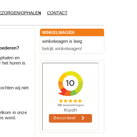
EZORGEN/OPHALEN
CONTACT
WINKELWAGEN
winkelwagen is leeg
goederen?
bekijk winkelwagen!
ophalen en
 het huren is
chten wij niet
welkom in onze
es word.