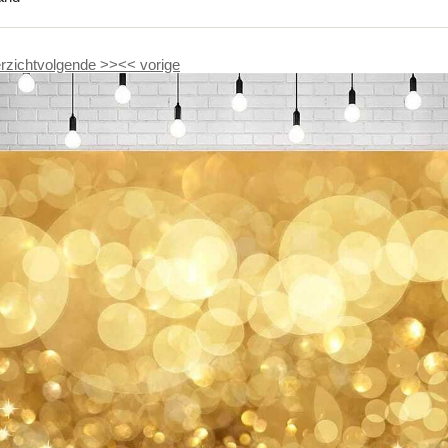
rzicht
volgende
>>
<<
vorige