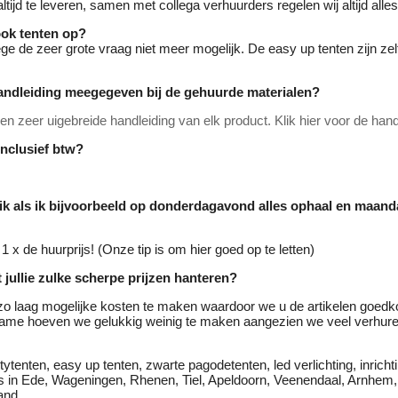
ltijd te leveren, samen met collega verhuurders regelen wij altijd alle
ook tenten op?
ge de zeer grote vraag niet meer mogelijk. De easy up tenten zijn zelf
andleiding meegegeven bij de gehuurde materialen?
n zeer uigebreide handleiding van elk product. Klik hier voor de hand
 inclusief btw?
 ik als ik bijvoorbeeld op donderdagavond alles ophaal en maa
1 x de huurprijs! (Onze tip is om hier goed op te letten)
 jullie zulke scherpe prijzen hanteren?
zo laag mogelijke kosten te maken waardoor we u de artikelen goed
ame hoeven we gelukkig weinig te maken aangezien we veel verhur
ytenten, easy up tenten, zwarte pagodetenten, led verlichting, inrichti
els in Ede, Wageningen, Rhenen, Tiel, Apeldoorn, Veenendaal, Arnhe
and