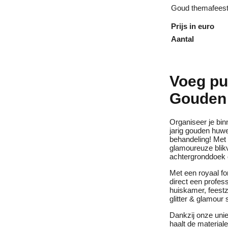
Goud themafeest
Prijs in euro
Aantal
Voeg pur
Gouden 
Organiseer je bin
jarig gouden huwe
behandeling! Met
glamoureuze blikv
achtergronddoek d
Met een royaal f
direct een profess
huiskamer, feestz
glitter & glamour 
Dankzij onze uni
haalt de material