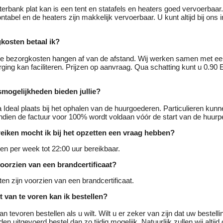
terbank plat kan is een tent en statafels en heaters goed vervoerbaar.
ntabel en de heaters zijn makkelijk vervoerbaar. U kunt altijd bij ons 
kosten betaal ik?
e bezorgkosten hangen af van de afstand. Wij werken samen met een
ging kan faciliteren. Prijzen op aanvraag. Qua schatting kunt u 0.90
smogelijkheden bieden jullie?
ia Ideal plaats bij het ophalen van de huurgoederen. Particulieren kunn
ndien de factuur voor 100% wordt voldaan vóór de start van de huurp
ereiken mocht ik bij het opzetten een vraag hebben?
agen per week tot 22:00 uur bereikbaar.
voorzien van een brandcertificaat?
ten zijn voorzien van een brandcertificaat.
t van te voren kan ik bestellen?
n tevoren bestellen als u wilt. Wilt u er zeker van zijn dat uw bestellin
en uitgevoerd bestel dan zo tijdig mogelijk. Natuurlijk zullen wij altij