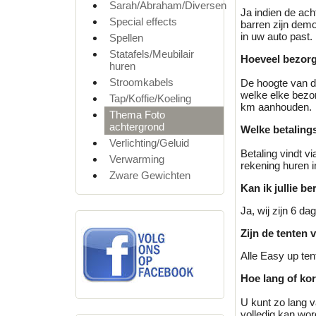
Sarah/Abraham/Diversen
Ja indien de ach
Special effects
barren zijn demo
in uw auto past.
Spellen
Statafels/Meubilair
Hoeveel bezorg
huren
Stroomkabels
De hoogte van d
welke elke bezor
Tap/Koffie/Koeling
km aanhouden.
Thema Foto
achtergrond
Welke betaling
Verlichting/Geluid
Betaling vindt v
Verwarming
rekening huren i
Zware Gewichten
Kan ik jullie b
Ja, wij zijn 6 d
Zijn de tenten 
Alle Easy up ten
Hoe lang of kor
U kunt zo lang va
volledig kan word