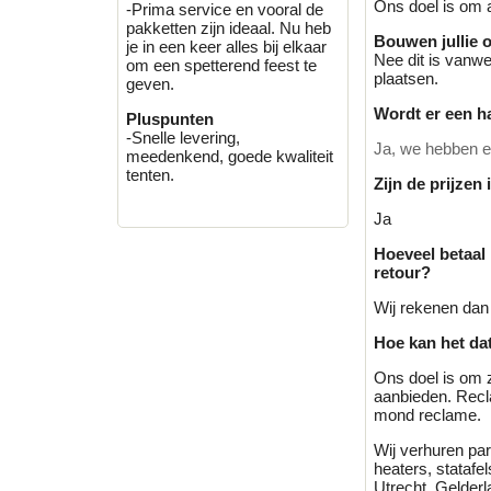
Ons doel is om a
-Prima service en vooral de
pakketten zijn ideaal. Nu heb
Bouwen jullie 
je in een keer alles bij elkaar
Nee dit is vanwe
om een spetterend feest te
plaatsen.
geven.
Wordt er een h
Pluspunten
-Snelle levering,
Ja, we hebben ee
meedenkend, goede kwaliteit
tenten.
Zijn de prijzen
Ja
Hoeveel betaal
retour?
Wij rekenen dan 
Hoe kan het dat
Ons doel is om 
aanbieden. Recl
mond reclame.
Wij verhuren part
heaters, stataf
Utrecht, Gelderl