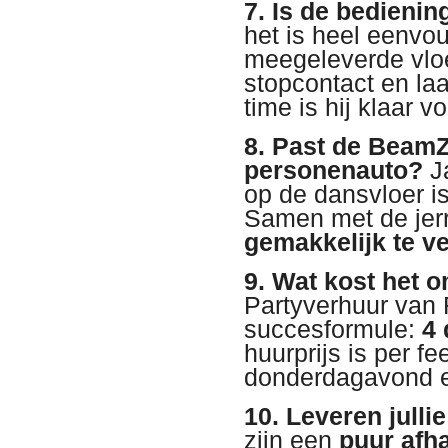
7. Is de bedienin
het is heel eenvou
meegeleverde vloei
stopcontact en l
time is hij klaar v
8. Past de Beam
personenauto?
Ja
op de dansvloer i
Samen met de jerry
gemakkelijk te v
9. Wat kost het 
Partyverhuur van R
succesformule:
4 
huurprijs is per f
donderdagavond e
10. Leveren julli
zijn een
puur afh