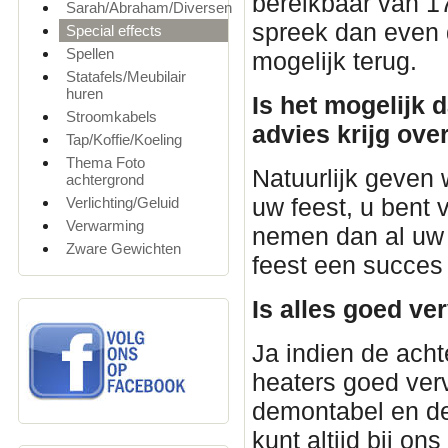
bereikbaar van 1
Sarah/Abraham/Diversen
spreek dan even d
Special effects
Spellen
mogelijk terug.
Statafels/Meubilair
huren
Is het mogelijk 
Stroomkabels
advies krijg ove
Tap/Koffie/Koeling
Thema Foto
Natuurlijk geven 
achtergrond
uw feest, u bent
Verlichting/Geluid
Verwarming
nemen dan al uw 
Zware Gewichten
feest een succes
Is alles goed ve
Ja indien de acht
heaters goed verv
demontabel en de
kunt altijd bij on