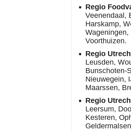
Regio Foodva
Veenendaal, B
Harskamp, W
Wageningen, N
Voorthuizen.
Regio Utrech
Leusden, Woud
Bunschoten-Sp
Nieuwegein, I
Maarssen, Br
Regio Utrech
Leersum, Door
Kesteren, Oph
Geldermalsen