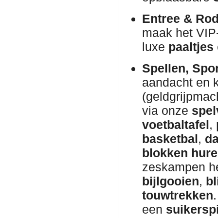
Entree & Rod
maak het VIP
luxe
paaltjes
Spellen, Spo
aandacht en 
(geldgrijpmac
via onze
spel
voetbaltafel
,
basketbal
,
da
blokken hur
zeskampen h
bijlgooien
,
bl
touwtrekken
een
suikersp