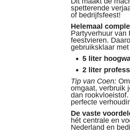
Dit maakt de mach
spetterende verjaar
of bedrijfsfeest!
Helemaal compleet
Partyverhuur van
feestvieren. Daar
gebruiksklaar met 
5 liter hoogw
2 liter profes
Tip van Coen:
Omd
omgaat, verbruik 
dan rookvloeistof
perfecte verhoudi
De vaste voordel
hét centrale en v
Nederland en bedi