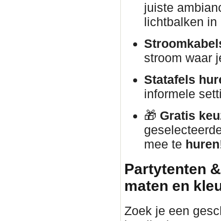
juiste ambian
lichtbalken i
Stroomkabels
stroom waar j
Statafels hur
informele sett
🎁
Gratis keu
geselecteerd
mee te
huren
Partytenten &
maten en kle
Zoek je een gesch