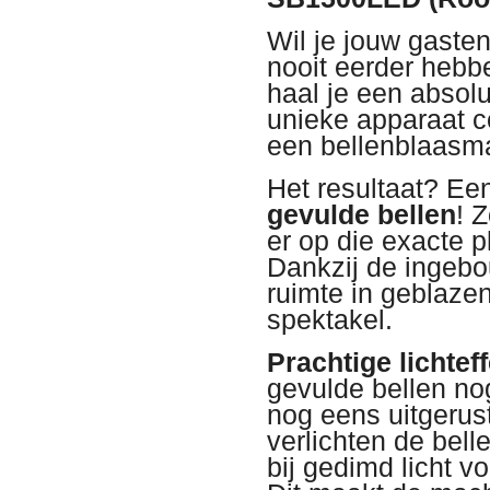
Wil je jouw gasten
nooit eerder heb
haal je een absolu
unieke apparaat c
een bellenblaasma
Het resultaat? E
gevulde bellen
! 
er op die exacte p
Dankzij de ingebo
ruimte in geblaze
spektakel.
Prachtige lichtef
gevulde bellen no
nog eens uitgerus
verlichten de bell
bij gedimd licht v