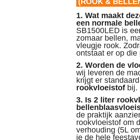
(ROOK & BELLE
1. Wat maakt dez
een normale bel
SB1500LED is ee
zomaar bellen, ma
vleugje rook. Zodr
ontstaat er op die
2. Worden de vlo
wij leveren de ma
krijgt er standaar
rookvloeistof
bij.
3. Is 2 liter rook
bellenblaasvloeist
de praktijk aanzie
rookvloeistof om 
verhouding (5L om
je de hele feesta