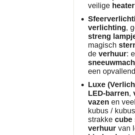
veilige
heater
Sfeerverlicht
verlichting
, 
streng lampj
magisch
ster
de
verhuur
: 
sneeuwmach
een opvallen
Luxe (Verlich
LED-barren
,
vazen
en veel
kubus / kubus
strakke
cube 
verhuur
van 