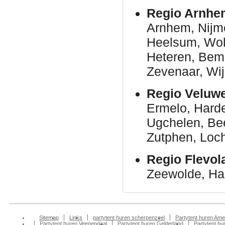
Regio Arnhe
Arnhem, Nijm
Heelsum, Wolf
Heteren, Bem
Zevenaar, Wij
Regio Veluwe
Ermelo, Harde
Ugchelen, Bee
Zutphen, Loc
Regio Flevo
Zeewolde, Har
Sitemap
Links
partytent huren scherpenzeel
Partytent huren Ame
Partytent huren Veenendaal
Partytent huren Gelderland
Partytent h