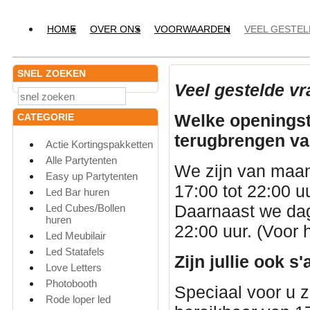
HOME
OVER ONS
VOORWAARDEN
VEEL GESTE
SNEL ZOEKEN
Veel gestelde vr
Welke openingsti
CATEGORIE
terugbrengen v
Actie Kortingspakketten
Alle Partytenten
We zijn van maa
Easy up Partytenten
17:00 tot 22:00 u
Led Bar huren
Daarnaast we dage
Led Cubes/Bollen
huren
22:00 uur. (Voor h
Led Meubilair
Led Statafels
Zijn jullie ook 
Love Letters
Photobooth
Speciaal voor u 
Rode loper led