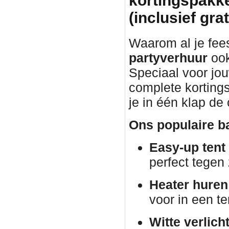
kortingspakke
(inclusief gra
Waarom al je fee
partyverhuur
ook
Speciaal voor jo
complete korting
je in één klap de
Ons populaire ba
Easy-up tent
perfect tegen
Heater huren
voor in een te
Witte verlich