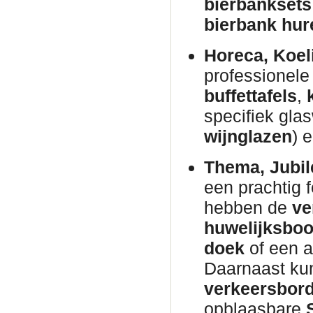
bierbanksets
bierbank hur
Horeca, Koel
professionel
buffettafels
,
specifiek glas
wijnglazen
) 
Thema, Jubil
een prachtig 
hebben de
ve
huwelijksbo
doek
of een 
Daarnaast kun
verkeersbor
opblaasbare