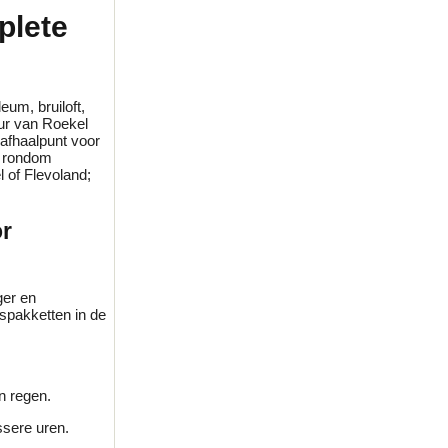
plete
eum, bruiloft,
uur van Roekel
e afhaalpunt voor
r rondom
l of Flevoland;
or
ger en
spakketten in de
n regen.
ssere uren.