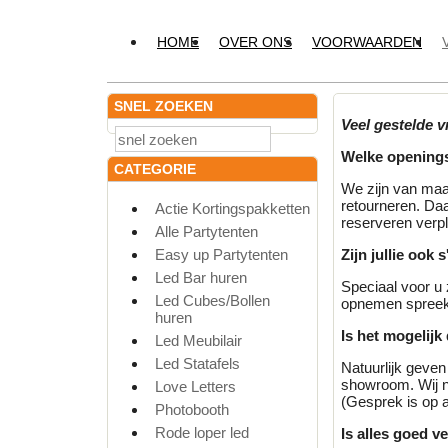
HOME
OVER ONS
VOORWAARDEN
SNEL ZOEKEN
Veel gestelde v
Welke openings
CATEGORIE
We zijn van maa
retourneren. Daa
Actie Kortingspakketten
reserveren verpl
Alle Partytenten
Easy up Partytenten
Zijn jullie ook
Led Bar huren
Speciaal voor u 
Led Cubes/Bollen
opnemen spreek 
huren
Is het mogelijk
Led Meubilair
Led Statafels
Natuurlijk geven
showroom. Wij n
Love Letters
(Gesprek is op 
Photobooth
Rode loper led
Is alles goed v