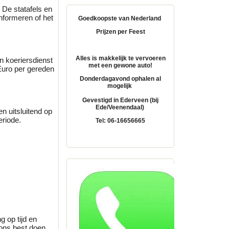
 De statafels en
informeren of het
Goedkoopste van Nederland
Prijzen per Feest
Alles is makkelijk te vervoeren
 koeriersdienst
met een gewone auto!
 Euro per gereden
Donderdagavond ophalen al
mogelijk
Gevestigd in Ederveen (bij
Ede/Veenendaal)
en uitsluitend op
eriode.
Tel: 06-16656665
g op tijd en
d ons best doen