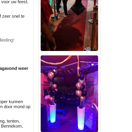
s voor uw feest.
 zeer snel te
leiding!
ndagavond weer
koper kunnen
en door mond op
ng, tenten,
m, Bennekom,