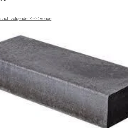
rzicht
volgende
>>
<<
vorige