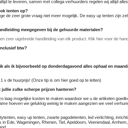
ltijd te leveren, samen met collega verhuurders regelen wij altijd alle
ook tenten op?
ge de zeer grote vraag niet meer mogelijk. De easy up tenten zijn zelf
andleiding meegegeven bij de gehuurde materialen?
n zeer uigebreide handleiding van elk product. Klik hier voor de hand
 inclusief btw?
 ik als ik bijvoorbeeld op donderdagavond alles ophaal en maa
1 x de huurprijs! (Onze tip is om hier goed op te letten)
 jullie zulke scherpe prijzen hanteren?
zo laag mogelijke kosten te maken waardoor we u de artikelen goed
ame hoeven we gelukkig weinig te maken aangezien we veel verhur
ytenten, easy up tenten, zwarte pagodetenten, led verlichting, inrichti
els in Ede, Wageningen, Rhenen, Tiel, Apeldoorn, Veenendaal, Arnhe
and