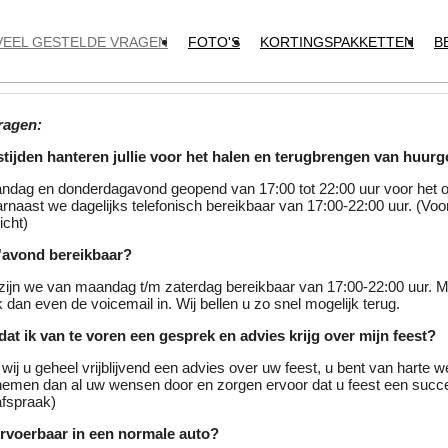
VEEL GESTELDE VRAGEN
FOTO'S
KORTINGSPAKKETTEN
B
ragen:
tijden hanteren jullie voor het halen en terugbrengen van huur
ndag en donderdagavond geopend van 17:00 tot 22:00 uur voor het 
rnaast we dagelijks telefonisch bereikbaar van 17:00-22:00 uur. (Voor
icht)
 s'avond bereikbaar?
zijn we van maandag t/m zaterdag bereikbaar van 17:00-22:00 uur. Mo
dan even de voicemail in. Wij bellen u zo snel mogelijk terug.
 dat ik van te voren een gesprek en advies krijg over mijn feest?
 wij u geheel vrijblijvend een advies over uw feest, u bent van harte 
emen dan al uw wensen door en zorgen ervoor dat u feest een succ
afspraak)
ervoerbaar in een normale auto?