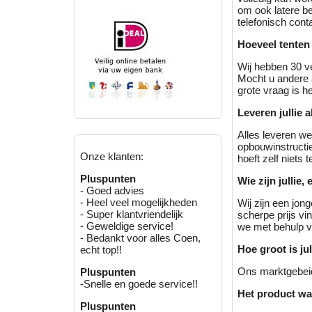
om ook latere be
telefonisch con
Hoeveel tenten 
Wij hebben 30 ve
Mocht u andere a
grote vraag is he
Leveren jullie 
Alles leveren we
opbouwinstructie
Onze klanten:
hoeft zelf niets t
Pluspunten
Wie zijn jullie, 
- Goed advies
- Heel veel mogelijkheden
Wij zijn een jon
- Super klantvriendelijk
scherpe prijs vi
- Geweldige service!
we met behulp va
- Bedankt voor alles Coen,
Hoe groot is ju
echt top!!
Ons marktgebeid
Pluspunten
-Snelle en goede service!!
Het product wat 
Pluspunten