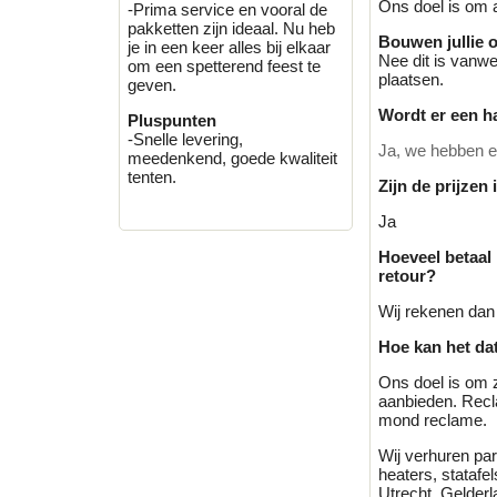
Ons doel is om a
-Prima service en vooral de
pakketten zijn ideaal. Nu heb
Bouwen jullie 
je in een keer alles bij elkaar
Nee dit is vanwe
om een spetterend feest te
plaatsen.
geven.
Wordt er een h
Pluspunten
-Snelle levering,
Ja, we hebben ee
meedenkend, goede kwaliteit
tenten.
Zijn de prijzen
Ja
Hoeveel betaal
retour?
Wij rekenen dan 
Hoe kan het dat
Ons doel is om 
aanbieden. Recl
mond reclame.
Wij verhuren part
heaters, stataf
Utrecht, Gelderl