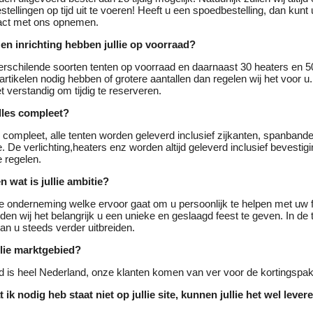
stellingen op tijd uit te voeren! Heeft u een spoedbestelling, dan kunt
tact met ons opnemen.
en inrichting hebben jullie op voorraad?
rschilende soorten tenten op voorraad en daarnaast 30 heaters en 50
rtikelen nodig hebben of grotere aantallen dan regelen wij het voor 
t verstandig om tijdig te reserveren.
alles compleet?
 compleet, alle tenten worden geleverd inclusief zijkanten, spanband
. De verlichting,heaters enz worden altijd geleverd inclusief bevestig
e regelen.
en wat is jullie ambitie?
ge onderneming welke ervoor gaat om u persoonlijk te helpen met uw 
nden wij het belangrijk u een unieke en geslaagd feest te geven. In de
n u steeds verder uitbreiden.
llie marktgebied?
 is heel Nederland, onze klanten komen van ver voor de kortingspak
ik nodig heb staat niet op jullie site, kunnen jullie het wel lever