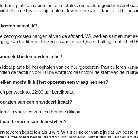
terbank plat kan is een tent en statafels en heaters goed vervoerbaar.
ntabel en de heaters zijn makkelijk vervoerbaar. U kunt altijd bij ons 
kosten betaal ik?
e bezorgkosten hangen af van de afstand. Wij werken samen met een
ging kan faciliteren. Prijzen op aanvraag. Qua schatting kunt u 0.90
smogelijkheden bieden jullie?
ia Ideal plaats bij het ophalen van de huurgoederen. Particulieren kunn
ndien de factuur voor 100% wordt voldaan vóór de start van de huurp
ereiken mocht ik bij het opzetten een vraag hebben?
agen per week tot 22:00 uur bereikbaar.
voorzien van een brandcertificaat?
ten zijn voorzien van een brandcertificaat.
t van te voren kan ik bestellen?
n tevoren bestellen als u wilt. Wilt u er zeker van zijn dat uw bestellin
en uitgevoerd bestel dan zo tijdig mogelijk. Natuurlijk zullen wij altij