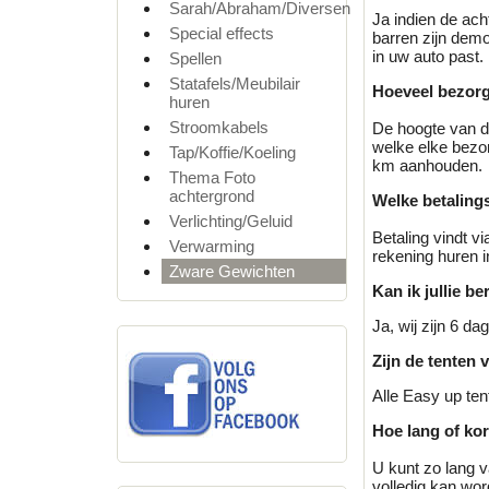
Sarah/Abraham/Diversen
Ja indien de ach
Special effects
barren zijn demo
in uw auto past.
Spellen
Statafels/Meubilair
Hoeveel bezorg
huren
Stroomkabels
De hoogte van d
welke elke bezor
Tap/Koffie/Koeling
km aanhouden.
Thema Foto
achtergrond
Welke betaling
Verlichting/Geluid
Betaling vindt v
Verwarming
rekening huren i
Zware Gewichten
Kan ik jullie b
Ja, wij zijn 6 d
Zijn de tenten 
Alle Easy up ten
Hoe lang of kor
U kunt zo lang va
volledig kan word