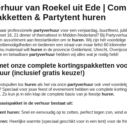
rhuur van Roekel uit Ede | Com
kketten & Partytent huren
naar professionele
partyverhuur
voor een verjaardag, buurtfeest, jubil
weet 16, 21 dinner of themafeest in Midden-Nederland? Bij Partyverh
m assortiment aan feestartikelen om te
huren
. Wij zijn hét voordelig
stbenodigdheden en bedienen een straal van maar liefst 60 kilomete
nu materiaal wilt
huren
in de provincie Gelderland, Utrecht, Overijsse
e en betaalbare
partyverhuur
hebben wij alles wat je nodig hebt!
et onze complete kortingspakketten vo
ur (inclusief gratis keuze!)
estspullen los
huren
als het via onze
partyverhuur
ook veel voordeli
? Speciaal voor jouw feest of evenement hebben we complete korting
 Zo kun je in één klap de complete basis van je feestje
huren
.
asispakket in de verhuur bestaat uit:
ent huren:
Snel en eenvoudig op te zetten, perfect tegen zon, wind e
ren:
Heerlijke warmte (speciaal geschikt voor in een tent) voor de fri