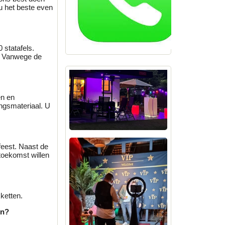
 u het beste even
 statafels.
u. Vanwege de
en en
ingsmateriaal. U
feest. Naast de
 toekomst willen
ketten.
en?