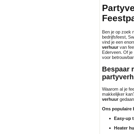
Partyve
Feestpa
Ben je op zoek 
bedrijfsfeest, S
vind je een enor
verhuur
van fee
Ederveen. Of je 
voor betrouwbar
Bespaar m
partyverhu
Waarom al je fe
makkelijker kan
verhuur
gedaan.
Ons populaire b
Easy-up t
Heater hu