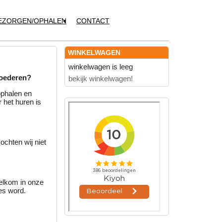
EZORGEN/OPHALEN
CONTACT
WINKELWAGEN
winkelwagen is leeg
goederen?
bekijk winkelwagen!
ophalen en
 het huren is
chten wij niet
welkom in onze
es word.