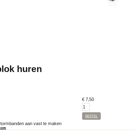
blok huren
€
7,50
BESTEL
stormbanden aan vast te maken
com