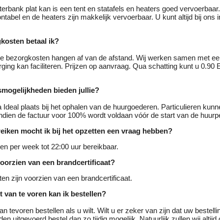
terbank plat kan is een tent en statafels en heaters goed vervoerbaar.
ntabel en de heaters zijn makkelijk vervoerbaar. U kunt altijd bij ons 
kosten betaal ik?
e bezorgkosten hangen af van de afstand. Wij werken samen met een
ging kan faciliteren. Prijzen op aanvraag. Qua schatting kunt u 0.90
smogelijkheden bieden jullie?
ia Ideal plaats bij het ophalen van de huurgoederen. Particulieren kunn
ndien de factuur voor 100% wordt voldaan vóór de start van de huurp
ereiken mocht ik bij het opzetten een vraag hebben?
agen per week tot 22:00 uur bereikbaar.
voorzien van een brandcertificaat?
ten zijn voorzien van een brandcertificaat.
t van te voren kan ik bestellen?
n tevoren bestellen als u wilt. Wilt u er zeker van zijn dat uw bestellin
en uitgevoerd bestel dan zo tijdig mogelijk. Natuurlijk zullen wij altij