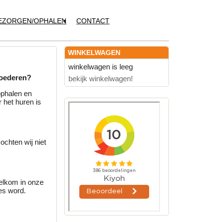
EZORGEN/OPHALEN
CONTACT
WINKELWAGEN
winkelwagen is leeg
goederen?
bekijk winkelwagen!
ophalen en
 het huren is
chten wij niet
welkom in onze
es word.