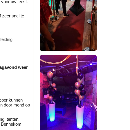
s voor uw feest.
 zeer snel te
leiding!
ndagavond weer
koper kunnen
en door mond op
ng, tenten,
m, Bennekom,