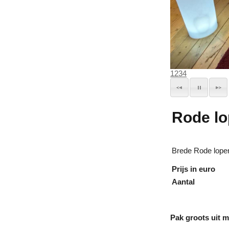
1
2
3
4
Rode lo
Brede Rode loper
Prijs in euro
Aantal
Pak groots uit m