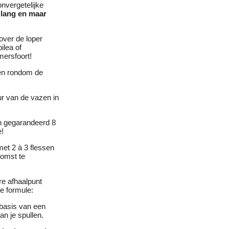
nvergetelijke
 lang en maar
over de loper
ilea of
ersfoort!
en rondom de
r van de vazen in
n gegarandeerd 8
e!
met 2 à 3 flessen
komst te
re afhaalpunt
te formule:
 basis van een
an je spullen.