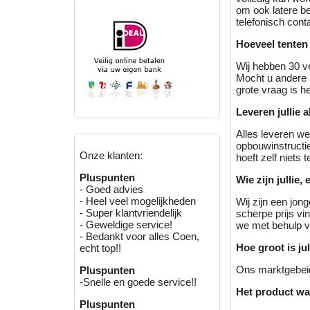
om ook latere be
telefonisch con
Hoeveel tenten 
Wij hebben 30 ve
Mocht u andere a
grote vraag is he
Leveren jullie 
Alles leveren we
opbouwinstructie
Onze klanten:
hoeft zelf niets t
Pluspunten
Wie zijn jullie, 
- Goed advies
- Heel veel mogelijkheden
Wij zijn een jon
- Super klantvriendelijk
scherpe prijs vi
- Geweldige service!
we met behulp va
- Bedankt voor alles Coen,
Hoe groot is ju
echt top!!
Ons marktgebeid
Pluspunten
-Snelle en goede service!!
Het product wat 
Pluspunten