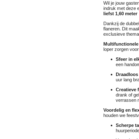
Wil je jouw gaste
indruk met deze 
liefst 1,60 meter
Dankzij de dubbel
flaneren. Dit maak
exclusieve thema
Multifunctionele
loper zorgen voor
Sfeer in el
een handomd
Draadloos
uur lang br
Creatieve 
drank of geb
verrassen 
Voordelig en fle
houden we feestvi
Scherpe ta
huurperiod