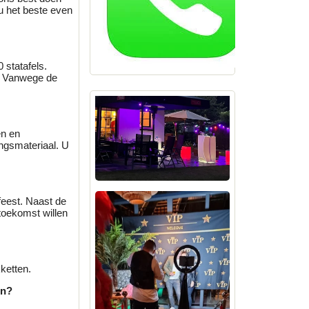
 u het beste even
 statafels.
u. Vanwege de
en en
ingsmateriaal. U
feest. Naast de
 toekomst willen
ketten.
en?