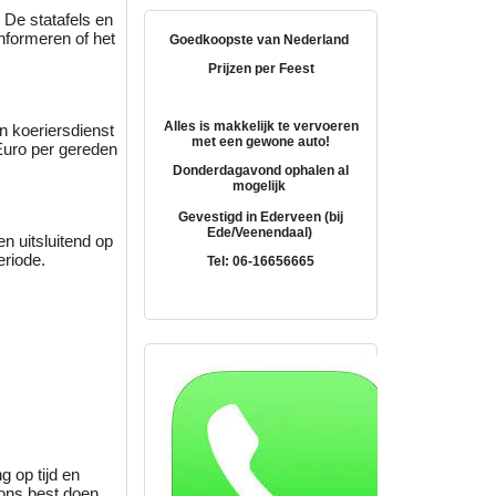
 De statafels en
informeren of het
Goedkoopste van Nederland
Prijzen per Feest
Alles is makkelijk te vervoeren
 koeriersdienst
met een gewone auto!
 Euro per gereden
Donderdagavond ophalen al
mogelijk
Gevestigd in Ederveen (bij
Ede/Veenendaal)
en uitsluitend op
eriode.
Tel: 06-16656665
g op tijd en
d ons best doen