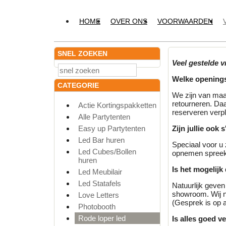
HOME
OVER ONS
VOORWAARDEN
SNEL ZOEKEN
Veel gestelde v
Welke openings
CATEGORIE
We zijn van maa
retourneren. Daa
Actie Kortingspakketten
reserveren verpl
Alle Partytenten
Easy up Partytenten
Zijn jullie ook
Led Bar huren
Speciaal voor u 
Led Cubes/Bollen
opnemen spreek 
huren
Is het mogelijk
Led Meubilair
Led Statafels
Natuurlijk geven
showroom. Wij n
Love Letters
(Gesprek is op 
Photobooth
Rode loper led
Is alles goed v