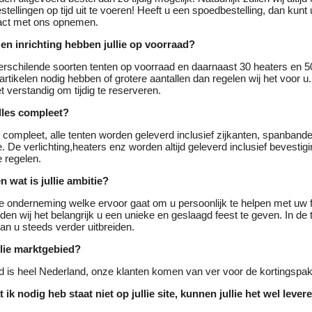
stellingen op tijd uit te voeren! Heeft u een spoedbestelling, dan kunt
tact met ons opnemen.
en inrichting hebben jullie op voorraad?
rschilende soorten tenten op voorraad en daarnaast 30 heaters en 50
rtikelen nodig hebben of grotere aantallen dan regelen wij het voor 
t verstandig om tijdig te reserveren.
alles compleet?
 compleet, alle tenten worden geleverd inclusief zijkanten, spanband
. De verlichting,heaters enz worden altijd geleverd inclusief bevestig
e regelen.
en wat is jullie ambitie?
ge onderneming welke ervoor gaat om u persoonlijk te helpen met uw 
nden wij het belangrijk u een unieke en geslaagd feest te geven. In de
n u steeds verder uitbreiden.
llie marktgebied?
 is heel Nederland, onze klanten komen van ver voor de kortingspak
ik nodig heb staat niet op jullie site, kunnen jullie het wel lever