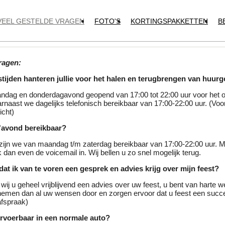
VEEL GESTELDE VRAGEN
FOTO'S
KORTINGSPAKKETTEN
B
ragen:
tijden hanteren jullie voor het halen en terugbrengen van huur
ndag en donderdagavond geopend van 17:00 tot 22:00 uur voor het 
rnaast we dagelijks telefonisch bereikbaar van 17:00-22:00 uur. (Voor
icht)
 s'avond bereikbaar?
zijn we van maandag t/m zaterdag bereikbaar van 17:00-22:00 uur. Mo
dan even de voicemail in. Wij bellen u zo snel mogelijk terug.
 dat ik van te voren een gesprek en advies krijg over mijn feest?
 wij u geheel vrijblijvend een advies over uw feest, u bent van harte 
emen dan al uw wensen door en zorgen ervoor dat u feest een succ
afspraak)
ervoerbaar in een normale auto?