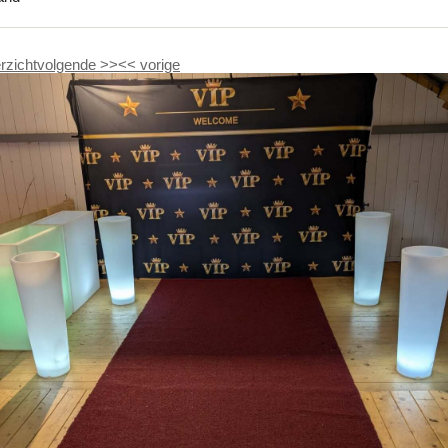
rzicht
volgende
>>
<<
vorige