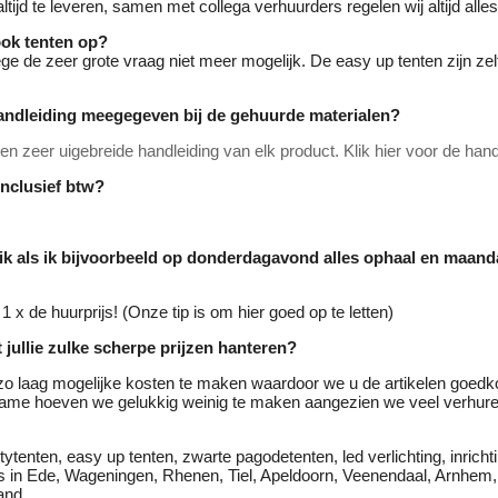
ltijd te leveren, samen met collega verhuurders regelen wij altijd alle
ook tenten op?
ge de zeer grote vraag niet meer mogelijk. De easy up tenten zijn zelf
andleiding meegegeven bij de gehuurde materialen?
n zeer uigebreide handleiding van elk product. Klik hier voor de hand
 inclusief btw?
 ik als ik bijvoorbeeld op donderdagavond alles ophaal en maa
1 x de huurprijs! (Onze tip is om hier goed op te letten)
 jullie zulke scherpe prijzen hanteren?
zo laag mogelijke kosten te maken waardoor we u de artikelen goed
ame hoeven we gelukkig weinig te maken aangezien we veel verhur
ytenten, easy up tenten, zwarte pagodetenten, led verlichting, inrichti
els in Ede, Wageningen, Rhenen, Tiel, Apeldoorn, Veenendaal, Arnhe
and