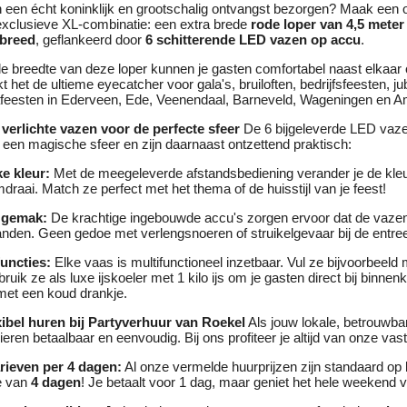
n een écht koninklijk en grootschalig ontvangst bezorgen? Maak een o
exclusieve XL-combinatie: een extra brede
rode loper van 4,5 meter
 breed
, geflankeerd door
6 schitterende LED vazen op accu
.
e breedte van deze loper kunnen je gasten comfortabel naast elkaar 
t het de ultieme eyecatcher voor gala's, bruiloften, bedrijfsfeesten, jub
feesten in Ederveen, Ede, Veenendaal, Barneveld, Wageningen en Am
 verlichte vazen voor de perfecte sfeer
De 6 bijgeleverde LED vaz
 een magische sfeer en zijn daarnaast ontzettend praktisch:
ke kleur:
Met de meegeleverde afstandsbediening verander je de kleu
raai. Match ze perfect met het thema of de huisstijl van je feest!
 gemak:
De krachtige ingebouwde accu's zorgen ervoor dat de vaze
anden. Geen gedoe met verlengsnoeren of struikelgevaar bij de entre
functies:
Elke vaas is multifunctioneel inzetbaar. Vul ze bijvoorbeeld 
ruik ze als luxe ijskoeler met 1 kilo ijs om je gasten direct bij binnen
met een koud drankje.
xibel huren bij Partyverhuur van Roekel
Als jouw lokale, betrouwba
eren betaalbaar en eenvoudig. Bij ons profiteer je altijd van onze vas
rieven per 4 dagen:
Al onze vermelde huurprijzen zijn standaard op
e van
4 dagen
! Je betaalt voor 1 dag, maar geniet het hele weekend v