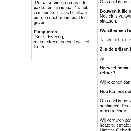
Ons doel is om a
-Prima service en vooral de
pakketten zijn ideaal. Nu heb
Bouwen jullie 
je in een keer alles bij elkaar
Nee dit is vanwe
om een spetterend feest te
plaatsen.
geven.
Wordt er een h
Pluspunten
-Snelle levering,
Ja, we hebben ee
meedenkend, goede kwaliteit
tenten.
Zijn de prijzen
Ja
Hoeveel betaal
retour?
Wij rekenen dan 
Hoe kan het dat
Ons doel is om 
aanbieden. Recl
mond reclame.
Wij verhuren part
heaters, stataf
Utrecht, Gelderl