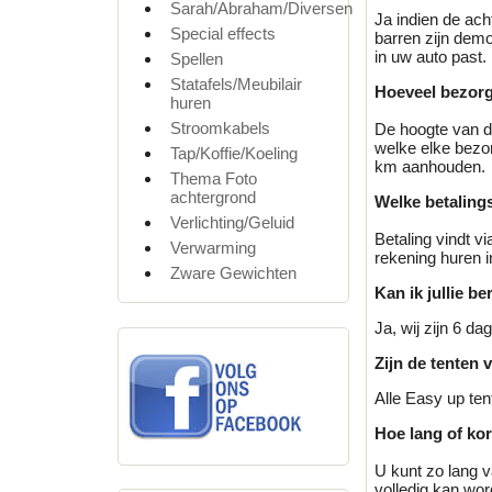
Sarah/Abraham/Diversen
Ja indien de ach
Special effects
barren zijn demo
in uw auto past.
Spellen
Statafels/Meubilair
Hoeveel bezorg
huren
Stroomkabels
De hoogte van d
welke elke bezor
Tap/Koffie/Koeling
km aanhouden.
Thema Foto
achtergrond
Welke betaling
Verlichting/Geluid
Betaling vindt v
Verwarming
rekening huren i
Zware Gewichten
Kan ik jullie b
Ja, wij zijn 6 d
Zijn de tenten 
Alle Easy up ten
Hoe lang of kor
U kunt zo lang va
volledig kan word