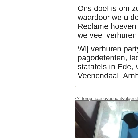
Ons doel is om z
waardoor we u de
Reclame hoeven 
we veel verhure
Wij verhuren part
pagodetenten, led 
statafels in Ede,
Veenendaal, Arn
<<
terug naar overzicht
volgend