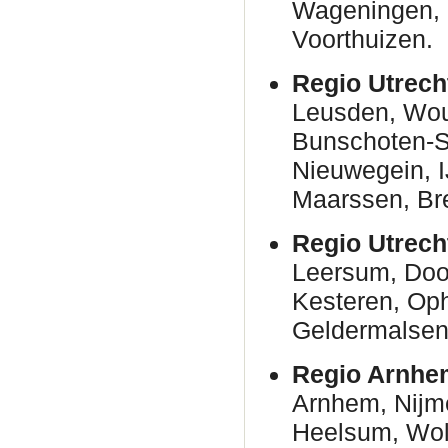
Wageningen, N
Voorthuizen.
Regio Utrech
Leusden, Woud
Bunschoten-Sp
Nieuwegein, I
Maarssen, Br
Regio Utrech
Leersum, Door
Kesteren, Oph
Geldermalsen
Regio Arnhe
Arnhem, Nijm
Heelsum, Wolf