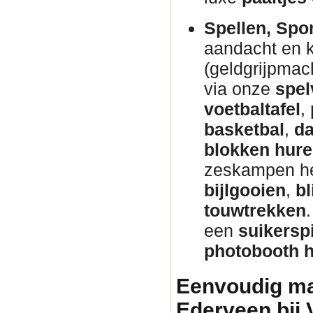
Spellen, Spo
aandacht en 
(geldgrijpmac
via onze
spel
voetbaltafel
,
basketbal
,
da
blokken hur
zeskampen h
bijlgooien
,
bl
touwtrekken
een
suikersp
photobooth 
Eenvoudig mat
Ederveen bij