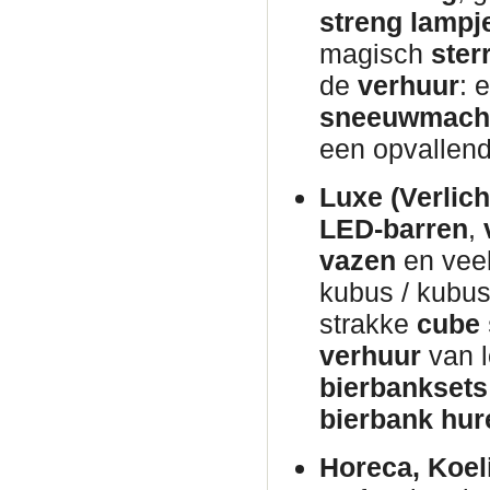
streng lampj
magisch
ster
de
verhuur
: 
sneeuwmach
een opvallen
Luxe (Verlich
LED-barren
,
vazen
en veel
kubus / kubus
strakke
cube 
verhuur
van 
bierbanksets
bierbank hur
Horeca, Koel