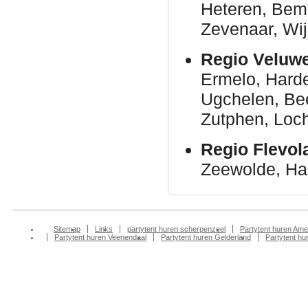
Heteren, Bem
Zevenaar, Wij
Regio Veluwe
Ermelo, Harde
Ugchelen, Bee
Zutphen, Loc
Regio Flevo
Zeewolde, Har
Sitemap
Links
partytent huren scherpenzeel
Partytent huren Ame
Partytent huren Veenendaal
Partytent huren Gelderland
Partytent h