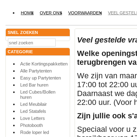
HOME
OVER ONS
VOORWAARDEN
VEEL GESTE
SNEL ZOEKEN
Veel gestelde vr
Welke openingsti
CATEGORIE
terugbrengen v
Actie Kortingspakketten
Alle Partytenten
We zijn van maa
Easy up Partytenten
17:00 tot 22:00 u
Led Bar huren
Daarnaast we dage
Led Cubes/Bollen
huren
22:00 uur. (Voor h
Led Meubilair
Led Statafels
Zijn jullie ook 
Love Letters
Photobooth
Speciaal voor u 
Rode loper led