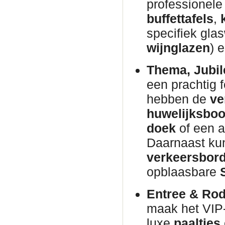
professionel
buffettafels
,
specifiek glas
wijnglazen
) 
Thema, Jubil
een prachtig 
hebben de
ve
huwelijksbo
doek
of een 
Daarnaast kun
verkeersbor
opblaasbare
Entree & Rod
maak het VIP
luxe
paaltjes