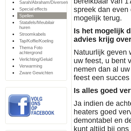
bereikbaar van 1
Sarah/Abraham/Diversen
spreek dan even d
Special effects
Spellen
mogelijk terug.
Statafels/Meubilair
huren
Is het mogelijk 
Stroomkabels
advies krijg ove
Tap/Koffie/Koeling
Thema Foto
Natuurlijk geven 
achtergrond
uw feest, u bent
Verlichting/Geluid
Verwarming
nemen dan al uw 
Zware Gewichten
feest een succes
Is alles goed ve
Ja indien de acht
heaters goed verv
demontabel en de
kunt altijd bij on