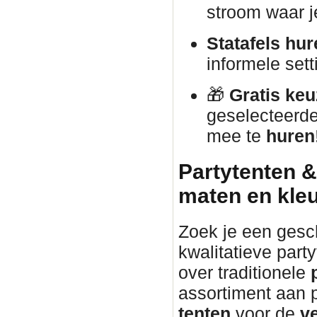
stroom waar j
Statafels hur
informele sett
🎁
Gratis keu
geselecteerd
mee te
huren
Partytenten &
maten en kle
Zoek je een gesch
kwalitatieve part
over traditionele
assortiment aan 
tenten
voor de
v