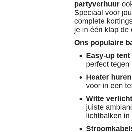
partyverhuur
ook
Speciaal voor jo
complete korting
je in één klap de
Ons populaire ba
Easy-up tent
perfect tegen
Heater huren
voor in een te
Witte verlich
juiste ambian
lichtbalken i
Stroomkabels