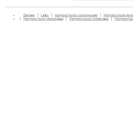
Sitemap
Links
partytent huren scherpenzeel
Partytent huren Ame
Partytent huren Veenendaal
Partytent huren Gelderland
Partytent h