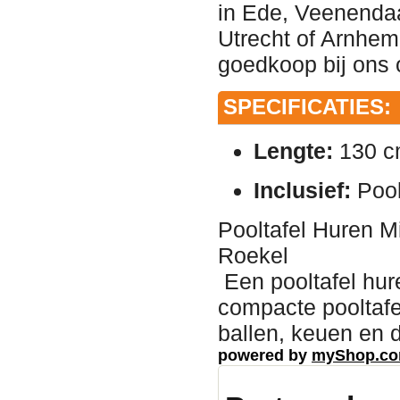
in Ede, Veenendaa
Utrecht of Arnhem;
goedkoop bij ons 
SPECIFICATIES:
Lengte:
130 c
Inclusief:
Poolt
Pooltafel Huren M
Roekel
Een pooltafel hur
compacte pooltafe
ballen, keuen en d
powered by
myShop.c