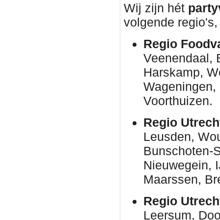
Wij zijn hét
party
volgende regio's,
Regio Foodva
Veenendaal, B
Harskamp, W
Wageningen, N
Voorthuizen.
Regio Utrech
Leusden, Woud
Bunschoten-Sp
Nieuwegein, I
Maarssen, Br
Regio Utrech
Leersum, Door