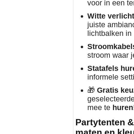
voor in een te
Witte verlich
juiste ambian
lichtbalken i
Stroomkabels
stroom waar j
Statafels hur
informele sett
🎁
Gratis keu
geselecteerd
mee te
huren
Partytenten &
maten en kle