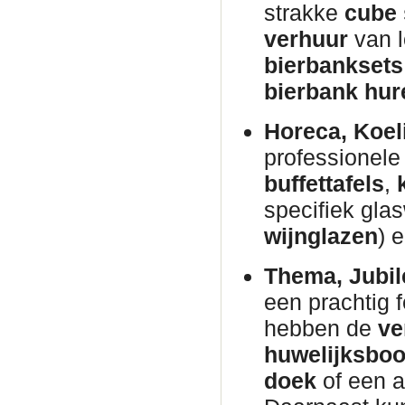
strakke
cube 
verhuur
van 
bierbanksets
bierbank hur
Horeca, Koel
professionel
buffettafels
,
specifiek glas
wijnglazen
) 
Thema, Jubil
een prachtig 
hebben de
ve
huwelijksbo
doek
of een 