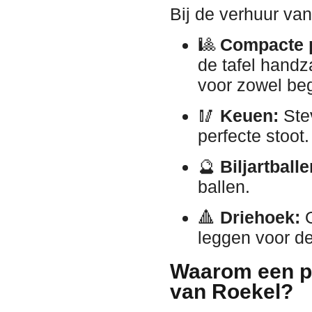
Bij de verhuur van
🎱
Compacte p
de tafel handz
voor zowel beg
🥢
Keuen:
Stev
perfecte stoot.
🔮
Biljartball
ballen.
🔺
Driehoek:
O
leggen voor de
Waarom een po
van Roekel?