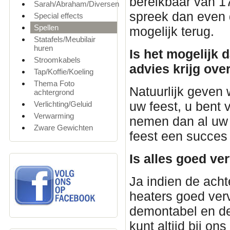
bereikbaar van 1
Sarah/Abraham/Diversen
spreek dan even d
Special effects
Spellen
mogelijk terug.
Statafels/Meubilair
huren
Is het mogelijk 
Stroomkabels
advies krijg ove
Tap/Koffie/Koeling
Thema Foto
Natuurlijk geven 
achtergrond
uw feest, u bent
Verlichting/Geluid
Verwarming
nemen dan al uw 
Zware Gewichten
feest een succes
Is alles goed ve
Ja indien de acht
heaters goed verv
demontabel en de
kunt altijd bij on