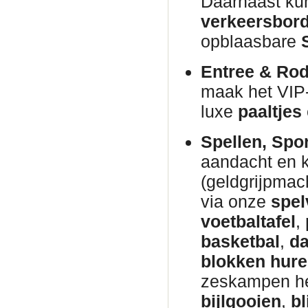
Daarnaast kun
verkeersbor
opblaasbare
Entree & Rod
maak het VIP
luxe
paaltjes
Spellen, Spo
aandacht en 
(geldgrijpmac
via onze
spel
voetbaltafel
,
basketbal
,
da
blokken hur
zeskampen h
bijlgooien
,
bl