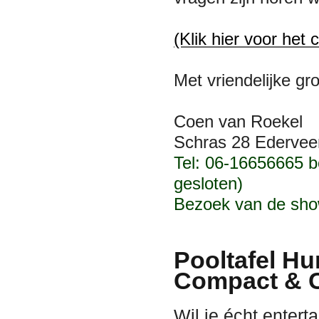
(Klik hier voor het 
Met vriendelijke gro
Coen van Roekel
Schras 28 Ederveen
T
el: 06-16656665 b
gesloten)
Bezoek van de sho
Pooltafel Hu
Compact & C
Wil je écht enter