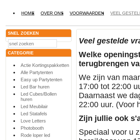
HOME
OVER ONS
VOORWAARDEN
VEEL GESTE
SNEL ZOEKEN
Veel gestelde vr
Welke openingsti
CATEGORIE
terugbrengen v
Actie Kortingspakketten
Alle Partytenten
We zijn van maa
Easy up Partytenten
17:00 tot 22:00 u
Led Bar huren
Daarnaast we dage
Led Cubes/Bollen
huren
22:00 uur. (Voor h
Led Meubilair
Led Statafels
Zijn jullie ook 
Love Letters
Photobooth
Speciaal voor u 
Rode loper led