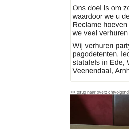
Ons doel is om z
waardoor we u de
Reclame hoeven 
we veel verhure
Wij verhuren part
pagodetenten, led 
statafels in Ede,
Veenendaal, Arn
<<
terug naar overzicht
volgend