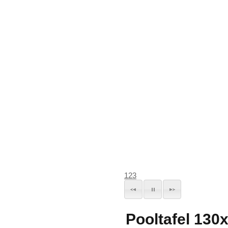
1
2
3
Pooltafel 130