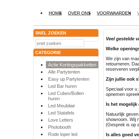
HOME
OVER ONS
VOORWAARDEN
SNEL ZOEKEN
Veel gestelde v
Welke openings
CATEGORIE
We zijn van maa
retourneren. Daa
Actie Kortingspakketten
reserveren verpl
Alle Partytenten
Easy up Partytenten
Zijn jullie ook
Led Bar huren
Speciaal voor u 
Led Cubes/Bollen
opnemen spreek 
huren
Is het mogelijk
Led Meubilair
Led Statafels
Natuurlijk geven
showroom. Wij n
Love Letters
(Gesprek is op 
Photobooth
Rode loper led
Is alles goed v