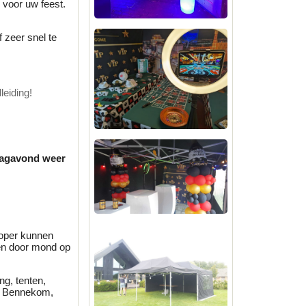
s voor uw feest.
 zeer snel te
leiding!
ndagavond weer
koper kunnen
en door mond op
ng, tenten,
m, Bennekom,