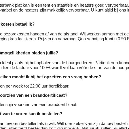
terbank plat kan is een tent en statafels en heaters goed vervoerbaar.
ntabel en de heaters zijn makkelijk vervoerbaar. U kunt altijd bij ons 
kosten betaal ik?
e bezorgkosten hangen af van de afstand. Wij werken samen met een
ging kan faciliteren. Prijzen op aanvraag. Qua schatting kunt u 0.90
smogelijkheden bieden jullie?
ia Ideal plaats bij het ophalen van de huurgoederen. Particulieren kunn
ndien de factuur voor 100% wordt voldaan vóór de start van de huurp
ereiken mocht ik bij het opzetten een vraag hebben?
agen per week tot 22:00 uur bereikbaar.
voorzien van een brandcertificaat?
ten zijn voorzien van een brandcertificaat.
t van te voren kan ik bestellen?
n tevoren bestellen als u wilt. Wilt u er zeker van zijn dat uw bestellin
en uitgevoerd bestel dan zo tijdig mogelijk. Natuurlijk zullen wij altij