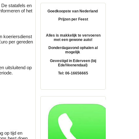
 De statafels en
informeren of het
Goedkoopste van Nederland
Prijzen per Feest
Alles is makkelijk te vervoeren
 koeriersdienst
met een gewone auto!
 Euro per gereden
Donderdagavond ophalen al
mogelijk
Gevestigd in Ederveen (bij
Ede/Veenendaal)
en uitsluitend op
eriode.
Tel: 06-16656665
g op tijd en
d ons best doen