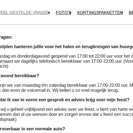
VEEL GESTELDE VRAGEN
FOTO'S
KORTINGSPAKKETTEN
B
ragen:
tijden hanteren jullie voor het halen en terugbrengen van huur
ndag en donderdagavond geopend van 17:00 tot 22:00 uur voor het 
rnaast we dagelijks telefonisch bereikbaar van 17:00-22:00 uur. (Voor
icht)
 s'avond bereikbaar?
zijn we van maandag t/m zaterdag bereikbaar van 17:00-22:00 uur. Mo
dan even de voicemail in. Wij bellen u zo snel mogelijk terug.
 dat ik van te voren een gesprek en advies krijg over mijn feest?
 wij u geheel vrijblijvend een advies over uw feest, u bent van harte 
emen dan al uw wensen door en zorgen ervoor dat u feest een succ
afspraak)
ervoerbaar in een normale auto?