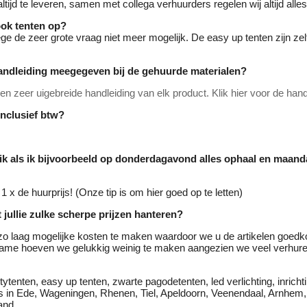
ltijd te leveren, samen met collega verhuurders regelen wij altijd alle
ook tenten op?
ge de zeer grote vraag niet meer mogelijk. De easy up tenten zijn zelf
andleiding meegegeven bij de gehuurde materialen?
n zeer uigebreide handleiding van elk product. Klik hier voor de hand
 inclusief btw?
 ik als ik bijvoorbeeld op donderdagavond alles ophaal en maa
1 x de huurprijs! (Onze tip is om hier goed op te letten)
 jullie zulke scherpe prijzen hanteren?
zo laag mogelijke kosten te maken waardoor we u de artikelen goed
ame hoeven we gelukkig weinig te maken aangezien we veel verhur
ytenten, easy up tenten, zwarte pagodetenten, led verlichting, inrichti
els in Ede, Wageningen, Rhenen, Tiel, Apeldoorn, Veenendaal, Arnhe
and