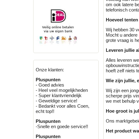
om ook latere be
telefonisch con
Hoeveel tenten 
Wij hebben 30 ve
Mocht u andere a
grote vraag is he
Leveren jullie 
Alles leveren we
opbouwinstructie
Onze klanten:
hoeft zelf niets t
Pluspunten
Wie zijn jullie, 
- Goed advies
- Heel veel mogelijkheden
Wij zijn een jon
- Super klantvriendelijk
scherpe prijs vi
- Geweldige service!
we met behulp va
- Bedankt voor alles Coen,
Hoe groot is ju
echt top!!
Ons marktgebeid
Pluspunten
-Snelle en goede service!!
Het product wat 
Pluspunten