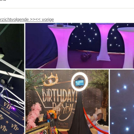
rzicht
volgende
>>
<<
vorige