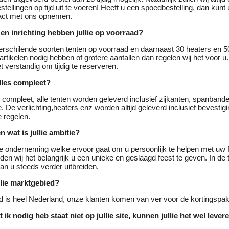
stellingen op tijd uit te voeren! Heeft u een spoedbestelling, dan kunt
tact met ons opnemen.
en inrichting hebben jullie op voorraad?
rschilende soorten tenten op voorraad en daarnaast 30 heaters en 50
rtikelen nodig hebben of grotere aantallen dan regelen wij het voor 
t verstandig om tijdig te reserveren.
alles compleet?
 compleet, alle tenten worden geleverd inclusief zijkanten, spanband
. De verlichting,heaters enz worden altijd geleverd inclusief bevestig
e regelen.
en wat is jullie ambitie?
ge onderneming welke ervoor gaat om u persoonlijk te helpen met uw 
nden wij het belangrijk u een unieke en geslaagd feest te geven. In de
n u steeds verder uitbreiden.
llie marktgebied?
 is heel Nederland, onze klanten komen van ver voor de kortingspak
ik nodig heb staat niet op jullie site, kunnen jullie het wel lever