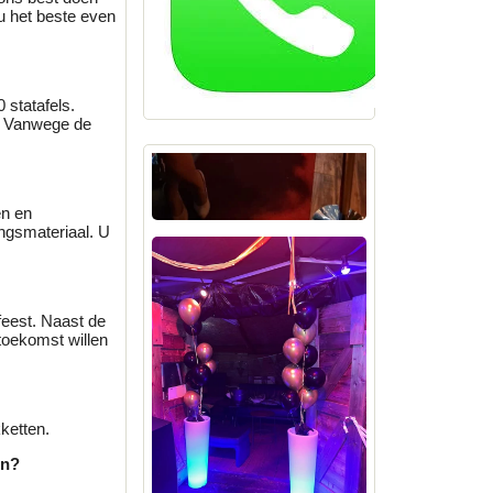
 u het beste even
 statafels.
u. Vanwege de
en en
ingsmateriaal. U
feest. Naast de
 toekomst willen
ketten.
en?