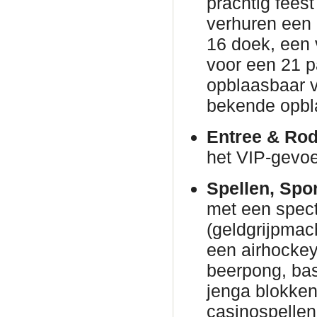
prachtig fees
verhuren een
16 doek, een 
voor een 21 p
opblaasbaar v
bekende opbl
Entree & Rod
het VIP-gevoe
Spellen, Spo
met een spec
(geldgrijpmac
een airhockeyt
beerpong, bas
jenga blokke
casinospellen 