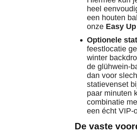
heel eenvoudi
een houten bal
onze
Easy Up
Optionele stat
feestlocatie g
winter backdrop
de glühwein-ba
dan voor slech
statievenset b
paar minuten k
combinatie m
een écht VIP-
De vaste voor