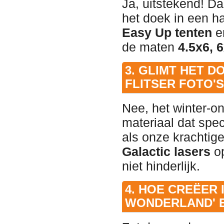
Ja, uitstekend! D
het doek in een h
Easy Up tenten
e
de maten
4.5x6, 
3. GLIMT HET 
FLITSER FOTO
Nee, het winter-o
materiaal dat spec
als onze krachtig
Galactic lasers
op
niet hinderlijk.
4. HOE CREËER 
WONDERLAND' E