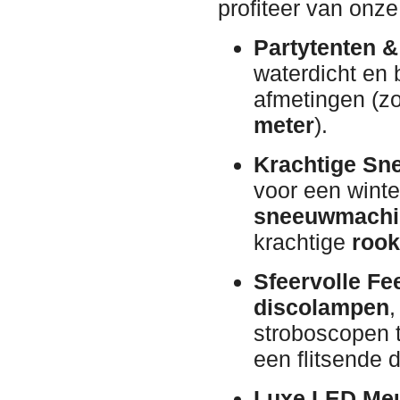
profiteer van onze
Partytenten &
waterdicht en 
afmetingen (z
meter
).
Krachtige Sn
voor een wint
sneeuwmachi
krachtige
roo
Sfeervolle Fee
discolampen
,
stroboscopen 
een flitsende 
Luxe LED Meu