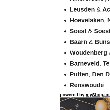
Leusden
&
Ac
Hoevelaken
,
Soest
&
Soes
Baarn
&
Buns
Woudenberg
Barneveld
,
Te
Putten
,
Den D
Renswoude
powered by
myShop.c