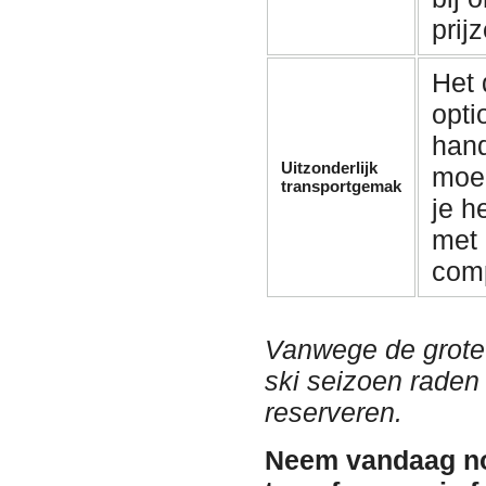
prij
Het 
opti
hand
Uitzonderlijk
moei
transportgemak
je h
met
com
Vanwege de grote 
ski seizoen raden 
reserveren.
Neem vandaag no