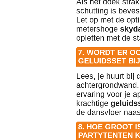
Als het doek stra
schutting is beves
Let op met de opti
metershoge
skyd
opletten met de sta
7. WORDT ER O
GELUIDSSET BI
Lees, je huurt bij 
achtergrondwand. 
ervaring voor je a
krachtige
geluids
de dansvloer naast
8. HOE GROOT I
PARTYTENTEN 