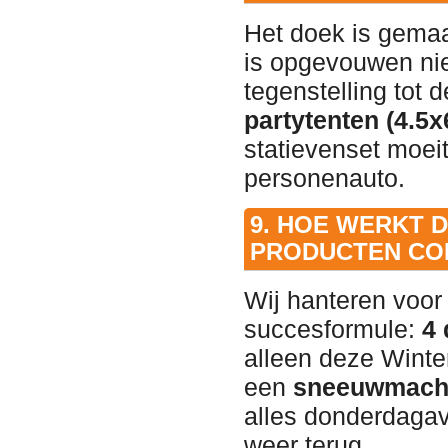
Het doek is gemaak
is opgevouwen niet
tegenstelling tot 
partytenten (4.5x
statievenset moei
personenauto.
9. HOE WERKT 
PRODUCTEN CO
Wij hanteren voor
succesformule:
4 
alleen deze Winte
een
sneeuwmach
alles donderdaga
weer terug.