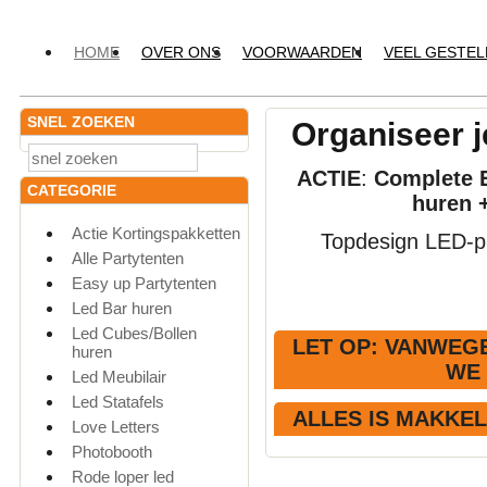
HOME
OVER ONS
VOORWAARDEN
VEEL GESTE
SNEL ZOEKEN
Organiseer j
ACTIE
:
Complete E
CATEGORIE
huren 
Actie Kortingspakketten
Topdesign LED-pr
Alle Partytenten
Easy up Partytenten
Led Bar huren
Led Cubes/Bollen
LET OP
: VANWEGE
huren
WE
Led Meubilair
Led Statafels
ALLES IS MAKKE
Love Letters
Photobooth
Rode loper led