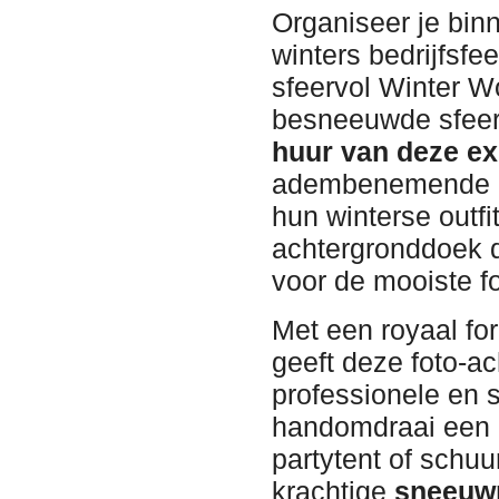
Organiseer je binn
winters bedrijfsfe
sfeervol Winter W
besneeuwde sfeer 
huur van deze ex
adembenemende bl
hun winterse outf
achtergronddoek 
voor de mooiste fo
Met een royaal f
geeft deze foto-ac
professionele en sf
handomdraai een k
partytent of sch
krachtige
sneeuw