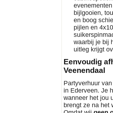
evenementen 
bijlgooien, to
en boog schie
pijlen en 4x1
suikerspinmac
waarbij je bij
uitleg krijgt 
Eenvoudig afh
Veenendaal
Partyverhuur van 
in Ederveen. Je h
wanneer het jou 
brengt ze na he
Omdat wij
geen o