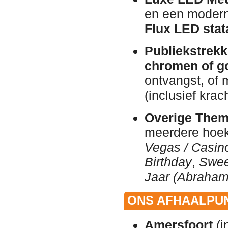
en een moderne
Flux LED stat
Publiekstrekk
chromen of go
ontvangst, of
(inclusief kra
Overige Them
meerdere hoek
Vegas / Casin
Birthday
,
Swee
Jaar (Abraham
ONS AFHAALPUN
Amersfoort
(i