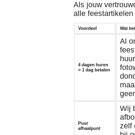
Als jouw vertrouw
alle feestartikelen
Voordeel
Wat bet
Al o
fees
huu
4 dagen huren
foto
= 1 dag betalen
dond
maan
geen
Wij
afbo
Puur
zelf
afhaalpunt
bij 