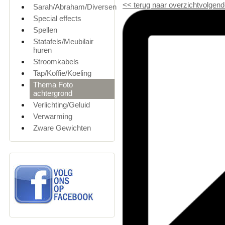
<<
terug naar overzicht
volgend
Sarah/Abraham/Diversen
Special effects
Spellen
Statafels/Meubilair
huren
Stroomkabels
Tap/Koffie/Koeling
Thema Foto
achtergrond
Verlichting/Geluid
Verwarming
Zware Gewichten