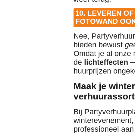
10. LEVEREN O
FOTOWAND OOK
Nee, Partyverhuur
bieden bewust
ge
Omdat je al onze
de
lichteffecten
—
huurprijzen ongek
Maak je winte
verhuurassort
Bij Partyverhuurp
winterevenement, k
professioneel aan