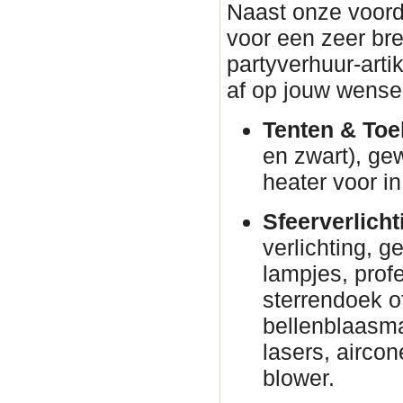
Naast onze voorde
voor een zeer br
partyverhuur-arti
af op jouw wense
Tenten & Toe
en zwart), ge
heater voor in
Sfeerverlicht
verlichting, g
lampjes, prof
sterrendoek o
bellenblaasm
lasers, airco
blower.