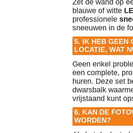
Zet de wand op ee
blauwe of witte
LE
professionele
sne
sneeuwen in de fo
5. IK HEB GEEN
LOCATIE, WAT N
Geen enkel proble
een complete, pro
huren. Deze set be
dwarsbalk waarmee
vrijstaand kunt op
6. KAN DE FOT
WORDEN?