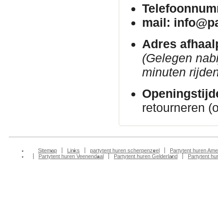
Telefoonnum
mail: info@p
Adres afhaal
(Gelegen nab
minuten rijden
Openingstijd
retourneren (
Sitemap
Links
partytent huren scherpenzeel
Partytent huren Ame
Partytent huren Veenendaal
Partytent huren Gelderland
Partytent h