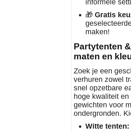
informele sett
🎁
Gratis keu
geselecteerde
maken!
Partytenten &
maten en kle
Zoek je een gesc
verhuren zowel tr
snel opzetbare ea
hoge kwaliteit en
gewichten voor ma
ondergronden. Kies
Witte tenten: