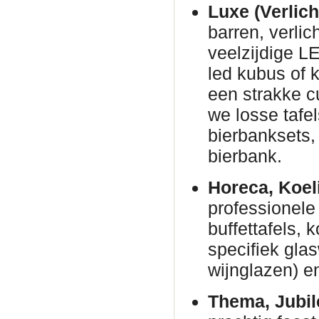
Luxe (Verlich
barren, verli
veelzijdige L
led kubus of 
een strakke c
we losse tafe
bierbanksets, 
bierbank.
Horeca, Koel
professionele 
buffettafels,
specifiek gla
wijnglazen) en
Thema, Jubil