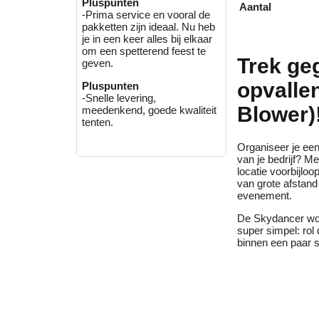
Pluspunten
Aantal
-Prima service en vooral de
pakketten zijn ideaal. Nu heb
je in een keer alles bij elkaar
om een spetterend feest te
Trek ge
geven.
opvalle
Pluspunten
-Snelle levering,
Blower)
meedenkend, goede kwaliteit
tenten.
Organiseer je een
van je bedrijf? M
locatie voorbijlo
van grote afstand
evenement.
De Skydancer wo
super simpel: rol
binnen een paar s