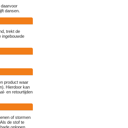
l daarvoor
jft dansen.
d, trekt de
de ingebouwde
en product waar
n). Hierdoor kan
l- en retourtijden
genen of stormen
Als de stof te
chade oplopen.