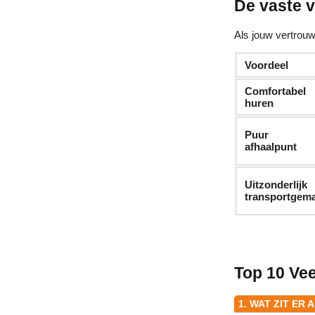
De vaste 
Als jouw vertrouw
Voordeel
Comfortabel
huren
Puur
afhaalpunt
Uitzonderlijk
transportgem
Top 10 Ve
1. WAT ZIT ER