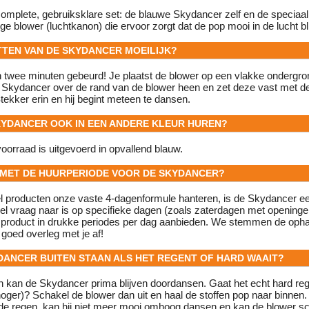
omplete, gebruiksklare set: de blauwe Skydancer zelf en de speciaa
ge blower (luchtkanon) die ervoor zorgt dat de pop mooi in de lucht bli
ETTEN VAN DE SKYDANCER MOEILIJK?
n twee minuten gebeurd! Je plaatst de blower op een vlakke ondergron
 Skydancer over de rand van de blower heen en zet deze vast met 
Stekker erin en hij begint meteen te dansen.
SKYDANCER OOK IN EEN ANDERE KLEUR HUREN?
orraad is uitgevoerd in opvallend blauw.
T MET DE HUURPERIODE VOOR DE SKYDANCER?
el producten onze vaste 4-dagenformule hanteren, is de Skydancer e
l vraag naar is op specifieke dagen (zoals zaterdagen met openinge
it product in drukke periodes per dag aanbieden. We stemmen de ophaa
in goed overleg met je af!
YDANCER BUITEN STAAN ALS HET REGENT OF HARD WAAIT?
en kan de Skydancer prima blijven doordansen. Gaat het echt hard re
hoger)? Schakel de blower dan uit en haal de stoffen pop naar binnen. 
de regen, kan hij niet meer mooi omhoog dansen en kan de blower s