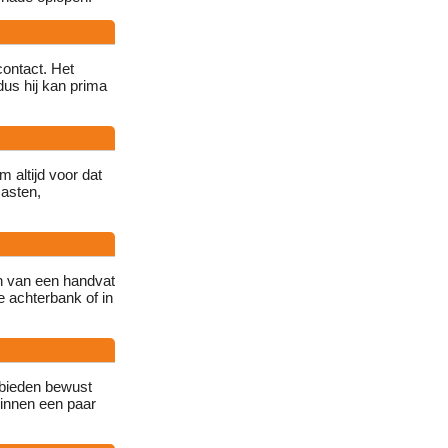
ontact. Het
dus hij kan prima
 altijd voor dat
masten,
en van een handvat
e achterbank of in
 bieden bewust
binnen een paar