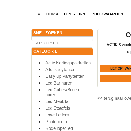
HOME
OVER ONS
VOORWAARDEN
SNEL ZOEKEN
O
ACTIE
:
Comple
CATEGORIE
To
Actie Kortingspakketten
LET OP
: VA
Alle Partytenten
Easy up Partytenten
Led Bar huren
Led Cubes/Bollen
huren
<<
terug naar ove
Led Meubilair
Led Statafels
Love Letters
Photobooth
Rode loper led