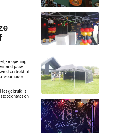
ze
f
elijke opening
niemand jouw
ind en trekt al
er voor ieder
 Het gebruik is
 stopcontact en