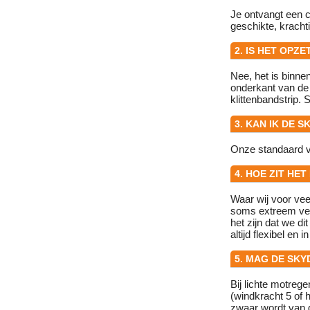
Je ontvangt een c
geschikte, krachti
2. IS HET OPZ
Nee, het is binne
onderkant van de
klittenbandstrip. 
3. KAN IK DE 
Onze standaard vo
4. HOE ZIT HE
Waar wij voor ve
soms extreem vee
het zijn dat we d
altijd flexibel en 
5. MAG DE SK
Bij lichte motreg
(windkracht 5 of 
zwaar wordt van 