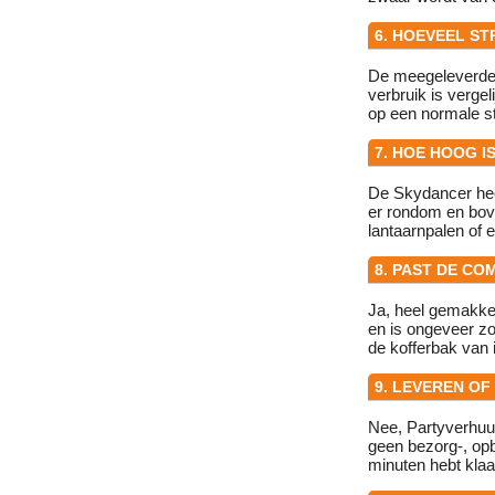
6. HOEVEEL S
De meegeleverde 
verbruik is verge
op een normale s
7. HOE HOOG I
De Skydancer heef
er rondom en bov
lantaarnpalen of e
8. PAST DE C
Ja, heel gemakkel
en is ongeveer zo
de kofferbak van 
9. LEVEREN OF
Nee, Partyverhuur
geen bezorg-, opb
minuten hebt kla