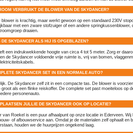
TROOM VERBRUIKT DE BLOWER VAN DE SKYDANCER?
blower is krachtig, maar werkt gewoon op een standaard 230V stopc
lijkbaar met een zware stofzuiger of een andere springkussenblower, 
troomgroep draaien.
S DE SKYDANCER ALS HIJ IS OPGEBLAZEN?
t een indrukwekkende hoogte van circa 4 tot 5 meter. Zorg er daarom
en de Skydancer voldoende vrije ruimte is, vrij van bomen, vlaggen
lektriciteitskabels.
OMPLETE SKYDANCER SET IN EEN NORMALE AUTO?
ijk. De Skydancer zelf zit in een compacte tas. De blower is voorzi
 groot als een flinke reiskoffer. De complete set past moeiteloos op d
iedere personenauto.
 PLAATSEN JULLIE DE SKYDANCER OOK OP LOCATIE?
 van Roekel is een puur afhaalpunt op onze locatie in Ederveen. Wij
ouw- of afbouwservice aan. Omdat je de materialen zelf ophaalt en 
arstaan, houden we de huurprijzen ongekend laag.