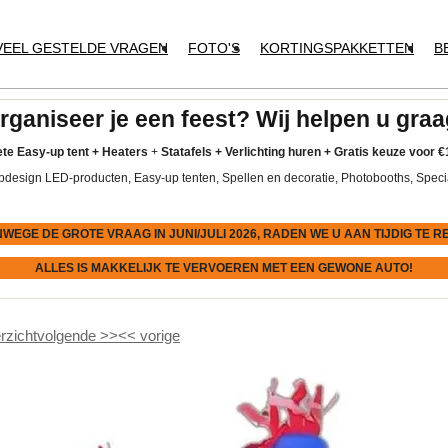
VEEL GESTELDE VRAGEN
FOTO'S
KORTINGSPAKKETTEN
B
rganiseer je een feest? Wij helpen u graa
te Easy-up tent
+
Heaters
+
Statafels +
Verlichting huren +
Gratis keuze voor
€
pdesign LED-producten, Easy-up tenten, Spellen en decoratie, Photobooths, Speci
NWEGE DE GROTE VRAAG IN JUNI/JULI 2026, RADEN WE U AAN
TIJDIG
TE R
ALLES IS MAKKELIJK TE VERVOEREN MET EEN GEWONE AUTO!
rzicht
volgende
>>
<<
vorige