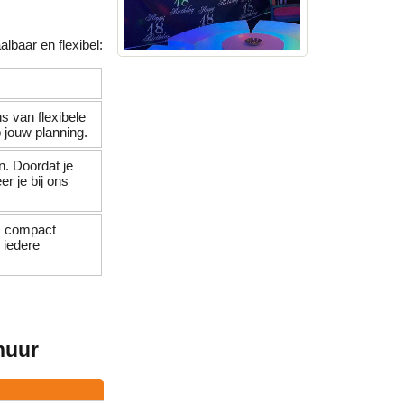
lbaar en flexibel:
ns van flexibele
 jouw planning.
. Doordat je
r je bij ons
is compact
 iedere
huur