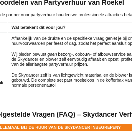
voordelen van Partyverhuur van Roekel
de partner voor partyverhuur houden we professionele attracties betaa
Wat betekent dit voor jou?
Afhankelijk van de drukte en de specifieke vraag geniet je bij o
huurvoorwaarden per feest of dag, zodat het perfect aansluit op
Wij bieden bewust
geen
bezorg-, opbouw- of afbouwservice aan
de Skydancer en blower zelf eenvoudig afhaalt en opzet, profitee
van de allerlaagste partyverhuur prijzen.
De Skydancer zelf is van lichtgewicht materiaal en de blower 
gebouwd. De complete set past moeiteloos in de kofferbak van
ak
normale personenauto!
elgestelde Vragen (FAQ) – Skydancer Ver
 ALLEMAAL BIJ DE HUUR VAN DE SKYDANCER INBEGREPEN?