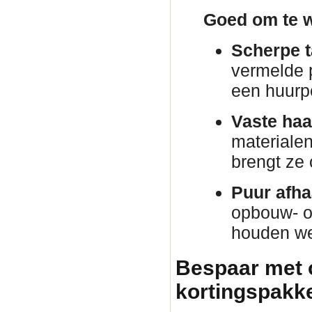
Goed om te w
Scherpe t
vermelde p
een huurp
Vaste haa
materiale
brengt ze
Puur afha
opbouw- o
houden we 
Bespaar met 
kortingspakket