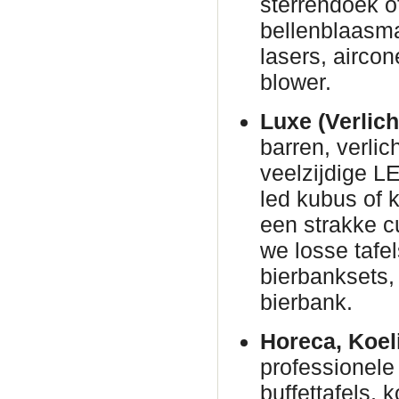
sterrendoek o
bellenblaasm
lasers, airco
blower.
Luxe (Verlich
barren, verli
veelzijdige L
led kubus of 
een strakke c
we losse tafe
bierbanksets, 
bierbank.
Horeca, Koel
professionele 
buffettafels,