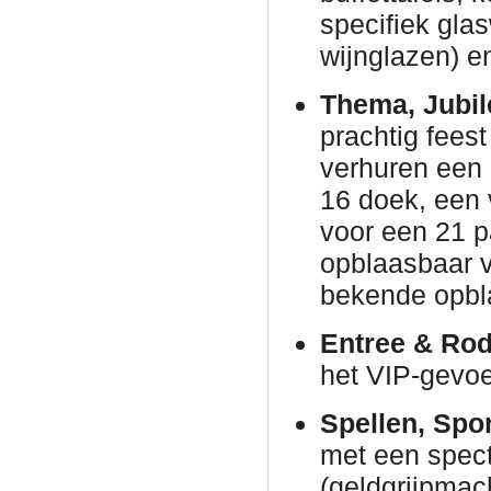
specifiek gla
wijnglazen) en
Thema, Jubil
prachtig fees
verhuren een
16 doek, een 
voor een 21 p
opblaasbaar v
bekende opbl
Entree & Rod
het VIP-gevoe
Spellen, Spo
met een spec
(geldgrijpmac