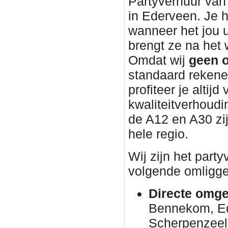
Partyverhuur van 
in Ederveen. Je h
wanneer het jou 
brengt ze na he
Omdat wij
geen o
standaard rekene
profiteer je altijd
kwaliteitverhoudin
de A12 en A30 zi
hele regio.
Wij zijn het part
volgende omligge
Directe omge
Bennekom, E
Scherpenzeel