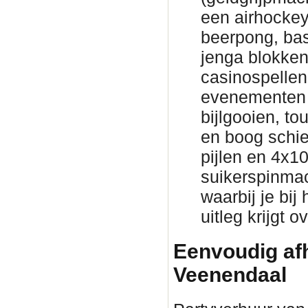
een airhockeyt
beerpong, bas
jenga blokke
casinospellen 
evenementen 
bijlgooien, to
en boog schie
pijlen en 4x1
suikerspinmac
waarbij je bij
uitleg krijgt 
Eenvoudig afh
Veenendaal