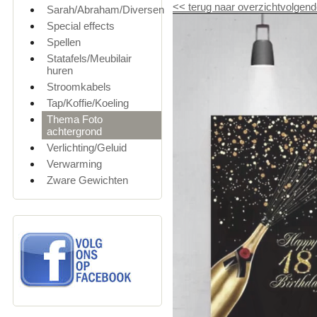
<<
terug naar overzicht
volgend
Sarah/Abraham/Diversen
Special effects
Spellen
Statafels/Meubilair
huren
Stroomkabels
Tap/Koffie/Koeling
Thema Foto
achtergrond
Verlichting/Geluid
Verwarming
Zware Gewichten