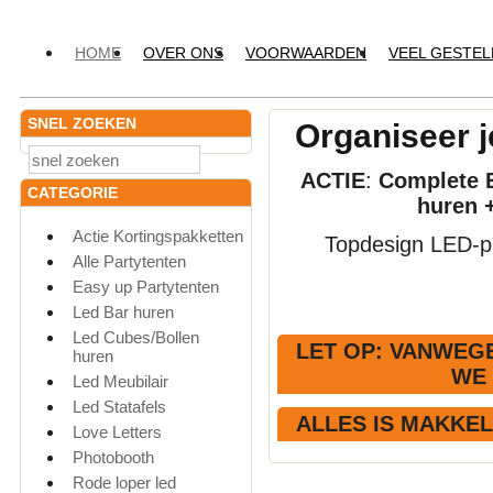
HOME
OVER ONS
VOORWAARDEN
VEEL GESTE
SNEL ZOEKEN
Organiseer j
ACTIE
:
Complete E
CATEGORIE
huren 
Actie Kortingspakketten
Topdesign LED-pr
Alle Partytenten
Easy up Partytenten
Led Bar huren
Led Cubes/Bollen
LET OP
: VANWEGE
huren
WE
Led Meubilair
Led Statafels
ALLES IS MAKKE
Love Letters
Photobooth
Rode loper led