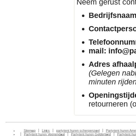
Neem gerust cont
Bedrijfsnaam
Contactpers
Telefoonnum
mail: info@p
Adres afhaal
(Gelegen nab
minuten rijden
Openingstijd
retourneren (
Sitemap
Links
partytent huren scherpenzeel
Partytent huren Ame
Partytent huren Veenendaal
Partytent huren Gelderland
Partytent h