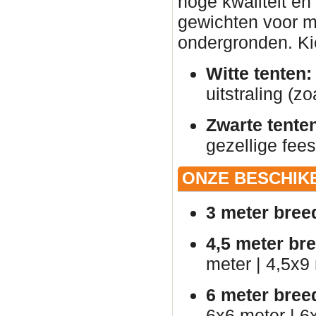
hoge kwaliteit en
gewichten voor ma
ondergronden. Kies
Witte tenten:
uitstraling (zo
Zwarte tente
gezellige fees
ONZE BESCHIK
3 meter bree
4,5 meter br
meter | 4,5x9
6 meter bree
6x6 meter | 6