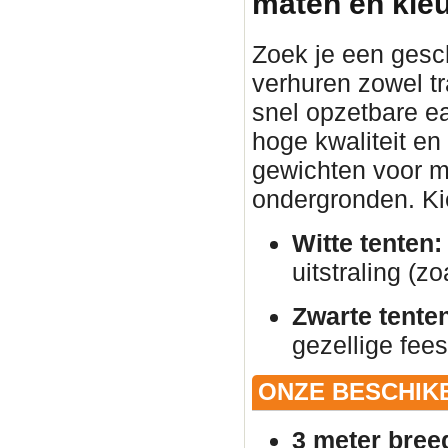
maten en kle
Zoek je een gesc
verhuren zowel tr
snel opzetbare ea
hoge kwaliteit en
gewichten voor ma
ondergronden. Kies
Witte tenten:
uitstraling (zo
Zwarte tente
gezellige fees
ONZE BESCHIK
3 meter bree