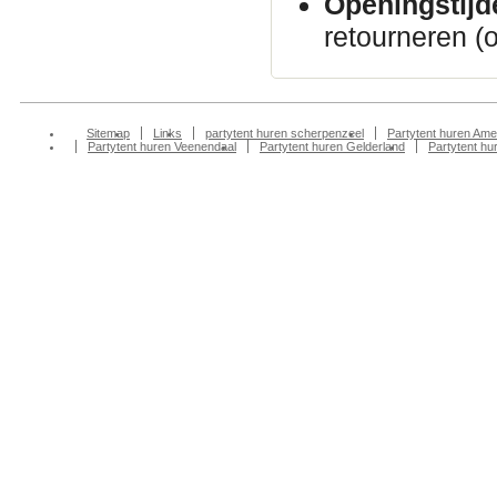
Openingstijd
retourneren (
Sitemap
Links
partytent huren scherpenzeel
Partytent huren Ame
Partytent huren Veenendaal
Partytent huren Gelderland
Partytent h