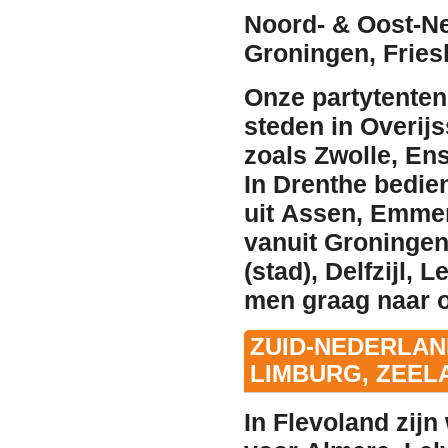
Noord- & Oost-Ne
Groningen, Fries
Onze partytenten
steden in Overijs
zoals
Zwolle
,
En
In Drenthe bedie
uit
Assen
,
Emme
vanuit
Groninge
(stad)
,
Delfzijl
,
L
men graag naar o
ZUID-NEDERLAN
LIMBURG, ZEEL
In Flevoland zijn