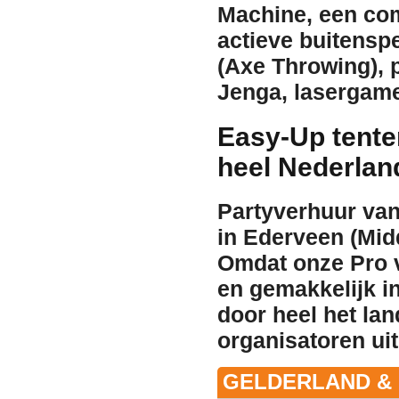
Machine
, een c
actieve buitensp
(Axe Throwing)
,
Jenga
,
lasergam
Easy-Up tente
heel Nederlan
Partyverhuur van
in
Ederveen
(Midd
Omdat onze Pro v
en gemakkelijk i
door heel het la
organisatoren uit
GELDERLAND & 