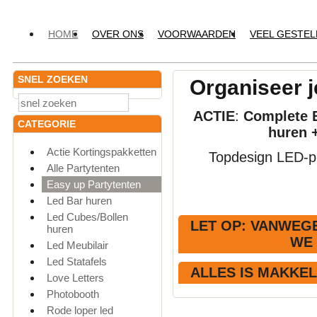
HOME
OVER ONS
VOORWAARDEN
VEEL GESTE
SNEL ZOEKEN
Organiseer j
ACTIE
:
Complete E
CATEGORIE
huren 
Actie Kortingspakketten
Topdesign LED-pr
Alle Partytenten
Easy up Partytenten
Led Bar huren
Led Cubes/Bollen
LET OP
: VANWEGE
huren
WE
Led Meubilair
Led Statafels
ALLES IS MAKKE
Love Letters
Photobooth
Rode loper led