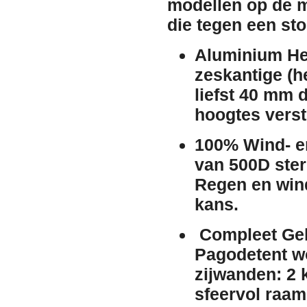
modellen op de ma
die tegen een sto
Aluminium H
zeskantige (
liefst 4
0 mm d
hoogtes verst
100% Wind- e
van
500D ster
Regen en wind
kans.
Compleet Gel
Pagodetent wo
zijwanden:
2 
sfeervol raam