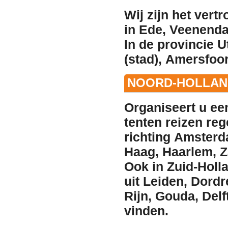
Wij zijn het ver
in
Ede
,
Veenenda
In de provincie U
(stad)
,
Amersfoor
NOORD-HOLLAND
Organiseert u ee
tenten reizen reg
richting
Amster
Haag
,
Haarlem
,
Z
Ook in Zuid-Holl
uit
Leiden
,
Dordr
Rijn
,
Gouda
,
Delf
vinden.