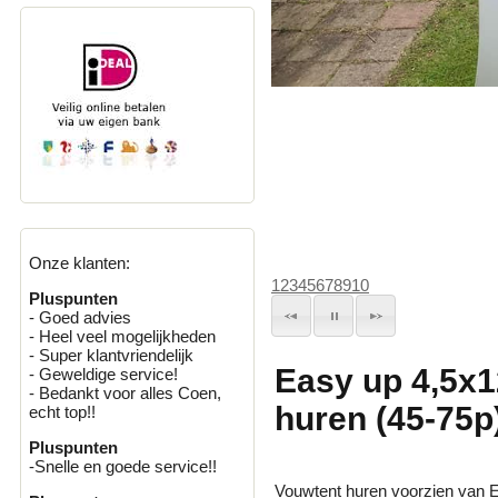
Onze klanten:
1
2
3
4
5
6
7
8
9
10
Pluspunten
- Goed advies
- Heel veel mogelijkheden
- Super klantvriendelijk
Easy up 4,5x1
- Geweldige service!
- Bedankt voor alles Coen,
huren (45-75p)
echt top!!
Pluspunten
-Snelle en goede service!!
Vouwtent huren voorzien van E