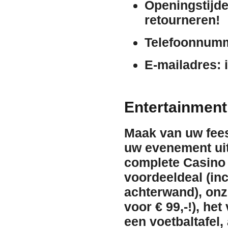
Openingstijde
retourneren!
Telefoonnum
E-mailadres:
i
Entertainment
Maak van uw fees
uw evenement uit
complete
Casino
voordeeldeal
(inc
achterwand), onz
voor € 99,-!), he
een
voetbaltafel
,