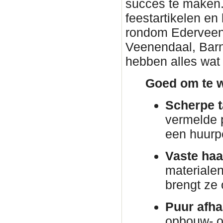
succes te maken. 
feestartikelen en
rondom Ederveen. 
Veenendaal, Barn
hebben alles wat 
Goed om te w
Scherpe t
vermelde p
een huurp
Vaste haa
materiale
brengt ze
Puur afha
opbouw- o