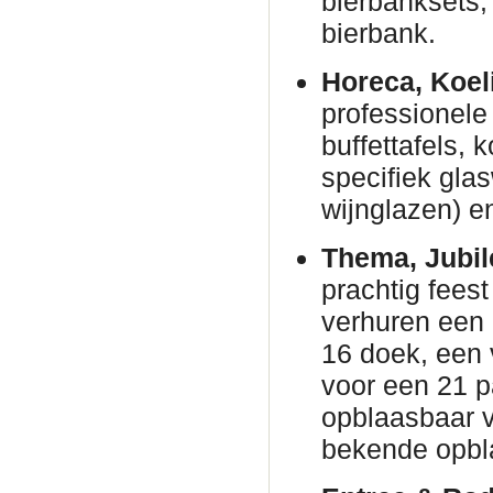
bierbanksets, 
bierbank.
Horeca, Koel
professionele 
buffettafels,
specifiek gla
wijnglazen) en
Thema, Jubil
prachtig fees
verhuren een
16 doek, een 
voor een 21 p
opblaasbaar v
bekende opbl