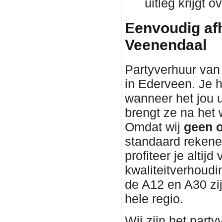
uitleg krijgt 
Eenvoudig afh
Veenendaal
Partyverhuur van 
in Ederveen. Je h
wanneer het jou 
brengt ze na he
Omdat wij
geen o
standaard rekene
profiteer je altijd
kwaliteitverhoudin
de A12 en A30 zi
hele regio.
Wij zijn het part