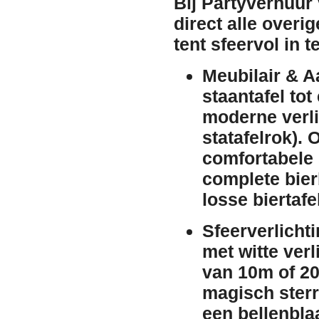
Bij Partyverhuur
direct alle over
tent sfeervol in t
Meubilair & A
staantafel
tot
moderne
verl
statafelrok).
comfortabele
complete
bier
losse
biertafe
Sfeerverlichti
met
witte verl
van 10m of 2
magisch
ster
een
bellenbl