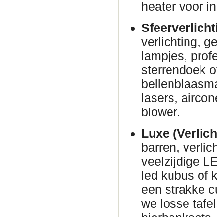
heater voor in
Sfeerverlicht
verlichting, g
lampjes, prof
sterrendoek o
bellenblaasm
lasers, airco
blower.
Luxe (Verlich
barren, verli
veelzijdige L
led kubus of 
een strakke c
we losse tafe