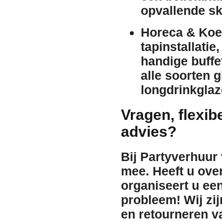
opvallende
sk
Horeca & Koe
tapinstallatie
handige
buffe
alle soorten
g
longdrinkglaz
Vragen, flexib
advies?
Bij Partyverhuur
mee. Heeft u ov
organiseert u ee
probleem!
Wij zi
en retourneren v