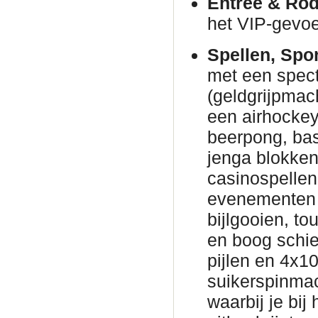
Entree & Rod
het VIP-gevoe
Spellen, Spo
met een spec
(geldgrijpmac
een airhockeyt
beerpong, bas
jenga blokke
casinospellen 
evenementen 
bijlgooien, to
en boog schie
pijlen en 4x1
suikerspinmac
waarbij je bij