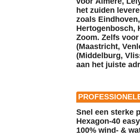
voor
Almere
,
Lel
het zuiden lever
zoals
Eindhoven
Hertogenbosch
,
Zoom
. Zelfs voo
(
Maastricht
,
Venl
(
Middelburg
,
Vli
aan het juiste ad
PROFESSIONELE
Snel een sterke 
Hexagon-40 easy-
100% wind- & wate