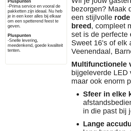
Wil je jouw gaste
Pluspunten
-Prima service en vooral de
bezorgen? Maak di
pakketten zijn ideaal. Nu heb
een stijlvolle
rode
je in een keer alles bij elkaar
om een spetterend feest te
breed
, compleet 
geven.
set is de perfecte
Pluspunten
-Snelle levering,
Sweet 16's of elk
meedenkend, goede kwaliteit
Veenendaal, Barn
tenten.
Multifunctionele 
bijgeleverde LED v
maar ook enorm pr
Sfeer in elke 
afstandsbedien
in die past bij
Lange accudu