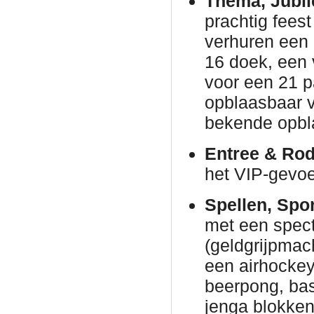
Thema, Jubil
prachtig fees
verhuren een
16 doek, een 
voor een 21 p
opblaasbaar v
bekende opbl
Entree & Rod
het VIP-gevoe
Spellen, Spo
met een spec
(geldgrijpmac
een airhockeyt
beerpong, bas
jenga blokke