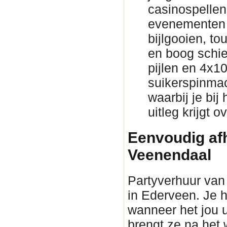
casinospellen 
evenementen 
bijlgooien, to
en boog schie
pijlen en 4x1
suikerspinmac
waarbij je bij
uitleg krijgt 
Eenvoudig afh
Veenendaal
Partyverhuur van 
in Ederveen. Je h
wanneer het jou 
brengt ze na he