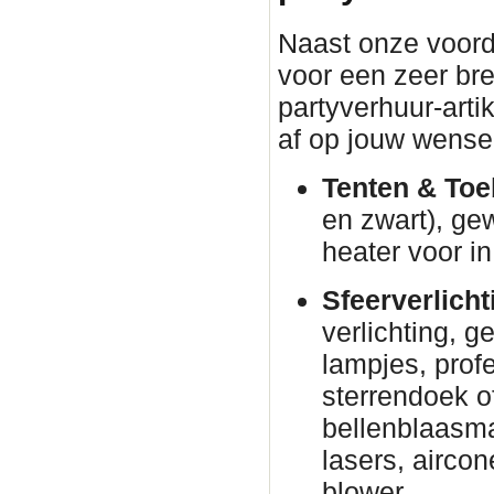
Naast onze voorde
voor een zeer br
partyverhuur-arti
af op jouw wense
Tenten & Toe
en zwart), ge
heater voor in
Sfeerverlicht
verlichting, g
lampjes, prof
sterrendoek o
bellenblaasm
lasers, airco
blower.