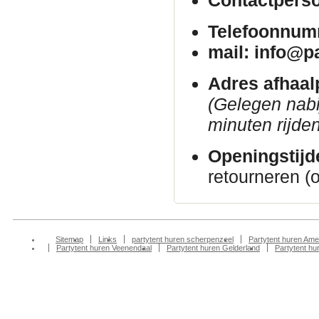
Telefoonnum
mail: info@p
Adres afhaal
(Gelegen nab
minuten rijden
Openingstijd
retourneren (
Sitemap
Links
partytent huren scherpenzeel
Partytent huren Ame
Partytent huren Veenendaal
Partytent huren Gelderland
Partytent h