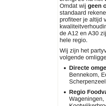
Omdat wij
geen o
standaard rekene
profiteer je altijd
kwaliteitverhoudin
de A12 en A30 zi
hele regio.
Wij zijn het part
volgende omligge
Directe omge
Bennekom, E
Scherpenzeel
Regio Foodva
Wageningen, 
Kootwijkerbro