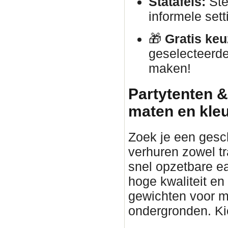
Statafels:
Ste
informele sett
🎁
Gratis keu
geselecteerde
maken!
Partytenten &
maten en kle
Zoek je een gesc
verhuren zowel tr
snel opzetbare ea
hoge kwaliteit en
gewichten voor ma
ondergronden. Kies