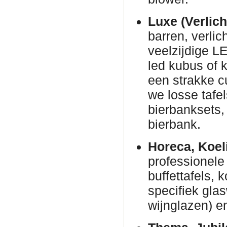
Luxe (Verlich
barren, verli
veelzijdige L
led kubus of 
een strakke c
we losse tafe
bierbanksets, 
bierbank.
Horeca, Koel
professionele 
buffettafels,
specifiek gla
wijnglazen) en