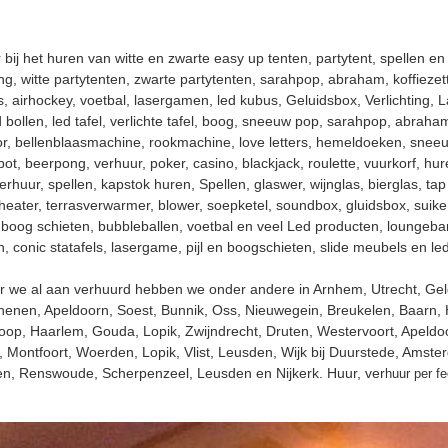
r bij het huren van witte en zwarte easy up tenten, partytent, spellen en
ting, witte partytenten, zwarte partytenten, sarahpop, abraham, koffiezet
els, airhockey, voetbal, lasergamen, led kubus, Geluidsbox, Verlichting, 
 bollen, led tafel, verlichte tafel, boog, sneeuw pop, sarahpop, abraha
ctor, bellenblaasmachine, rookmachine, love letters, hemeldoeken, sne
ot, beerpong, verhuur, poker, casino, blackjack, roulette, vuurkorf, hure
rhuur, spellen, kapstok huren, Spellen, glaswer, wijnglas, bierglas, tap
, heater, terrasverwarmer, blower, soepketel, soundbox, gluidsbox, suike
n boog schieten, bubbleballen, voetbal en veel Led producten, loungeb
n, conic statafels, lasergame, pijl en boogschieten, slide meubels en 
r we al aan verhuurd hebben we onder andere in Arnhem, Utrecht, Gel
Rhenen, Apeldoorn, Soest, Bunnik, Oss, Nieuwegein, Breukelen, Baarn, 
op, Haarlem, Gouda, Lopik, Zwijndrecht, Druten, Westervoort, Apeldo
 Montfoort, Woerden, Lopik, Vlist, Leusden, Wijk bij Duurstede, Amst
n, Renswoude, Scherpenzeel, Leusden en Nijkerk. Huur, ver
huur per fe