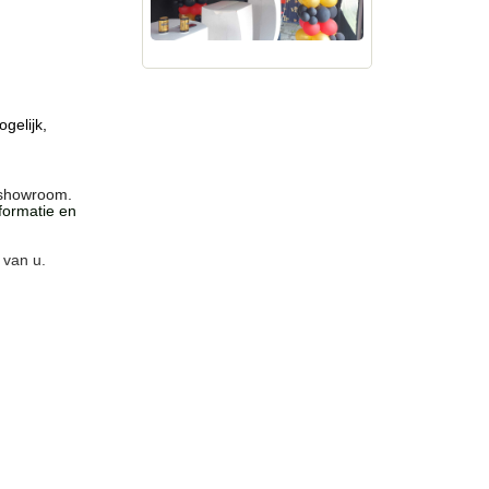
gelijk,
 showroom.
formatie en
 van u.