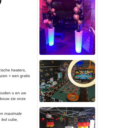
rische heaters,
azen + een gratis
houden u en uw
pbouw zie onze
een maximale
, led cube,