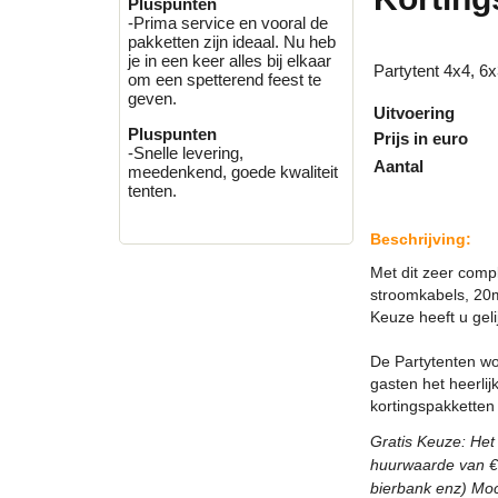
Pluspunten
-Prima service en vooral de
pakketten zijn ideaal. Nu heb
je in een keer alles bij elkaar
Partytent 4x4, 6x
om een spetterend feest te
geven.
Uitvoering
Pluspunten
Prijs in euro
-Snelle levering,
Aantal
meedenkend, goede kwaliteit
tenten.
Beschrijving:
Met dit zeer compl
stroomkabels, 20m 
Keuze heeft u geli
De Partytenten w
gasten het heerli
kortingspakketten
Gratis Keuze: Het
huurwaarde van € 2
bierbank enz) Moc