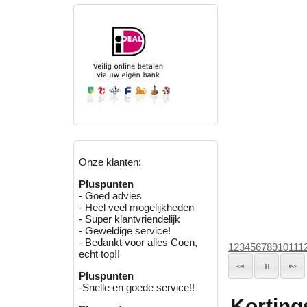
Onze klanten:
Pluspunten
- Goed advies
- Heel veel mogelijkheden
- Super klantvriendelijk
- Geweldige service!
- Bedankt voor alles Coen,
1
2
3
4
5
6
7
8
9
10
11
1
echt top!!
Pluspunten
-Snelle en goede service!!
Korting