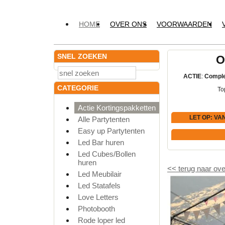
HOME
OVER ONS
VOORWAARDEN
SNEL ZOEKEN
O
ACTIE
:
Comple
CATEGORIE
To
Actie Kortingspakketten
LET OP
: VA
Alle Partytenten
Easy up Partytenten
Led Bar huren
Led Cubes/Bollen
huren
<<
terug naar ove
Led Meubilair
Led Statafels
Love Letters
Photobooth
Rode loper led