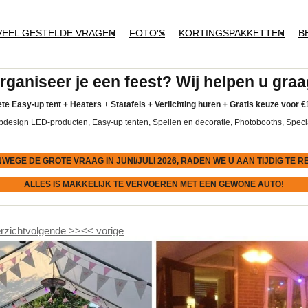
VEEL GESTELDE VRAGEN
FOTO'S
KORTINGSPAKKETTEN
B
rganiseer je een feest? Wij helpen u graa
te Easy-up tent
+
Heaters
+
Statafels +
Verlichting huren +
Gratis keuze voor
€
pdesign LED-producten, Easy-up tenten, Spellen en decoratie, Photobooths, Speci
NWEGE DE GROTE VRAAG IN JUNI/JULI 2026, RADEN WE U AAN
TIJDIG
TE R
ALLES IS MAKKELIJK TE VERVOEREN MET EEN GEWONE AUTO!
rzicht
volgende
>>
<<
vorige