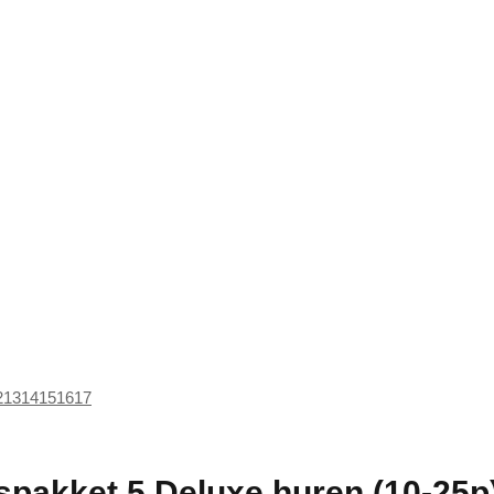
2
13
14
15
16
17
spakket 5 Deluxe huren (10-25p