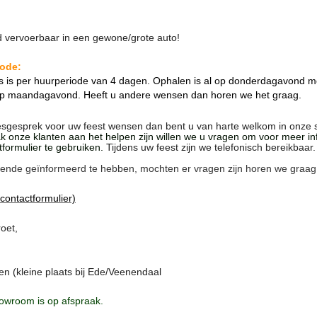
d vervoerbaar in een gewone/grote auto!
iode:
 is per huurperiode van 4 dagen. Ophalen is al op donderdagavond mo
op maandagavond. Heeft u andere wensen dan horen we het graag.
esgesprek voor uw feest wensen dan bent u van harte welkom in onze
 onze klanten aan het helpen zijn willen we u vragen om voor meer in
tformulier te gebruiken.
Tijdens uw feest zijn we telefonisch bereikbaar.
ende geïnformeerd te hebben, mochten er vragen zijn horen we graag
 contactformulier)
roet,
n (kleine plaats bij Ede/Veenendaal
owroom is op afspraak.