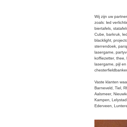
Wij zijn uw partne
zoals: led verlich
biertafels, stataf
Cube, barkruk, led
blacklight, proje
sterrendoek, parsp
lasergame, partyve
koffiezetter, thee
lasergame, pijl e
chesterfieldbanke
Vaste klanten waa
Barneveld, Tiel, 
Aalsmeer, Nieuwko
Kampen, Lelystad,
Ederveen, Luntere