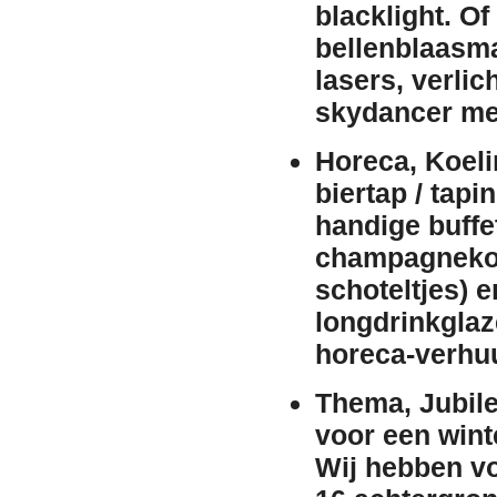
blacklight
. Of
bellenblaasm
lasers
,
verlic
skydancer me
Horeca, Koeli
biertap / tapin
handige
buffe
champagneko
schoteltjes) 
longdrinkglaz
horeca-
verhu
Thema, Jubile
voor een
wint
Wij hebben v