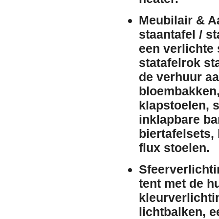
Meubilair & A
staantafel / st
een
verlichte 
statafelrok
st
de
verhuur
aa
bloembakken
klapstoelen
,
s
inklapbare b
biertafelsets
,
flux stoelen
.
Sfeerverlicht
tent met de
h
kleurverlichti
lichtbalken
, 