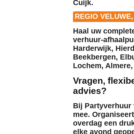
Cuijk
.
REGIO VELUWE,
Haal uw complete
verhuur
-afhaalpu
Harderwijk
,
Hier
Beekbergen
,
Elb
Lochem
,
Almere
Vragen, flexib
advies?
Bij Partyverhuur
mee. Organiseert 
overdag een dru
elke avond geope