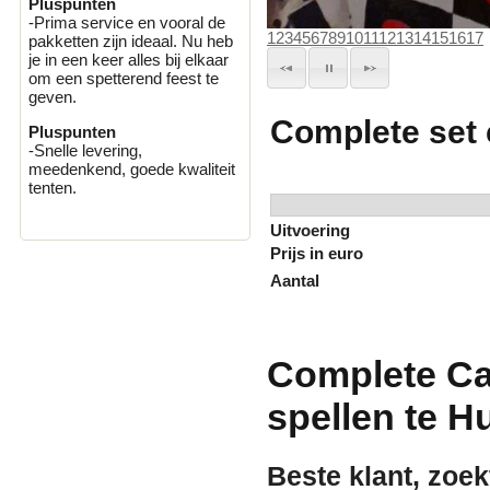
Pluspunten
-Prima service en vooral de
1
2
3
4
5
6
7
8
9
10
11
12
13
14
15
16
17
pakketten zijn ideaal. Nu heb
je in een keer alles bij elkaar
om een spetterend feest te
geven.
Complete set 
Pluspunten
-Snelle levering,
meedenkend, goede kwaliteit
tenten.
Uitvoering
Prijs in euro
Aantal
Complete Ca
spellen te H
Beste klant, zoek