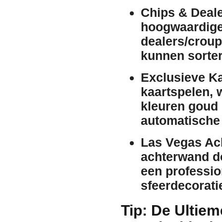
Chips & Deale
hoogwaardige 
dealers/croupi
kunnen sorte
Exclusieve K
kaartspelen, 
kleuren
goud
automatische
Las Vegas Ac
achterwand do
een profession
sfeerdecoratie
Tip: De Ultie