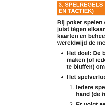
3. SPELREGELS
EN TACTIEK)
Bij poker spelen 
juist tégen elkaar
kaarten en beheer
wereldwijd de me
Het doel:
De b
maken (of ied
te bluffen) om
Het spelverlo
Iedere spe
hand (de
h
Er volgt e