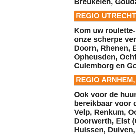
Breukelen
,
Gouda
REGIO UTRECH
Kom uw roulette-
onze scherpe
ve
Doorn
,
Rhenen
,
E
Opheusden
,
Och
Culemborg
en
Go
REGIO ARNHEM,
Ook voor de
huu
bereikbaar voor 
Velp
,
Renkum
,
O
Doorwerth
,
Elst 
Huissen
,
Duiven