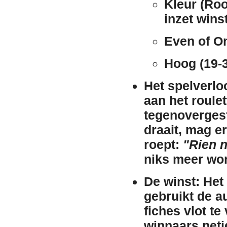
Kleur (Roo
inzet winst
Even of O
Hoog (19-3
Het spelverlo
aan het roulet
tegenovergest
draait, mag e
roept:
"Rien n
niks meer wo
De winst:
Het 
gebruikt de a
fiches vlot t
winnaars netje