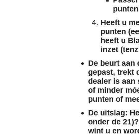
punten 
Heeft u me
punten (ee
heeft u
Bl
inzet (tenz
De beurt aan 
gepast, trekt 
dealer is aan
of minder móé
punten of me
De uitslag:
He
onder de 21)?
wint u en wor