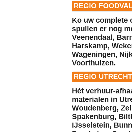
REGIO FOODVAL
Ko uw complete c
spullen er nog 
Veenendaal
,
Bar
Harskamp
,
Weke
Wageningen
,
Nij
Voorthuizen
.
REGIO UTRECHT
Hét
verhuur
-afha
materialen in
Utr
Woudenberg
,
Zei
Spakenburg
,
Bil
IJsselstein
,
Bunn