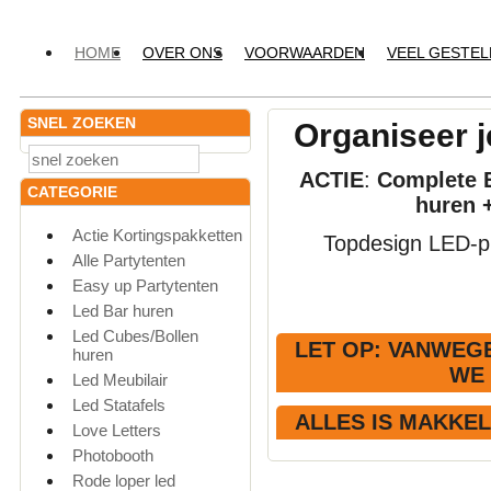
HOME
OVER ONS
VOORWAARDEN
VEEL GESTE
SNEL ZOEKEN
Organiseer j
ACTIE
:
Complete E
CATEGORIE
huren 
Actie Kortingspakketten
Topdesign LED-pr
Alle Partytenten
Easy up Partytenten
Led Bar huren
Led Cubes/Bollen
LET OP
: VANWEGE
huren
WE
Led Meubilair
Led Statafels
ALLES IS MAKKE
Love Letters
Photobooth
Rode loper led