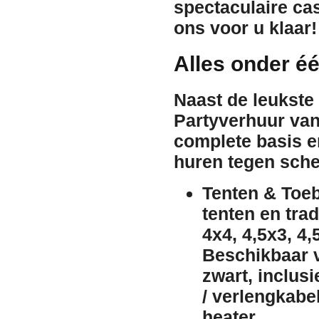
spectaculaire
ca
ons voor u klaar!
Alles onder é
Naast de leukste
Partyverhuur van
complete basis e
huren tegen sche
Tenten & Toeb
tenten
en trad
4x4, 4,5x3, 4,
Beschikbaar 
zwart
, inclus
/ verlengkabe
heater
.