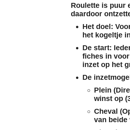
Roulette is puur 
daardoor ontzette
Het doel:
Voor
het kogeltje i
De start:
Ieder
fiches in voo
inzet op het 
De inzetmoge
Plein (Dire
winst op (
Cheval (Op
van beide v