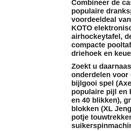
Combineer de cas
populaire dranks
voordeeldeal van 4
KOTO elektroni
airhockeytafel
, 
compacte
poolta
driehoek en keue
Zoekt u daarnaas
onderdelen voor
bijlgooi spel (Ax
populaire
pijl en
en 40 blikken), g
blokken (XL Jeng
potje
touwtrekke
suikerspinmachi