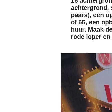
16 achtergro
achtergrond
,
paars), een
o
of 65
, een op
huur
. Maak de
rode loper
e