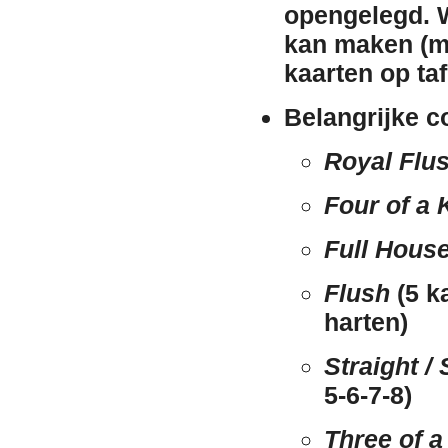
opengelegd. W
kan maken (me
kaarten op taf
Belangrijke c
Royal Flu
Four of a 
Full Hous
Flush
(5 ka
harten)
Straight / 
5-6-7-8)
Three of a