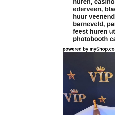
huren, casino
ederveen, blac
huur veenend
barneveld, pa
feest huren u
photobooth c
powered by
myShop.c