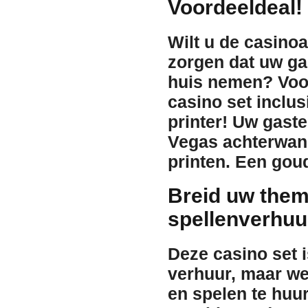
Voordeeldeal!
Wilt u de casino
zorgen dat uw ga
huis nemen?
Voo
casino set inclus
printer!
Uw gasten
Vegas achterwand 
printen. Een gou
Breid uw them
spellenverhuu
Deze casino set 
verhuur
, maar w
en spelen
te huu