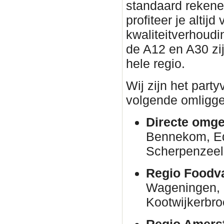
standaard rekene
profiteer je altijd
kwaliteitverhoudin
de A12 en A30 zi
hele regio.
Wij zijn het part
volgende omligge
Directe omge
Bennekom, E
Scherpenzeel
Regio Foodva
Wageningen, 
Kootwijkerbro
Regio Amersf