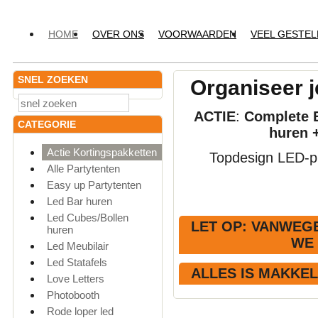
HOME
OVER ONS
VOORWAARDEN
VEEL GESTE
SNEL ZOEKEN
Organiseer j
ACTIE
:
Complete E
CATEGORIE
huren 
Actie Kortingspakketten
Topdesign LED-pr
Alle Partytenten
Easy up Partytenten
Led Bar huren
Led Cubes/Bollen
LET OP
: VANWEGE
huren
WE
Led Meubilair
Led Statafels
ALLES IS MAKKE
Love Letters
Photobooth
Rode loper led