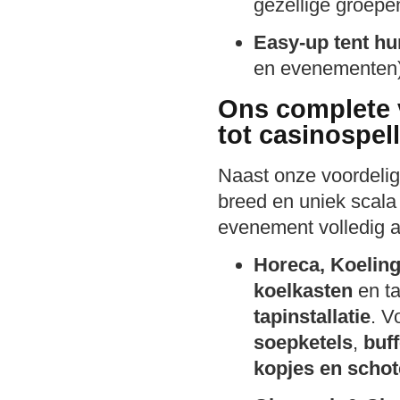
gezellige groepe
Easy-up tent hu
en evenementen
Ons complete 
tot casinospel
Naast onze voordelige
breed en uniek scala 
evenement volledig 
Horeca, Koeling
koelkasten
en ta
tapinstallatie
. V
soepketels
,
buff
kopjes en schot