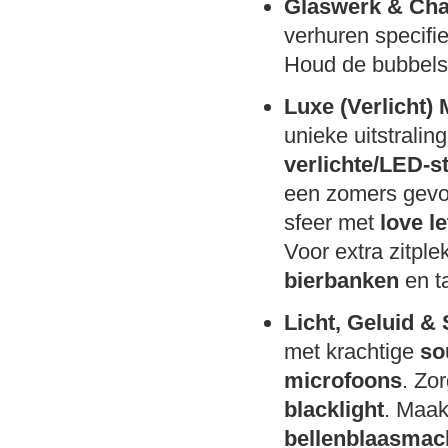
Glaswerk & Ch
verhuren specifi
Houd de bubbels
Luxe (Verlicht)
unieke uitstralin
verlichte/LED-st
een zomers gev
sfeer met
love le
Voor extra zitpl
bierbanken
en ta
Licht, Geluid & 
met krachtige
so
microfoons
. Zo
blacklight
. Maak
bellenblaasmac