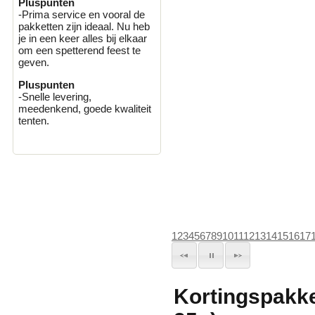
Pluspunten
-Prima service en vooral de
pakketten zijn ideaal. Nu heb
je in een keer alles bij elkaar
om een spetterend feest te
geven.
Pluspunten
-Snelle levering,
meedenkend, goede kwaliteit
tenten.
1
2
3
4
5
6
7
8
9
10
11
12
13
14
15
16
17
Kortingspakket