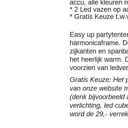
accu, alle kleuren 
* 2
Led vazen op a
*
Gratis Keuze t.w.v
Easy up partytenten
harmonicaframe. D
zijkanten en spanb
het heerlijk warm. 
voorzien van ledver
Gratis Keuze: Het p
van onze website 
(denk bijvoorbeeld 
verlichting, led cu
word de 29,- verre