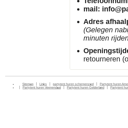
Telefoonnum
mail: info@p
Adres afhaal
(Gelegen nab
minuten rijden
Openingstijd
retourneren (
Sitemap
Links
partytent huren scherpenzeel
Partytent huren Ame
Partytent huren Veenendaal
Partytent huren Gelderland
Partytent h