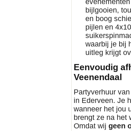
evenementen 
bijlgooien, to
en boog schie
pijlen en 4x1
suikerspinmac
waarbij je bij
uitleg krijgt 
Eenvoudig afh
Veenendaal
Partyverhuur van 
in Ederveen. Je h
wanneer het jou 
brengt ze na he
Omdat wij
geen o