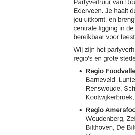
Partyverhuur van Roek
Ederveen. Je haalt d
jou uitkomt, en breng
centrale ligging in d
bereikbaar voor feest
Wij zijn het partyve
regio's en grote sted
Regio Foodvalle
Barneveld, Lunt
Renswoude, Sche
Kootwijkerbroek,
Regio Amersfoor
Woudenberg, Zei
Bilthoven, De Bil