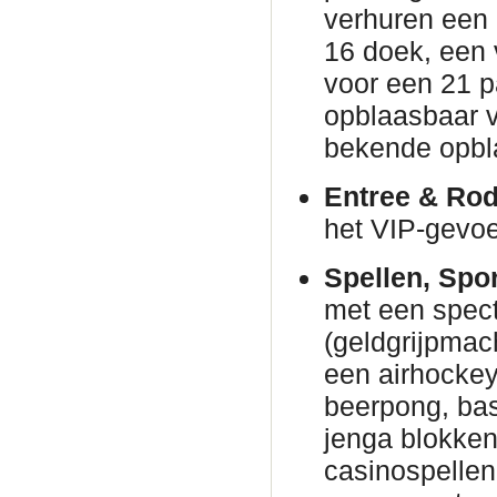
verhuren een
16 doek, een 
voor een 21 p
opblaasbaar v
bekende opbl
Entree & Rod
het VIP-gevoe
Spellen, Spo
met een spec
(geldgrijpmac
een airhockeyt
beerpong, bas
jenga blokke
casinospellen 