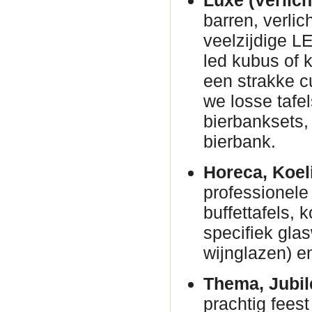
Luxe (Verlich
barren, verli
veelzijdige L
led kubus of 
een strakke c
we losse tafe
bierbanksets, 
bierbank.
Horeca, Koel
professionele 
buffettafels,
specifiek gla
wijnglazen) en
Thema, Jubil
prachtig fees