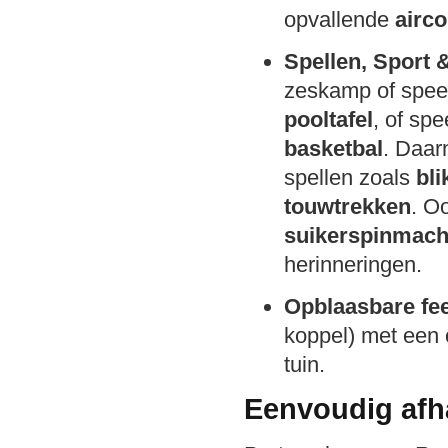
opvallende
airc
Spellen, Sport 
zeskamp of spe
pooltafel
, of spe
basketbal
. Daar
spellen zoals
bl
touwtrekken
. O
suikerspinmach
herinneringen.
Opblaasbare fe
koppel) met een
tuin.
Eenvoudig afh