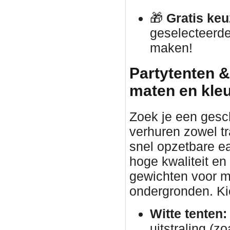
🎁
Gratis keu
geselecteerde
maken!
Partytenten &
maten en kle
Zoek je een gesc
verhuren zowel tr
snel opzetbare ea
hoge kwaliteit en
gewichten voor ma
ondergronden. Kies
Witte tenten:
uitstraling (zo