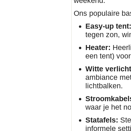
weekend.
Ons populaire bas
Easy-up tent
tegen zon, wi
Heater:
Heerli
een tent) voor
Witte verlich
ambiance met 
lichtbalken.
Stroomkabels
waar je het no
Statafels:
Ste
informele sett