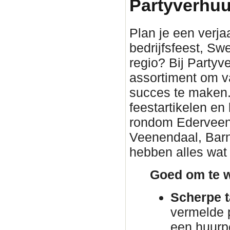
Partyverhuu
Plan je een verjaa
bedrijfsfeest, Sw
regio? Bij Partyv
assortiment om v
succes te maken. 
feestartikelen en
rondom Ederveen. 
Veenendaal, Barn
hebben alles wat 
Goed om te w
Scherpe t
vermelde p
een huurp