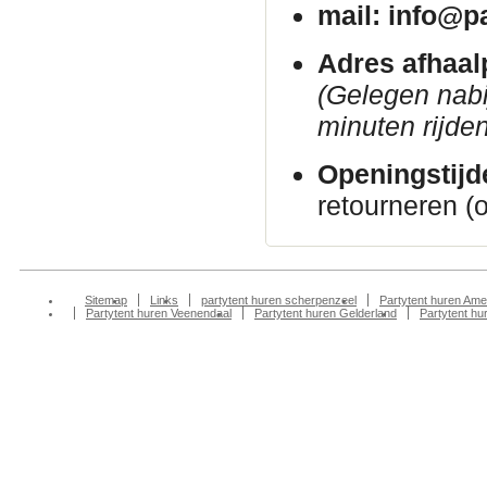
mail: info@p
Adres afhaal
(Gelegen nab
minuten rijden
Openingstijd
retourneren (
Sitemap
Links
partytent huren scherpenzeel
Partytent huren Ame
Partytent huren Veenendaal
Partytent huren Gelderland
Partytent h