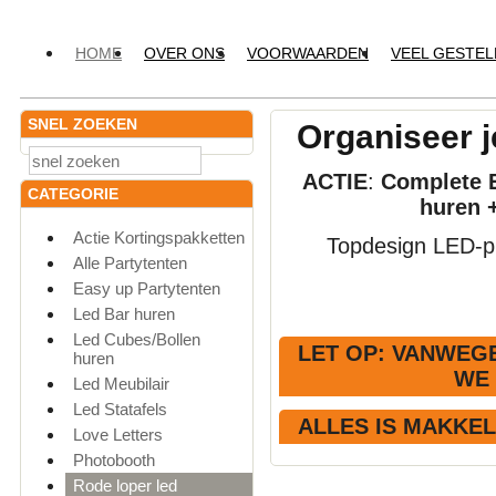
HOME
OVER ONS
VOORWAARDEN
VEEL GESTE
SNEL ZOEKEN
Organiseer j
ACTIE
:
Complete E
CATEGORIE
huren 
Actie Kortingspakketten
Topdesign LED-pr
Alle Partytenten
Easy up Partytenten
Led Bar huren
Led Cubes/Bollen
LET OP
: VANWEGE
huren
WE
Led Meubilair
Led Statafels
ALLES IS MAKKE
Love Letters
Photobooth
Rode loper led