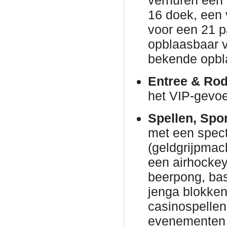
16 doek, een 
voor een 21 p
opblaasbaar v
bekende opbl
Entree & Rod
het VIP-gevoe
Spellen, Spo
met een spec
(geldgrijpmac
een airhockeyt
beerpong, bas
jenga blokke
casinospellen 
evenementen 