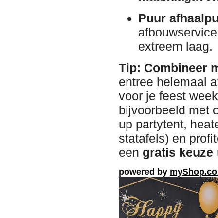
Puur afhaalpu
afbouwservice
extreem laag.
Tip: Combineer m
entree helemaal a
voor je feest wee
bijvoorbeeld met o
up partytent, heat
statafels) en prof
een
gratis keuze
powered by
myShop.c