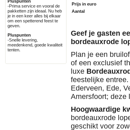
Pluspunten
Prijs in euro
-Prima service en vooral de
pakketten zijn ideaal. Nu heb
Aantal
je in een keer alles bij elkaar
om een spetterend feest te
geven.
Geef je gasten e
Pluspunten
bordeauxrode lop
-Snelle levering,
meedenkend, goede kwaliteit
tenten.
Plan je een bruilof
of een exclusief t
luxe
Bordeauxrod
feestelijke entree
Ederveen, Ede, V
Amersfoort; deze l
Hoogwaardige kwa
bordeauxrode loper
geschikt voor zowe