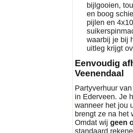
bijlgooien, to
en boog schie
pijlen en 4x1
suikerspinmac
waarbij je bij
uitleg krijgt 
Eenvoudig afh
Veenendaal
Partyverhuur van 
in Ederveen. Je h
wanneer het jou 
brengt ze na he
Omdat wij
geen o
standaard rekene