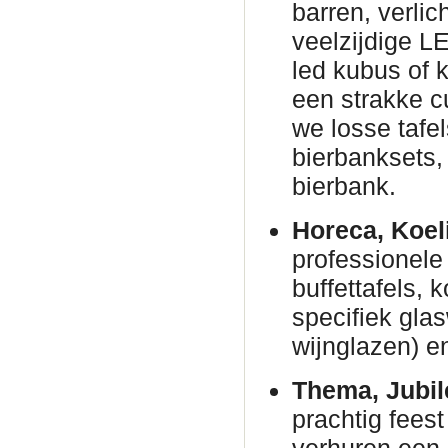
barren, verli
veelzijdige L
led kubus of 
een strakke c
we losse tafe
bierbanksets, 
bierbank.
Horeca, Koel
professionele 
buffettafels,
specifiek gla
wijnglazen) en
Thema, Jubil
prachtig fees
verhuren een