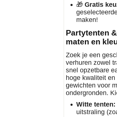
🎁
Gratis keu
geselecteerde
maken!
Partytenten &
maten en kle
Zoek je een gesc
verhuren zowel tr
snel opzetbare ea
hoge kwaliteit en
gewichten voor ma
ondergronden. Kies
Witte tenten:
uitstraling (zo