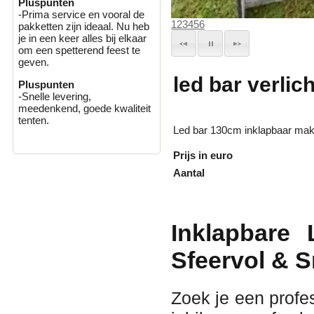
Pluspunten
-Prima service en vooral de
1
2
3
4
5
6
pakketten zijn ideaal. Nu heb
je in een keer alles bij elkaar
om een spetterend feest te
geven.
led bar verlich
Pluspunten
-Snelle levering,
meedenkend, goede kwaliteit
tenten.
Led bar 130cm inklapbaar makk
Prijs in euro
Aantal
Inklapbare
Sfeervol & 
Zoek je een profes