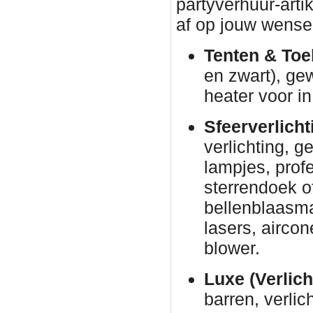
partyverhuur-arti
af op jouw wense
Tenten & Toe
en zwart), ge
heater voor in
Sfeerverlicht
verlichting, g
lampjes, prof
sterrendoek o
bellenblaasm
lasers, airco
blower.
Luxe (Verlich
barren, verli