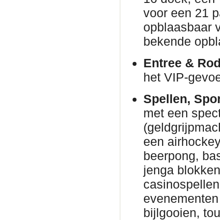
voor een 21 p
opblaasbaar v
bekende opbl
Entree & Rod
het VIP-gevoe
Spellen, Spo
met een spec
(geldgrijpmac
een airhockeyt
beerpong, bas
jenga blokke
casinospellen 
evenementen 
bijlgooien, to