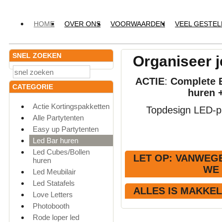
HOME
OVER ONS
VOORWAARDEN
VEEL GESTE
SNEL ZOEKEN
Organiseer j
ACTIE
:
Complete E
CATEGORIE
huren 
Actie Kortingspakketten
Topdesign LED-pr
Alle Partytenten
Easy up Partytenten
Led Bar huren
Led Cubes/Bollen
LET OP
: VANWEGE
huren
WE
Led Meubilair
Led Statafels
ALLES IS MAKKE
Love Letters
Photobooth
Rode loper led