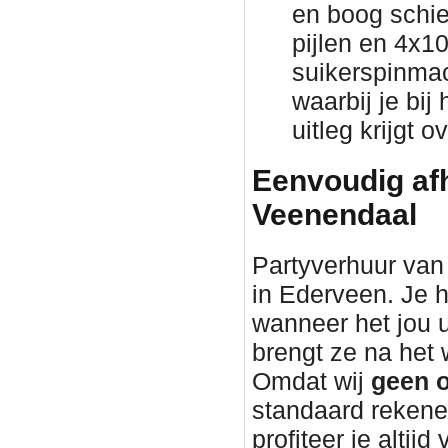
en boog schie
pijlen en 4x1
suikerspinmac
waarbij je bij
uitleg krijgt 
Eenvoudig afh
Veenendaal
Partyverhuur van 
in Ederveen. Je h
wanneer het jou 
brengt ze na he
Omdat wij
geen o
standaard rekene
profiteer je altijd