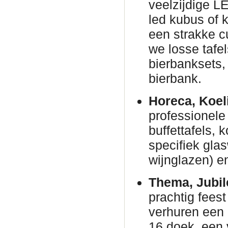
veelzijdige L
led kubus of 
een strakke c
we losse tafe
bierbanksets, 
bierbank.
Horeca, Koel
professionele 
buffettafels,
specifiek gla
wijnglazen) en
Thema, Jubil
prachtig fees
verhuren een
16 doek, een 