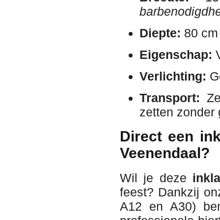
barbenodigdh
Diepte:
80 cm
Eigenschap:
V
Verlichting:
Ge
Transport:
Zee
zetten zonder
Direct een in
Veenendaal?
Wil je deze
inkl
feest? Dankzij onz
A12 en A30) ben