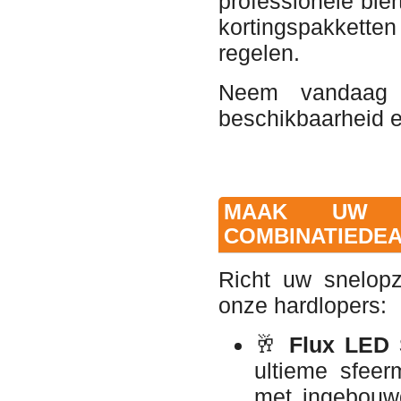
professionele bie
kortingspakketten
regelen.
Neem vandaag
beschikbaarheid e
MAAK UW F
COMBINATIEDEA
Richt uw snelopz
onze hardlopers:
🥂
Flux LED S
ultieme sfeer
met ingebouwd