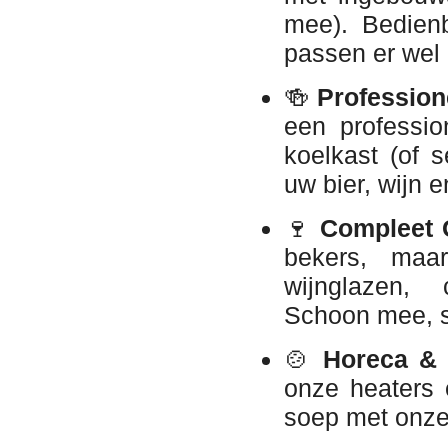
mee). Bedienb
passen er wel 
🍻
Profession
een professio
koelkast (of 
uw bier, wijn e
🍷
Compleet G
bekers, maar
wijnglazen, 
Schoon mee, s
🍲
Horeca & 
onze heaters 
soep met onze 