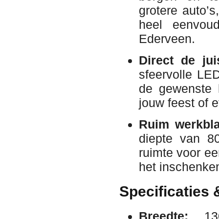
grotere auto’
heel eenvoud
Ederveen.
Direct de jui
sfeervolle LED
de gewenste k
jouw feest of 
Ruim werkbla
diepte van 8
ruimte voor e
het inschenke
Specificaties
Breedte:
13