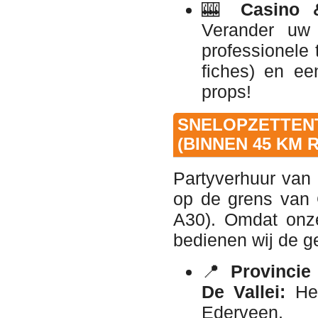
🎰
Casino &
Verander uw 
professionele 
fiches) en ee
props!
SNELOPZETTE
(BINNEN 45 KM
Partyverhuur van 
op de grens van 
A30). Omdat onze
bedienen wij de g
📍
Provincie
De Vallei:
Het
Ederveen, 