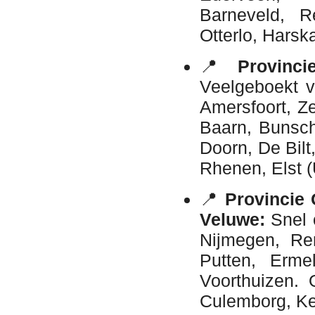
Barneveld, R
Otterlo, Hars
📍
Provinci
Veelgeboekt v
Amersfoort, Z
Baarn, Bunsch
Doorn, De Bilt
Rhenen, Elst 
📍
Provincie 
Veluwe:
Snel 
Nijmegen, Re
Putten, Erme
Voorthuizen. 
Culemborg, Ke